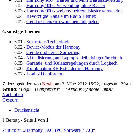
5.01 -
Harmony 900 - Blaster und Mini-Blasterzuweisung
5.02 -
Harmony 900 - Verwendung ohne Blaster
5.03 -
Harmony 900 - weitere/mehrere Blaster verwenden
5.04 -
Bevorzugte Kanäle im Radio-Betrieb
5.05 -
Gerät reseten/Firmware neu aufspielen
6. sonstige Themen
6.01 -
Smartstate-Technologie
6.02 -
Device-Modus der Harmony
6.03 -
Geräte und deren Sortierung
6.04 -
Aktualisierung auf Laptop's bleibt hängen/bricht ab
6.05 -
Garantie- und Kulanzregelungen durch Logitech
6.06 -
Kombination RF-Extender mit Harmony
6.07 -
Login-ID anfordern
Zuletzt geändert von
Kevin
am 2. März 2012 15:22, insgesamt 29-mal
Grund:
"Login-ID anfordern" + "Aktions-Symbole" hinzu
Nach oben
Gesperrt
Druckansicht
1 Beitrag • Seite
1
von
1
Zurück zu „Harmony-FAQ (PC-Software 7.7.0)“