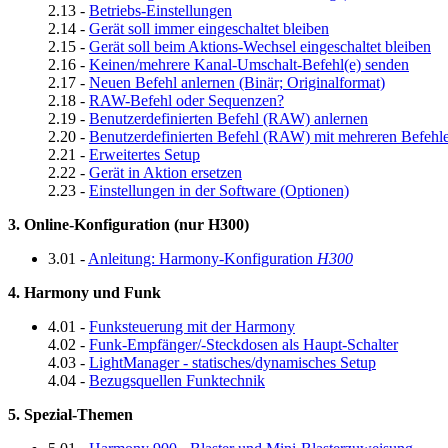
2.13 -
Betriebs-Einstellungen
2.14 -
Gerät soll immer eingeschaltet bleiben
2.15 -
Gerät soll beim Aktions-Wechsel eingeschaltet bleiben
2.16 -
Keinen/mehrere Kanal-Umschalt-Befehl(e) senden
2.17 -
Neuen Befehl anlernen (Binär; Originalformat)
2.18 -
RAW-Befehl oder Sequenzen?
2.19 -
Benutzerdefinierten Befehl (RAW) anlernen
2.20 -
Benutzerdefinierten Befehl (RAW) mit mehreren Befehl
2.21 -
Erweitertes Setup
2.22 -
Gerät in Aktion ersetzen
2.23 -
Einstellungen in der Software (Optionen)
3. Online-Konfiguration (nur H300)
3.01 -
Anleitung: Harmony-Konfiguration
H300
4. Harmony und Funk
4.01 -
Funksteuerung mit der Harmony
4.02 -
Funk-Empfänger/-Steckdosen als Haupt-Schalter
4.03 -
LightManager - statisches/dynamisches Setup
4.04 -
Bezugsquellen Funktechnik
5. Spezial-Themen