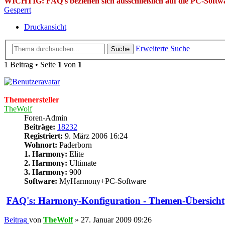
WICHTIG: FAQ's beziehen sich ausschließlich auf die PC-Soft
Gesperrt
Druckansicht
Erweiterte Suche
Suche
1 Beitrag • Seite
1
von
1
Themenersteller
TheWolf
Foren-Admin
Beiträge:
18232
Registriert:
9. März 2006 16:24
Wohnort:
Paderborn
1. Harmony:
Elite
2. Harmony:
Ultimate
3. Harmony:
900
Software:
MyHarmony+PC-Software
FAQ's: Harmony-Konfiguration - Themen-Übersicht
Beitrag
von
TheWolf
»
27. Januar 2009 09:26