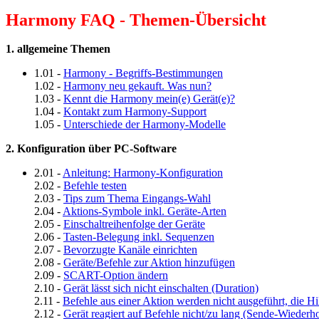
Harmony FAQ - Themen-Übersicht
1. allgemeine Themen
1.01 -
Harmony - Begriffs-Bestimmungen
1.02 -
Harmony neu gekauft. Was nun?
1.03 -
Kennt die Harmony mein(e) Gerät(e)?
1.04 -
Kontakt zum Harmony-Support
1.05 -
Unterschiede der Harmony-Modelle
2. Konfiguration über PC-Software
2.01 -
Anleitung: Harmony-Konfiguration
2.02 -
Befehle testen
2.03 -
Tips zum Thema Eingangs-Wahl
2.04 -
Aktions-Symbole inkl. Geräte-Arten
2.05 -
Einschaltreihenfolge der Geräte
2.06 -
Tasten-Belegung inkl. Sequenzen
2.07 -
Bevorzugte Kanäle einrichten
2.08 -
Geräte/Befehle zur Aktion hinzufügen
2.09 -
SCART-Option ändern
2.10 -
Gerät lässt sich nicht einschalten (Duration)
2.11 -
Befehle aus einer Aktion werden nicht ausgeführt, die Hi
2.12 -
Gerät reagiert auf Befehle nicht/zu lang (Sende-Wiederh