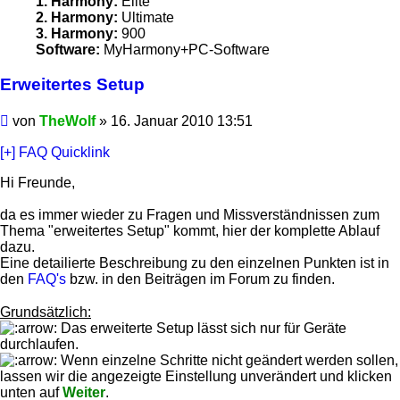
1. Harmony:
Elite
2. Harmony:
Ultimate
3. Harmony:
900
Software:
MyHarmony+PC-Software
Erweitertes Setup
Beitrag
von
TheWolf
»
16. Januar 2010 13:51
[+] FAQ Quicklink
Hi Freunde,
da es immer wieder zu Fragen und Missverständnissen zum
Thema "erweitertes Setup" kommt, hier der komplette Ablauf
dazu.
Eine detailierte Beschreibung zu den einzelnen Punkten ist in
den
FAQ's
bzw. in den Beiträgen im Forum zu finden.
Grundsätzlich:
Das erweiterte Setup lässt sich nur für Geräte
durchlaufen.
Wenn einzelne Schritte nicht geändert werden sollen,
lassen wir die angezeigte Einstellung unverändert und klicken
unten auf
Weiter
.