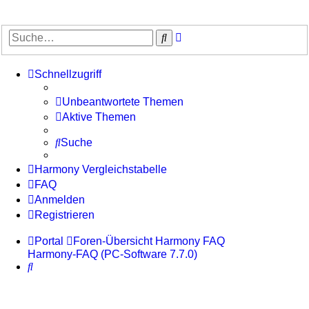
Erweiterte
Suche
Suche
Schnellzugriff
Unbeantwortete Themen
Aktive Themen
Suche
Harmony Vergleichstabelle
FAQ
Anmelden
Registrieren
Portal
Foren-Übersicht
Harmony FAQ
Harmony-FAQ (PC-Software 7.7.0)
Suche