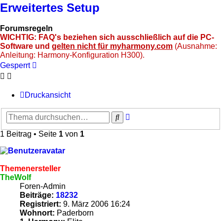
Erweitertes Setup
Forumsregeln
WICHTIG: FAQ's beziehen sich ausschließlich auf die PC-
Software und
gelten nicht für myharmony.com
(Ausnahme:
Anleitung: Harmony-Konfiguration H300).
Gesperrt
Druckansicht
Erweiterte
Suche
Suche
1 Beitrag • Seite
1
von
1
Themenersteller
TheWolf
Foren-Admin
Beiträge:
18232
Registriert:
9. März 2006 16:24
Wohnort:
Paderborn