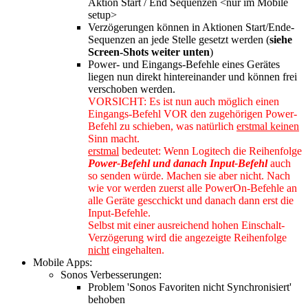
Aktion Start / End Sequenzen <nur im Mobile
setup>
Verzögerungen können in Aktionen Start/Ende-
Sequenzen an jede Stelle gesetzt werden (
siehe
Screen-Shots weiter unten
)
Power- und Eingangs-Befehle eines Gerätes
liegen nun direkt hintereinander und können frei
verschoben werden.
VORSICHT: Es ist nun auch möglich einen
Eingangs-Befehl VOR den zugehörigen Power-
Befehl zu schieben, was natürlich
erstmal keinen
Sinn macht.
erstmal
bedeutet: Wenn Logitech die Reihenfolge
Power-Befehl und danach Input-Befehl
auch
so senden würde. Machen sie aber nicht. Nach
wie vor werden zuerst alle PowerOn-Befehle an
alle Geräte gescchickt und danach dann erst die
Input-Befehle.
Selbst mit einer ausreichend hohen Einschalt-
Verzögerung wird die angezeigte Reihenfolge
nicht
eingehalten.
Mobile Apps:
Sonos Verbesserungen:
Problem 'Sonos Favoriten nicht Synchronisiert​'
behoben