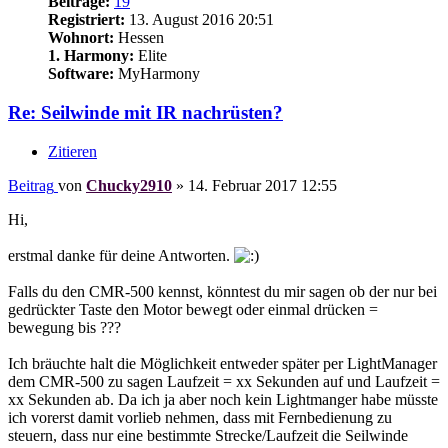
Beiträge:
19
Registriert:
13. August 2016 20:51
Wohnort:
Hessen
1. Harmony:
Elite
Software:
MyHarmony
Re: Seilwinde mit IR nachrüsten?
Zitieren
Beitrag
von
Chucky2910
»
14. Februar 2017 12:55
Hi,
erstmal danke für deine Antworten.
Falls du den CMR-500 kennst, könntest du mir sagen ob der nur bei
gedrückter Taste den Motor bewegt oder einmal drücken =
bewegung bis ???
Ich bräuchte halt die Möglichkeit entweder später per LightManager
dem CMR-500 zu sagen Laufzeit = xx Sekunden auf und Laufzeit =
xx Sekunden ab. Da ich ja aber noch kein Lightmanger habe müsste
ich vorerst damit vorlieb nehmen, dass mit Fernbedienung zu
steuern, dass nur eine bestimmte Strecke/Laufzeit die Seilwinde