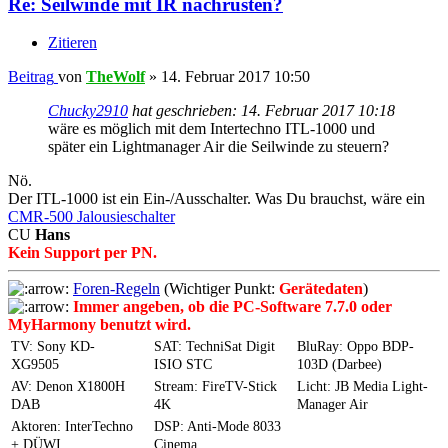
Re: Seilwinde mit IR nachrüsten?
Zitieren
Beitrag
von
TheWolf
»
14. Februar 2017 10:50
Chucky2910
hat geschrieben:
14. Februar 2017 10:18
wäre es möglich mit dem Intertechno ITL-1000 und
später ein Lightmanager Air die Seilwinde zu steuern?
Nö.
Der ITL-1000 ist ein Ein-/Ausschalter. Was Du brauchst, wäre ein
CMR-500 Jalousieschalter
CU
Hans
Kein Support per PN.
Foren-Regeln
(Wichtiger Punkt:
Gerätedaten
)
Immer angeben, ob die PC-Software 7.7.0 oder
MyHarmony benutzt wird.
TV: Sony KD-
SAT: TechniSat Digit
BluRay: Oppo BDP-
XG9505
ISIO STC
103D (Darbee)
AV: Denon X1800H
Stream: FireTV-Stick
Licht: JB Media Light-
DAB
4K
Manager Air
Aktoren: InterTechno
DSP: Anti-Mode 8033
+ DÜWI
Cinema