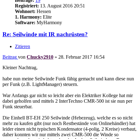
Beiträge:
19
Registriert:
13. August 2016 20:51
Wohnort:
Hessen
1. Harmony:
Elite
Software:
MyHarmony
Re: Seilwinde mit IR nachrüsten?
Zitieren
Beitrag
von
Chucky2910
»
28. Februar 2017 16:54
Kleiner Nachtrag,
habe nun meine Seilwinde Funk fähig gemacht und kann diese nun
per Funk (z.B. LightManager) steuern.
War Anfangs gar nicht so leicht aber ein Elektriker Kollege hat mir
dabei geholfen und mittels 2 InterTechno CMR-500 ist sie nun per
Funk steuerbar.
Die Einhell BT-EH 250 Seilwinde (Hebezeug), welche es so nicht
mehr zu kaufen gibt (nur noch Restbestände von Onlinehändler) hat
leider einen nicht typischen Kondensator (4-polig, 2 Kreise) verbaut,
daher konnten wir nur mittels zwei CMR-500 die Winde so