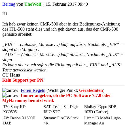
Beitrag
von
TheWolf
»
15. Februar 2017 09:40
Hi.
Ich hab zwar keinen CMR-500 aber in der Bedienungs-Anleitung
des ITL-500 steht dies und ich geh davon aus, das der CMR-500
genauso arbeitet:
„EIN“ = (Jalousie, Markise …) läuft aufwärts. Nochmals „EIN“ =
stoppt den Vorgang .
„AUS“ = (Jalousie, Markise…) läuft abwärts. Nochmals „AUS“ =
stopp .
Es kann aber auch sofort die Richtung mit der „ EIN“ und „AUS“
Taste gewechselt werden.
CU
Hans
Kein Support per PN.
Foren-Regeln
(Wichtiger Punkt:
Gerätedaten
)
Immer angeben, ob die PC-Software 7.7.0 oder
MyHarmony benutzt wird.
TV: Sony KD-
SAT: TechniSat Digit
BluRay: Oppo BDP-
XG9505
ISIO STC
103D (Darbee)
AV: Denon X1800H
Stream: FireTV-Stick
Licht: JB Media Light-
DAB
4K
Manager Air