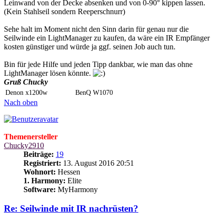
Leinwand von der Decke absenken und von 0-90° kippen lassen.
(Kein Stahlseil sondern Reeperschnurr)
Sehe halt im Moment nicht den Sinn darin für genau nur die
Seilwinde ein LightManager zu kaufen, da wäre ein IR Empfänger
kosten günstiger und würde ja ggf. seinen Job auch tun.
Bin für jede Hilfe und jeden Tipp dankbar, wie man das ohne
LightManager lösen könnte.
Gruß Chucky
Denon x1200w
BenQ W1070
Nach oben
Themenersteller
Chucky2910
Beiträge:
19
Registriert:
13. August 2016 20:51
Wohnort:
Hessen
1. Harmony:
Elite
Software:
MyHarmony
Re: Seilwinde mit IR nachrüsten?