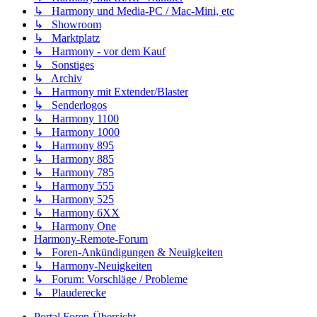
↳ Harmony und Media-PC / Mac-Mini, etc
↳ Showroom
↳ Marktplatz
↳ Harmony - vor dem Kauf
↳ Sonstiges
↳ Archiv
↳ Harmony mit Extender/Blaster
↳ Senderlogos
↳ Harmony 1100
↳ Harmony 1000
↳ Harmony 895
↳ Harmony 885
↳ Harmony 785
↳ Harmony 555
↳ Harmony 525
↳ Harmony 6XX
↳ Harmony One
Harmony-Remote-Forum
↳ Foren-Ankündigungen & Neuigkeiten
↳ Harmony-Neuigkeiten
↳ Forum: Vorschläge / Probleme
↳ Plauderecke
Portal
Foren-Übersicht