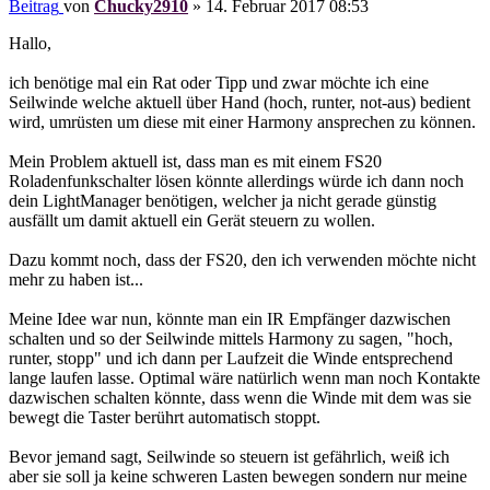
Beitrag
von
Chucky2910
»
14. Februar 2017 08:53
Hallo,
ich benötige mal ein Rat oder Tipp und zwar möchte ich eine
Seilwinde welche aktuell über Hand (hoch, runter, not-aus) bedient
wird, umrüsten um diese mit einer Harmony ansprechen zu können.
Mein Problem aktuell ist, dass man es mit einem FS20
Roladenfunkschalter lösen könnte allerdings würde ich dann noch
dein LightManager benötigen, welcher ja nicht gerade günstig
ausfällt um damit aktuell ein Gerät steuern zu wollen.
Dazu kommt noch, dass der FS20, den ich verwenden möchte nicht
mehr zu haben ist...
Meine Idee war nun, könnte man ein IR Empfänger dazwischen
schalten und so der Seilwinde mittels Harmony zu sagen, "hoch,
runter, stopp" und ich dann per Laufzeit die Winde entsprechend
lange laufen lasse. Optimal wäre natürlich wenn man noch Kontakte
dazwischen schalten könnte, dass wenn die Winde mit dem was sie
bewegt die Taster berührt automatisch stoppt.
Bevor jemand sagt, Seilwinde so steuern ist gefährlich, weiß ich
aber sie soll ja keine schweren Lasten bewegen sondern nur meine