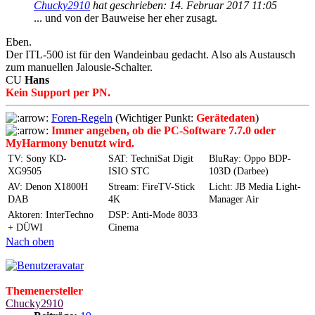
Chucky2910
hat geschrieben:
14. Februar 2017 11:05
... und von der Bauweise her eher zusagt.
Eben.
Der ITL-500 ist für den Wandeinbau gedacht. Also als Austausch
zum manuellen Jalousie-Schalter.
CU
Hans
Kein Support per PN.
Foren-Regeln
(Wichtiger Punkt:
Gerätedaten
)
Immer angeben, ob die PC-Software 7.7.0 oder
MyHarmony benutzt wird.
TV: Sony KD-
SAT: TechniSat Digit
BluRay: Oppo BDP-
XG9505
ISIO STC
103D (Darbee)
AV: Denon X1800H
Stream: FireTV-Stick
Licht: JB Media Light-
DAB
4K
Manager Air
Aktoren: InterTechno
DSP: Anti-Mode 8033
+ DÜWI
Cinema
Nach oben
Themenersteller
Chucky2910