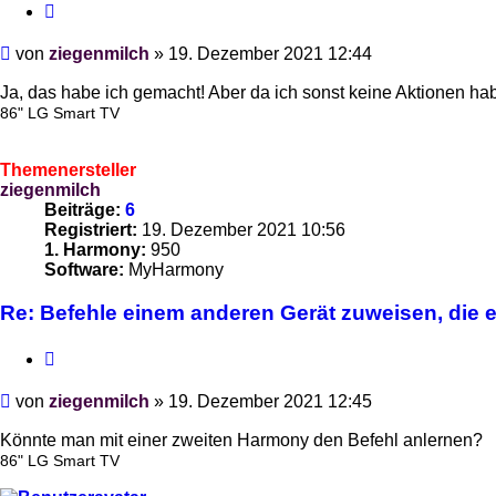
Zitieren
Beitrag
von
ziegenmilch
»
19. Dezember 2021 12:44
Ja, das habe ich gemacht! Aber da ich sonst keine Aktionen ha
86" LG Smart TV
Themenersteller
ziegenmilch
Beiträge:
6
Registriert:
19. Dezember 2021 10:56
1. Harmony:
950
Software:
MyHarmony
Re: Befehle einem anderen Gerät zuweisen, die es
Zitieren
Beitrag
von
ziegenmilch
»
19. Dezember 2021 12:45
Könnte man mit einer zweiten Harmony den Befehl anlernen?
86" LG Smart TV