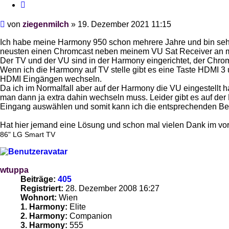
Zitieren
Beitrag
von
ziegenmilch
»
19. Dezember 2021 11:15
Ich habe meine Harmony 950 schon mehrere Jahre und bin sehr z
neusten einen Chromcast neben meinem VU Sat Receiver an 
Der TV und der VU sind in der Harmony eingerichtet, der Chrome
Wenn ich die Harmony auf TV stelle gibt es eine Taste HDMI 3
HDMI Eingängen wechseln.
Da ich im Normalfall aber auf der Harmony die VU eingestellt
man dann ja extra dahin wechseln muss. Leider gibt es auf de
Eingang auswählen und somit kann ich die entsprechenden Befe
Hat hier jemand eine Lösung und schon mal vielen Dank im vo
86" LG Smart TV
wtuppa
Beiträge:
405
Registriert:
28. Dezember 2008 16:27
Wohnort:
Wien
1. Harmony:
Elite
2. Harmony:
Companion
3. Harmony:
555