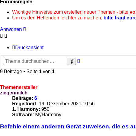
Forumsregeln
Wichtige Hinweise zum erstellen neuer Themen - bitte
vo
Um es den Helfenden leichter zu machen,
bitte tragt eur
Antworten
Druckansicht
Erweiterte
Suche
Suche
9 Beiträge • Seite
1
von
1
Themenersteller
ziegenmilch
Beiträge:
6
Registriert:
19. Dezember 2021 10:56
1. Harmony:
950
Software:
MyHarmony
Befehle einem anderen Gerät zuweisen, die es auf