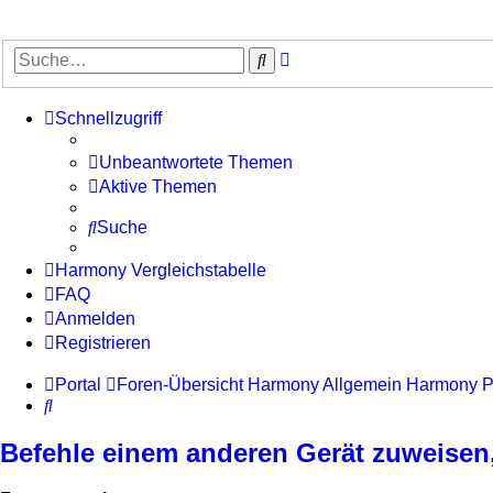
Erweiterte
Suche
Suche
Schnellzugriff
Unbeantwortete Themen
Aktive Themen
Suche
Harmony Vergleichstabelle
FAQ
Anmelden
Registrieren
Portal
Foren-Übersicht
Harmony Allgemein
Harmony P
Suche
Befehle einem anderen Gerät zuweisen, 