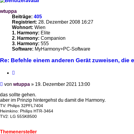
wtuppa
Beiträge:
405
Registriert:
28. Dezember 2008 16:27
Wohnort:
Wien
1. Harmony:
Elite
2. Harmony:
Companion
3. Harmony:
555
Software:
MyHarmony+PC-Software
Re: Befehle einem anderen Gerät zuweisen, die es
Zitieren
Beitrag
von
wtuppa
»
19. Dezember 2021 13:00
das sollte gehen.
aber im Prinzip hintergehst du damit die Harmony.
TV: Philips 32PFL7404
Heimkino: Philips HTR-3464
TV2: LG 55SK8500
Themenersteller