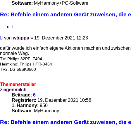
Software:
MyHarmony+PC-Software
Re: Befehle einem anderen Gerät zuweisen, die es
Zitieren
Beitrag
von
wtuppa
»
19. Dezember 2021 12:23
dafür würde ich einfach eigene Aktionen machen und zwischen ih
normale Weg.
TV: Philips 32PFL7404
Heimkino: Philips HTR-3464
TV2: LG 55SK8500
Themenersteller
ziegenmilch
Beiträge:
6
Registriert:
19. Dezember 2021 10:56
1. Harmony:
950
Software:
MyHarmony
Re: Befehle einem anderen Gerät zuweisen, die es