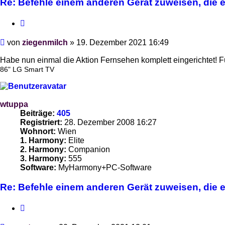
Re: Befehle einem anderen Gerät zuweisen, die es
Zitieren
Beitrag
von
ziegenmilch
»
19. Dezember 2021 16:49
Habe nun einmal die Aktion Fernsehen komplett eingerichtet! Fu
86" LG Smart TV
wtuppa
Beiträge:
405
Registriert:
28. Dezember 2008 16:27
Wohnort:
Wien
1. Harmony:
Elite
2. Harmony:
Companion
3. Harmony:
555
Software:
MyHarmony+PC-Software
Re: Befehle einem anderen Gerät zuweisen, die es
Zitieren