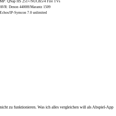
MP: QNap HS 251+/NUC8i5/4 Fire TVs
AVR: Denon 4400H/Marantz 1509
Echos/IP-Symcon 7.0 unlimited
icht zu funktionieren. Was ich alles vergleichen will als Abspiel-App