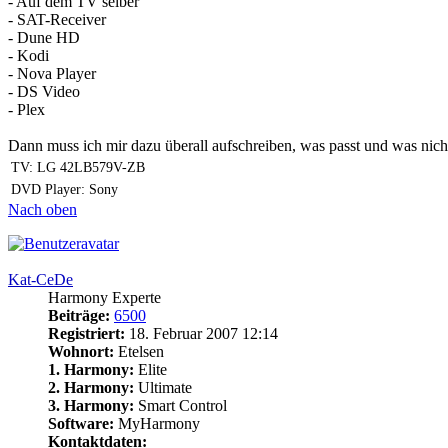
- Auf dem TV selber
- SAT-Receiver
- Dune HD
- Kodi
- Nova Player
- DS Video
- Plex
Dann muss ich mir dazu überall aufschreiben, was passt und was nicht.
TV: LG 42LB579V-ZB
DVD Player: Sony
Nach oben
Kat-CeDe
Harmony Experte
Beiträge:
6500
Registriert:
18. Februar 2007 12:14
Wohnort:
Etelsen
1. Harmony:
Elite
2. Harmony:
Ultimate
3. Harmony:
Smart Control
Software:
MyHarmony
Kontaktdaten: