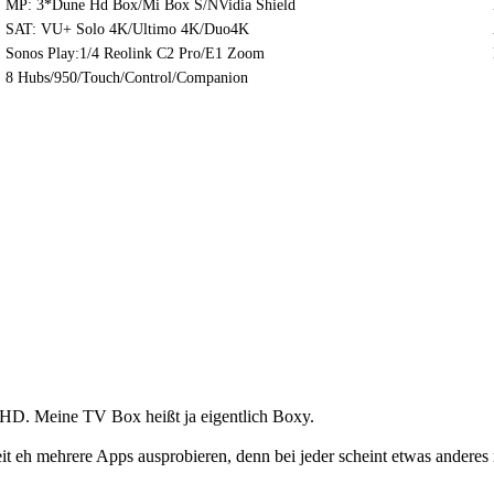
MP: 3*Dune Hd Box/Mi Box S/NVidia Shield
SAT: VU+ Solo 4K/Ultimo 4K/Duo4K
Sonos Play:1/4 Reolink C2 Pro/E1 Zoom
8 Hubs/950/Touch/Control/Companion
eHD. Meine TV Box heißt ja eigentlich Boxy.
 eh mehrere Apps ausprobieren, denn bei jeder scheint etwas anderes n