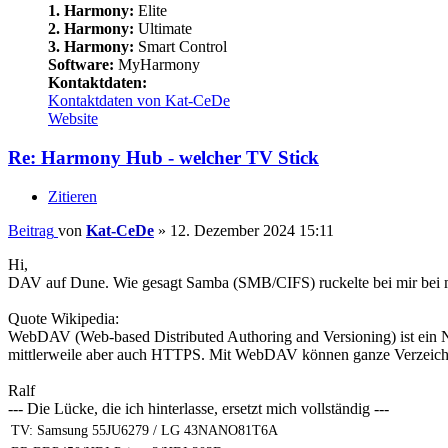
1. Harmony:
Elite
2. Harmony:
Ultimate
3. Harmony:
Smart Control
Software:
MyHarmony
Kontaktdaten:
Kontaktdaten von Kat-CeDe
Website
Re: Harmony Hub - welcher TV Stick
Zitieren
Beitrag
von
Kat-CeDe
»
12. Dezember 2024 15:11
Hi,
DAV auf Dune. Wie gesagt Samba (SMB/CIFS) ruckelte bei mir bei m
Quote Wikipedia:
WebDAV (Web-based Distributed Authoring and Versioning) ist ein Net
mittlerweile aber auch HTTPS. Mit WebDAV können ganze Verzeichn
Ralf
--- Die Lücke, die ich hinterlasse, ersetzt mich vollständig ---
TV: Samsung 55JU6279 / LG 43NANO81T6A