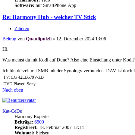
Software:
nur SmartPhone-App
Re: Harmony Hub - welcher TV Stick
Zitieren
Beitrag
von
Quautiputzli
»
12. Dezember 2024 13:06
Hi,
Was meinst du mit Kodi auf Dune? Also eine Einstellung unter Kodi
Ich bin derzeit mit SMB mit der Synology verbunden. DAV ist doch f
TV: LG 42LB579V-ZB
DVD Player: Sony
Nach oben
Kat-CeDe
Harmony Experte
Beiträge:
6500
Registriert:
18. Februar 2007 12:14
Wohnort:
Etelsen