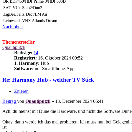
BR:BDP450/HDI Prime 3/HDI 303D
SAT: VU+ Solo2/Duo2
ZigBee/Fritz!Dect/LM Air
Leinwand: VNX Atlantis Dream
Nach oben
Themenersteller
Quautiputzli
Beiträge:
14
Registriert:
16. Oktober 2024 09:52
1. Harmony:
Hub
Software:
nur SmartPhone-App
Re: Harmony Hub - welcher TV Stick
Zitieren
Beitrag
von
Quautiputzli
»
13. Dezember 2024 06:41
Ach, du meinst mit Dune die Hardware, und nicht die Software Dun
Okay, dann werde ich das mal probieren. Ich muss nun bei Gelegenheit
ist.