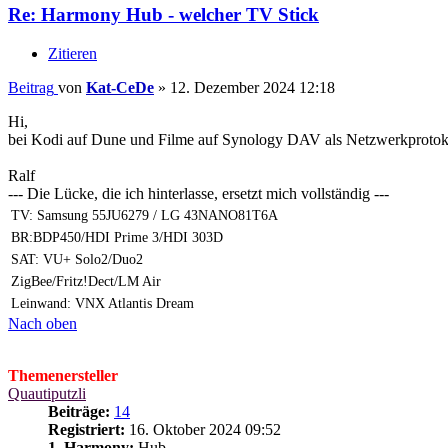
Re: Harmony Hub - welcher TV Stick
Zitieren
Beitrag
von
Kat-CeDe
»
12. Dezember 2024 12:18
Hi,
bei Kodi auf Dune und Filme auf Synology DAV als Netzwerkprotoko
Ralf
--- Die Lücke, die ich hinterlasse, ersetzt mich vollständig ---
TV: Samsung 55JU6279 / LG 43NANO81T6A
BR:BDP450/HDI Prime 3/HDI 303D
SAT: VU+ Solo2/Duo2
ZigBee/Fritz!Dect/LM Air
Leinwand: VNX Atlantis Dream
Nach oben
Themenersteller
Quautiputzli
Beiträge:
14
Registriert:
16. Oktober 2024 09:52
1. Harmony:
Hub