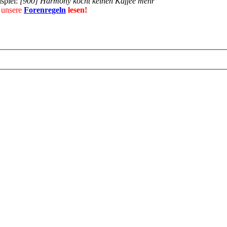
spiel:
[900] Harmony kocht keinen Kaffee mehr
 unsere
Forenregeln
lesen!