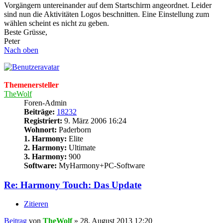
Vorgängern untereinander auf dem Startschirm angeordnet. Leider
sind nun die Aktivitäten Logos beschnitten. Eine Einstellung zum
wählen scheint es nicht zu geben.
Beste Grüsse,
Peter
Nach oben
Themenersteller
TheWolf
Foren-Admin
Beiträge:
18232
Registriert:
9. März 2006 16:24
Wohnort:
Paderborn
1. Harmony:
Elite
2. Harmony:
Ultimate
3. Harmony:
900
Software:
MyHarmony+PC-Software
Re: Harmony Touch: Das Update
Zitieren
Beitrag
von
TheWolf
»
28. August 2013 12:20