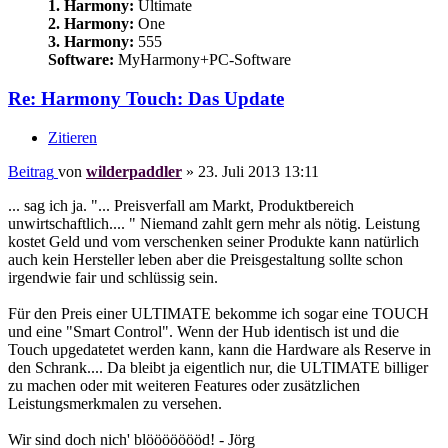
1. Harmony:
Ultimate
2. Harmony:
One
3. Harmony:
555
Software:
MyHarmony+PC-Software
Re: Harmony Touch: Das Update
Zitieren
Beitrag
von
wilderpaddler
»
23. Juli 2013 13:11
... sag ich ja. "... Preisverfall am Markt, Produktbereich
unwirtschaftlich.... " Niemand zahlt gern mehr als nötig. Leistung
kostet Geld und vom verschenken seiner Produkte kann natürlich
auch kein Hersteller leben aber die Preisgestaltung sollte schon
irgendwie fair und schlüssig sein.
Für den Preis einer ULTIMATE bekomme ich sogar eine TOUCH
und eine "Smart Control". Wenn der Hub identisch ist und die
Touch upgedatetet werden kann, kann die Hardware als Reserve in
den Schrank.... Da bleibt ja eigentlich nur, die ULTIMATE billiger
zu machen oder mit weiteren Features oder zusätzlichen
Leistungsmerkmalen zu versehen.
Wir sind doch nich' blöööööööd! - Jörg