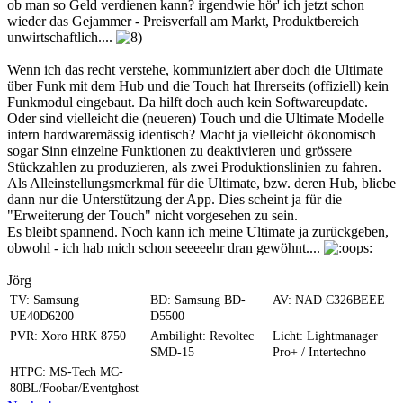
ob man so Geld verdienen kann? irgendwie hör' ich jetzt schon
wieder das Gejammer - Preisverfall am Markt, Produktbereich
unwirtschaftlich....
Wenn ich das recht verstehe, kommuniziert aber doch die Ultimate
über Funk mit dem Hub und die Touch hat Ihrerseits (offiziell) kein
Funkmodul eingebaut. Da hilft doch auch kein Softwareupdate.
Oder sind vielleicht die (neueren) Touch und die Ultimate Modelle
intern hardwaremässig identisch? Macht ja vielleicht ökonomisch
sogar Sinn einzelne Funktionen zu deaktivieren und grössere
Stückzahlen zu produzieren, als zwei Produktionslinien zu fahren.
Als Alleinstellungsmerkmal für die Ultimate, bzw. deren Hub, bliebe
dann nur die Unterstützung der App. Dies scheint ja für die
"Erweiterung der Touch" nicht vorgesehen zu sein.
Es bleibt spannend. Noch kann ich meine Ultimate ja zurückgeben,
obwohl - ich hab mich schon seeeeehr dran gewöhnt....
Jörg
TV: Samsung
BD: Samsung BD-
AV: NAD C326BEEE
UE40D6200
D5500
PVR: Xoro HRK 8750
Ambilight: Revoltec
Licht: Lightmanager
SMD-15
Pro+ / Intertechno
HTPC: MS-Tech MC-
80BL/Foobar/Eventghost