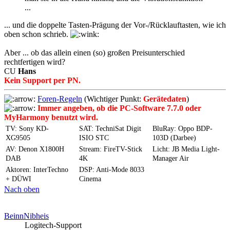
...
... und die doppelte Tasten-Prägung der Vor-/Rücklauftasten, wie ich
oben schon schrieb.
Aber ... ob das allein einen (so) großen Preisunterschied
rechtfertigen wird?
CU
Hans
Kein Support per PN.
Foren-Regeln
(Wichtiger Punkt:
Gerätedaten
)
Immer angeben, ob die PC-Software 7.7.0 oder
MyHarmony benutzt wird.
TV: Sony KD-
SAT: TechniSat Digit
BluRay: Oppo BDP-
XG9505
ISIO STC
103D (Darbee)
AV: Denon X1800H
Stream: FireTV-Stick
Licht: JB Media Light-
DAB
4K
Manager Air
Aktoren: InterTechno
DSP: Anti-Mode 8033
+ DÜWI
Cinema
Nach oben
BeinnNibheis
Logitech-Support