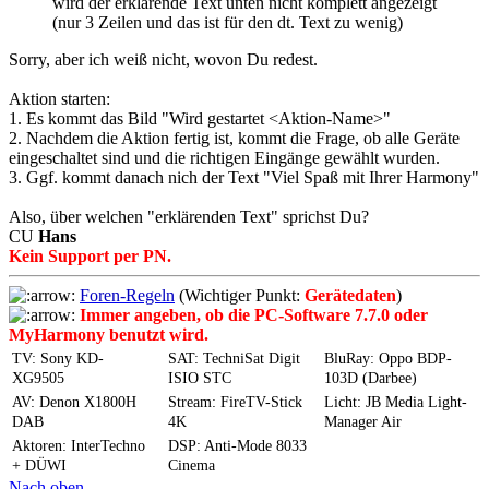
wird der erklärende Text unten nicht komplett angezeigt
(nur 3 Zeilen und das ist für den dt. Text zu wenig)
Sorry, aber ich weiß nicht, wovon Du redest.
Aktion starten:
1. Es kommt das Bild "Wird gestartet <Aktion-Name>"
2. Nachdem die Aktion fertig ist, kommt die Frage, ob alle Geräte
eingeschaltet sind und die richtigen Eingänge gewählt wurden.
3. Ggf. kommt danach nich der Text "Viel Spaß mit Ihrer Harmony"
Also, über welchen "erklärenden Text" sprichst Du?
CU
Hans
Kein Support per PN.
Foren-Regeln
(Wichtiger Punkt:
Gerätedaten
)
Immer angeben, ob die PC-Software 7.7.0 oder
MyHarmony benutzt wird.
TV: Sony KD-
SAT: TechniSat Digit
BluRay: Oppo BDP-
XG9505
ISIO STC
103D (Darbee)
AV: Denon X1800H
Stream: FireTV-Stick
Licht: JB Media Light-
DAB
4K
Manager Air
Aktoren: InterTechno
DSP: Anti-Mode 8033
+ DÜWI
Cinema
Nach oben