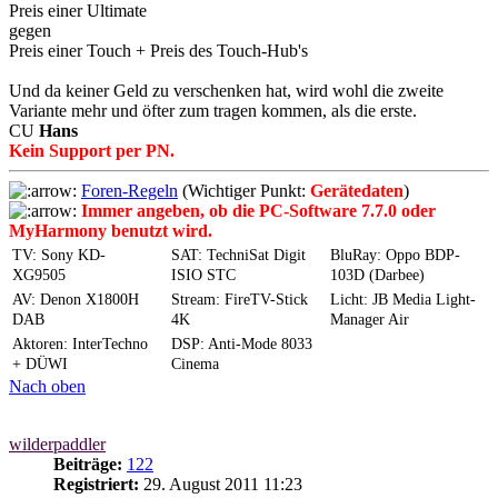
Preis einer Ultimate
gegen
Preis einer Touch + Preis des Touch-Hub's
Und da keiner Geld zu verschenken hat, wird wohl die zweite
Variante mehr und öfter zum tragen kommen, als die erste.
CU
Hans
Kein Support per PN.
Foren-Regeln
(Wichtiger Punkt:
Gerätedaten
)
Immer angeben, ob die PC-Software 7.7.0 oder
MyHarmony benutzt wird.
TV: Sony KD-
SAT: TechniSat Digit
BluRay: Oppo BDP-
XG9505
ISIO STC
103D (Darbee)
AV: Denon X1800H
Stream: FireTV-Stick
Licht: JB Media Light-
DAB
4K
Manager Air
Aktoren: InterTechno
DSP: Anti-Mode 8033
+ DÜWI
Cinema
Nach oben
wilderpaddler
Beiträge:
122
Registriert:
29. August 2011 11:23