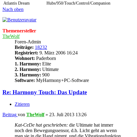
Atlantis Dream
Hubs/950/Touch/Control/Companion
Nach oben
Themenersteller
TheWolf
Foren-Admin
Beiträge:
18232
Registriert:
9. März 2006 16:24
Wohnort:
Paderborn
1. Harmony:
Elite
2. Harmony:
Ultimate
3. Harmony:
900
Software:
MyHarmony+PC-Software
Re: Harmony Touch: Das Update
Zitieren
Beitrag
von
TheWolf
»
23. Juli 2013 13:26
Kat-CeDe hat geschrieben:
die Ultimate hat immer
noch den Bewegungssensor, d.h. Licht geht an wenn
man sie in die Hand nimmt, und die Vibrationsfunktion