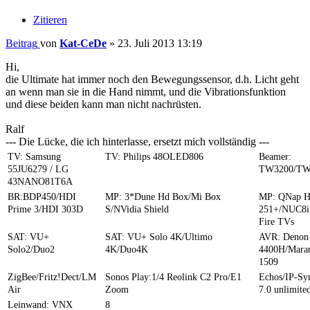
Zitieren
Beitrag
von
Kat-CeDe
»
23. Juli 2013 13:19
Hi,
die Ultimate hat immer noch den Bewegungssensor, d.h. Licht geht
an wenn man sie in die Hand nimmt, und die Vibrationsfunktion
und diese beiden kann man nicht nachrüsten.
Ralf
--- Die Lücke, die ich hinterlasse, ersetzt mich vollständig ---
TV: Samsung
TV: Philips 48OLED806
Beamer:
55JU6279 / LG
TW3200/TW
43NANO81T6A
BR:BDP450/HDI
MP: 3*Dune Hd Box/Mi Box
MP: QNap 
Prime 3/HDI 303D
S/NVidia Shield
251+/NUC8i
Fire TVs
SAT: VU+
SAT: VU+ Solo 4K/Ultimo
AVR: Denon
Solo2/Duo2
4K/Duo4K
4400H/Mara
1509
ZigBee/Fritz!Dect/LM
Sonos Play:1/4 Reolink C2 Pro/E1
Echos/IP-S
Air
Zoom
7.0 unlimite
Leinwand: VNX
8