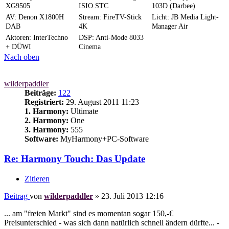
XG9505
ISIO STC
103D (Darbee)
AV: Denon X1800H
Stream: FireTV-Stick
Licht: JB Media Light-
DAB
4K
Manager Air
Aktoren: InterTechno
DSP: Anti-Mode 8033
+ DÜWI
Cinema
Nach oben
wilderpaddler
Beiträge:
122
Registriert:
29. August 2011 11:23
1. Harmony:
Ultimate
2. Harmony:
One
3. Harmony:
555
Software:
MyHarmony+PC-Software
Re: Harmony Touch: Das Update
Zitieren
Beitrag
von
wilderpaddler
»
23. Juli 2013 12:16
... am "freien Markt" sind es momentan sogar 150,-€
Preisunterschied - was sich dann natürlich schnell ändern dürfte... -