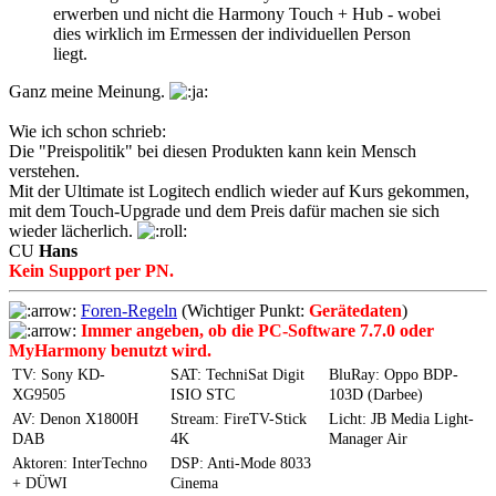
erwerben und nicht die Harmony Touch + Hub - wobei
dies wirklich im Ermessen der individuellen Person
liegt.
Ganz meine Meinung.
Wie ich schon schrieb:
Die "Preispolitik" bei diesen Produkten kann kein Mensch
verstehen.
Mit der Ultimate ist Logitech endlich wieder auf Kurs gekommen,
mit dem Touch-Upgrade und dem Preis dafür machen sie sich
wieder lächerlich.
CU
Hans
Kein Support per PN.
Foren-Regeln
(Wichtiger Punkt:
Gerätedaten
)
Immer angeben, ob die PC-Software 7.7.0 oder
MyHarmony benutzt wird.
TV: Sony KD-
SAT: TechniSat Digit
BluRay: Oppo BDP-
XG9505
ISIO STC
103D (Darbee)
AV: Denon X1800H
Stream: FireTV-Stick
Licht: JB Media Light-
DAB
4K
Manager Air
Aktoren: InterTechno
DSP: Anti-Mode 8033
+ DÜWI
Cinema