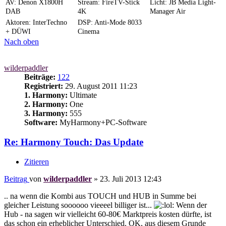
AV: Denon X1800H
Stream: FireTV-Stick
Licht: JB Media Light-
DAB
4K
Manager Air
Aktoren: InterTechno
DSP: Anti-Mode 8033
+ DÜWI
Cinema
Nach oben
wilderpaddler
Beiträge:
122
Registriert:
29. August 2011 11:23
1. Harmony:
Ultimate
2. Harmony:
One
3. Harmony:
555
Software:
MyHarmony+PC-Software
Re: Harmony Touch: Das Update
Zitieren
Beitrag
von
wilderpaddler
»
23. Juli 2013 12:43
.. na wenn die Kombi aus TOUCH und HUB in Summe bei
gleicher Leistung soooooo vieeeel billiger ist...
Wenn der
Hub - na sagen wir vielleicht 60-80€ Marktpreis kosten dürfte, ist
das schon ein erheblicher Unterschied. OK, aus diesem Grunde