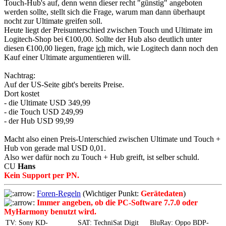
Touch-Hub's auf, denn wenn dieser recht "günstig" angeboten
werden sollte, stellt sich die Frage, warum man dann überhaupt
nocht zur Ultimate greifen soll.
Heute liegt der Preisunterschied zwischen Touch und Ultimate im
Logitech-Shop bei €100,00. Sollte der Hub also deutlich unter
diesen €100,00 liegen, frage
ich
mich, wie Logitech dann noch den
Kauf einer Ultimate argumentieren will.
Nachtrag:
Auf der US-Seite gibt's bereits Preise.
Dort kostet
- die Ultimate USD 349,99
- die Touch USD 249,99
- der Hub USD 99,99
Macht also einen Preis-Unterschied zwischen Ultimate und Touch +
Hub von gerade mal USD 0,01.
Also wer dafür noch zu Touch + Hub greift, ist selber schuld.
CU
Hans
Kein Support per PN.
Foren-Regeln
(Wichtiger Punkt:
Gerätedaten
)
Immer angeben, ob die PC-Software 7.7.0 oder
MyHarmony benutzt wird.
TV: Sony KD-
SAT: TechniSat Digit
BluRay: Oppo BDP-