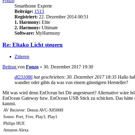
Fonzo
Smarthome Experte
Beiträge:
1513
Registriert:
22. Dezember 2014 00:51
1. Harmony:
Elite
2. Harmony:
Ultimate
Software:
MyHarmony
Re: Eltako Licht steuern
Zitieren
Beitrag
von
Fonzo
»
30. Dezember 2017 19:30
df231086
hat geschrieben:
30. Dezember 2017 18:35
Hallo ha
wandler oder gibts da was von einem günstigren Hersteller?
Mit was wird denn EnOcean bei Dir angesteuert? Alternative wäre h
EnOcean Gateway bzw. EnOcean USB Stick zu schicken. Das hätte de
kannst.
AV Reciever: Denon AVC-X8500H
Sonos: Port, Five, Play3, Play1
Philips HUE
Amazon Alexa