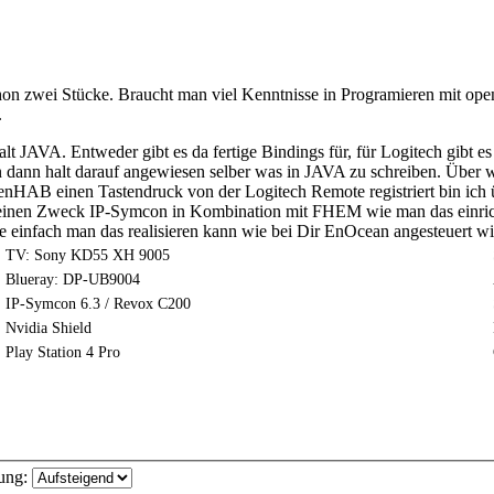
on zwei Stücke. Braucht man viel Kenntnisse in Programieren mit ope
.
lt JAVA. Entweder gibt es da fertige Bindings für, für Logitech gibt
an dann halt darauf angewiesen selber was in JAVA zu schreiben. Übe
 OpenHAB einen Tastendruck von der Logitech Remote registriert bin i
h einen Zweck IP-Symcon in Kombination mit FHEM wie man das einrich
ie einfach man das realisieren kann wie bei Dir EnOcean angesteuert wi
TV: Sony KD55 XH 9005
Blueray: DP-UB9004
IP-Symcon 6.3 / Revox C200
Nvidia Shield
Play Station 4 Pro
ung: