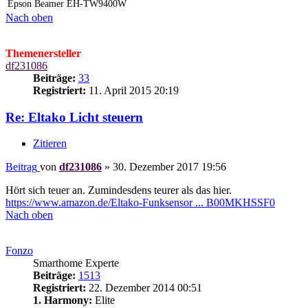
Epson Beamer EH-TW9400W
Nach oben
Themenersteller
df231086
Beiträge:
33
Registriert:
11. April 2015 20:19
Re: Eltako Licht steuern
Zitieren
Beitrag
von
df231086
»
30. Dezember 2017 19:56
Hört sich teuer an. Zumindesdens teurer als das hier.
https://www.amazon.de/Eltako-Funksensor ... B00MKHSSF0
Nach oben
Fonzo
Smarthome Experte
Beiträge:
1513
Registriert:
22. Dezember 2014 00:51
1. Harmony:
Elite