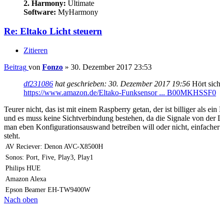
2. Harmony:
Ultimate
Software:
MyHarmony
Re: Eltako Licht steuern
Zitieren
Beitrag
von
Fonzo
»
30. Dezember 2017 23:53
df231086
hat geschrieben:
30. Dezember 2017 19:56
Hört sich
https://www.amazon.de/Eltako-Funksensor ... B00MKHSSF0
Teurer nicht, das ist mit einem Raspberry getan, der ist billiger a
und es muss keine Sichtverbindung bestehen, da die Signale von de
man eben Konfigurationsauswand betreiben will oder nicht, einfache
steht.
AV Reciever: Denon AVC-X8500H
Sonos: Port, Five, Play3, Play1
Philips HUE
Amazon Alexa
Epson Beamer EH-TW9400W
Nach oben