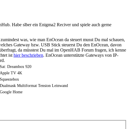
nHub. Habe slber ein Enigma2 Reciver und spiele auch gerne
 es zumindest was, wie man EnOcean da steuert musst Du mal schauen,
r welches Gateway bzw. USB Stick steuerst Du den EnOcean, davon
ch überfragt, da müsstest Du mal im OpenHAB Forum fragen, ich kenne
tet ist
hier beschrieben
. EnOcean unterstützte Gateways von IP-
rd.
Sat: Dreambox 920
Apple TV 4K
Squeezebox
Dualmask Multiformat Tension Leinwand
Google Home