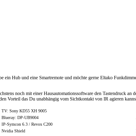
be ein Hub und eine Smartremote und möchte gerne Eltako Funkdimmer
öchstens noch mit einer Hausautomationssoftware den Tastendruck an
n Vorteil das Du unabhängig vom Sichtkontakt von IR agieren kannst
TV: Sony KD55 XH 9005
Blueray: DP-UB9004
IP-Symcon 6.3 / Revox C200
Nvidia Shield