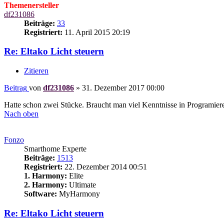
Themenersteller
df231086
Beiträge:
33
Registriert:
11. April 2015 20:19
Re: Eltako Licht steuern
Zitieren
Beitrag
von
df231086
»
31. Dezember 2017 00:00
Hatte schon zwei Stücke. Braucht man viel Kenntnisse in Programier
Nach oben
Fonzo
Smarthome Experte
Beiträge:
1513
Registriert:
22. Dezember 2014 00:51
1. Harmony:
Elite
2. Harmony:
Ultimate
Software:
MyHarmony
Re: Eltako Licht steuern