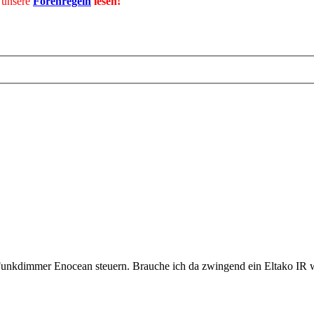
 unsere
Forenregeln
lesen!
unkdimmer Enocean steuern. Brauche ich da zwingend ein Eltako IR wa