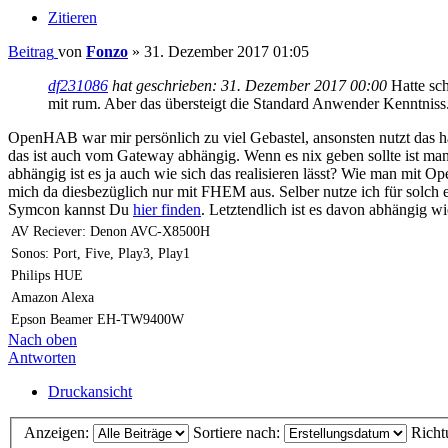
Zitieren
Beitrag
von
Fonzo
»
31. Dezember 2017 01:05
df231086
hat geschrieben:
31. Dezember 2017 00:00
Hatte sch
mit rum. Aber das übersteigt die Standard Anwender Kenntniss
OpenHAB war mir persönlich zu viel Gebastel, ansonsten nutzt das ha
das ist auch vom Gateway abhängig. Wenn es nix geben sollte ist m
abhängig ist es ja auch wie sich das realisieren lässt? Wie man mit
mich da diesbezüglich nur mit FHEM aus. Selber nutze ich für solc
Symcon kannst Du
hier finden
. Letztendlich ist es davon abhängig w
AV Reciever: Denon AVC-X8500H
Sonos: Port, Five, Play3, Play1
Philips HUE
Amazon Alexa
Epson Beamer EH-TW9400W
Nach oben
Antworten
Druckansicht
Anzeigen:
Sortiere nach:
Richt