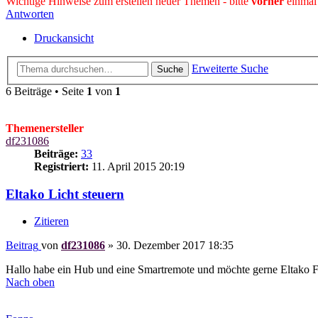
Wichtige Hinweise zum erstellen neuer Themen - bitte
vorher
einmal
Antworten
Druckansicht
Erweiterte Suche
Suche
6 Beiträge • Seite
1
von
1
Themenersteller
df231086
Beiträge:
33
Registriert:
11. April 2015 20:19
Eltako Licht steuern
Zitieren
Beitrag
von
df231086
»
30. Dezember 2017 18:35
Hallo habe ein Hub und eine Smartremote und möchte gerne Eltako F
Nach oben