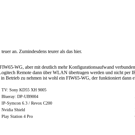
 teuer an. Zumindesdens teurer als das hier.
ls ein FIW65-WG, aber mit deutlich mehr Konfigurationsaufwand verbun
r Logitech Remote dann über WLAN übertragen werden und nicht per I
r in Betrieb zu nehmen ist wohl ein FIW65-WG, der funktioniert dann
TV: Sony KD55 XH 9005
Blueray: DP-UB9004
IP-Symcon 6.3 / Revox C200
Nvidia Shield
Play Station 4 Pro