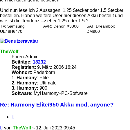
Und nun lese ich 2 Aussagen: 1.25 Stecker oder 1.5 Stecker
bestellen. Haben weitere User hier diesen Akku bestellt und
wie ist die Tendenz --> eher 1.25 oder 1.5 ?
TV: Samsung
AVR: Denon X3300
SAT: Dreambox
UE48H6470
DM900
TheWolf
Foren-Admin
Beiträge:
18232
Registriert:
9. März 2006 16:24
Wohnort:
Paderborn
1. Harmony:
Elite
2. Harmony:
Ultimate
3. Harmony:
900
Software:
MyHarmony+PC-Software
Re: Harmony Elite/950 Akku mod, anyone?
Zitieren
Beitrag
von
TheWolf
»
12. Juli 2023 09:45