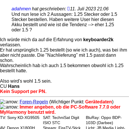
adahmen
hat geschrieben:
11. Juli 2023 21:06
Und nun lese ich 2 Aussagen: 1.25 Stecker oder 1.5
Stecker bestellen. Haben weitere User hier diesen
Akku bestellt und wie ist die Tendenz --> eher 1.25
oder 1.5 ?
Ich würde mich da auf die Erfahrung von
keyboarder2k
verlassen.
Er hat ursprünglich 1.25 bestellt (so wie ich auch), was bei ihm
aber nicht passte. Die "Nachlieferung" mit 1.5 passt dann
schon.
Wahrscheinlich hab ich auch 1.5 bekommen obwohl ich 1.25
bestellt hatte.
Also wird's wohl 1.5 sein.
CU
Hans
Kein Support per PN.
Foren-Regeln
(Wichtiger Punkt:
Gerätedaten
)
Immer angeben, ob die PC-Software 7.7.0 oder
MyHarmony benutzt wird.
TV: Sony KD-XG9505
SAT: TechniSat Digit
BluRay: Oppo BDP-
ISIO STC
103D (Darbee)
AV: Denon X1800H
Stream: FireTV-Stick
Licht: JB Media Light-