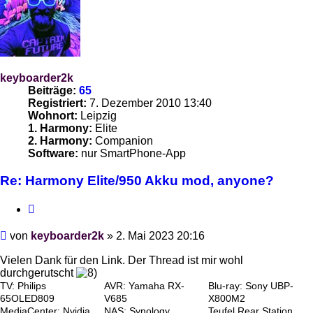
keyboarder2k
Beiträge:
65
Registriert:
7. Dezember 2010 13:40
Wohnort:
Leipzig
1. Harmony:
Elite
2. Harmony:
Companion
Software:
nur SmartPhone-App
Re: Harmony Elite/950 Akku mod, anyone?
Zitieren
Beitrag
von
keyboarder2k
»
2. Mai 2023 20:16
Vielen Dank für den Link. Der Thread ist mir wohl
durchgerutscht
TV: Philips
AVR: Yamaha RX-
Blu-ray: Sony UBP-
65OLED809
V685
X800M2
MediaCenter: Nvidia
NAS: Synology
Teufel Rear Station