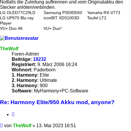
Notfalls die Zuleitung auftrennen und vom Originalakku den
Stecker anlöten/verbinden.
LG OLED77C29LD
Samsung PS59D550
Yamaha RX-V773
LG UP970 Blu-ray
iconBIT XDS1003D
Teufel LT2
Player
VU+ Duo 4K
VU+ Duo²
TheWolf
Foren-Admin
Beiträge:
18232
Registriert:
9. März 2006 16:24
Wohnort:
Paderborn
1. Harmony:
Elite
2. Harmony:
Ultimate
3. Harmony:
900
Software:
MyHarmony+PC-Software
Re: Harmony Elite/950 Akku mod, anyone?
Zitieren
Beitrag
von
TheWolf
»
13. Mai 2023 16:51