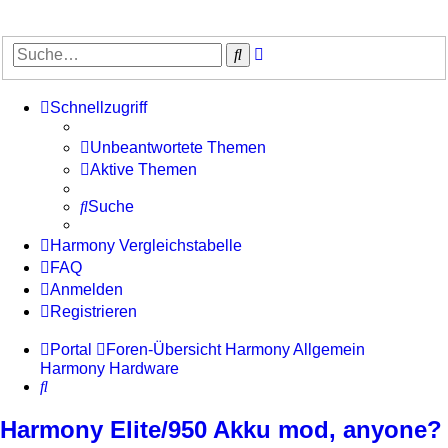
Erweiterte
Suche
Suche
Schnellzugriff
Unbeantwortete Themen
Aktive Themen
Suche
Harmony Vergleichstabelle
FAQ
Anmelden
Registrieren
Portal
Foren-Übersicht
Harmony Allgemein
Harmony Hardware
Suche
Harmony Elite/950 Akku mod, anyone?