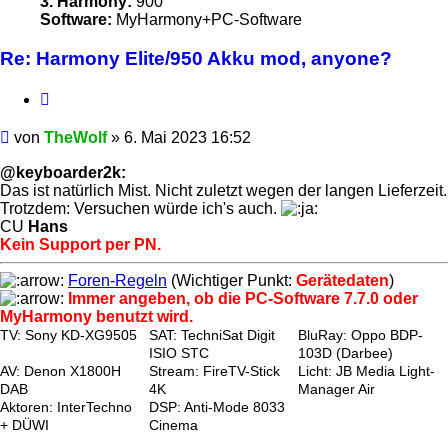
3. Harmony:
900
Software:
MyHarmony+PC-Software
Re: Harmony Elite/950 Akku mod, anyone?
Zitieren
Beitrag
von
TheWolf
»
6. Mai 2023 16:52
@keyboarder2k:
Das ist natürlich Mist. Nicht zuletzt wegen der langen Lieferzeit.
Trotzdem: Versuchen würde ich's auch.
CU
Hans
Kein Support per PN.
Foren-Regeln
(Wichtiger Punkt:
Gerätedaten
)
Immer angeben, ob die PC-Software 7.7.0 oder
MyHarmony benutzt wird.
TV: Sony KD-XG9505
SAT: TechniSat Digit
BluRay: Oppo BDP-
ISIO STC
103D (Darbee)
AV: Denon X1800H
Stream: FireTV-Stick
Licht: JB Media Light-
DAB
4K
Manager Air
Aktoren: InterTechno
DSP: Anti-Mode 8033
+ DÜWI
Cinema