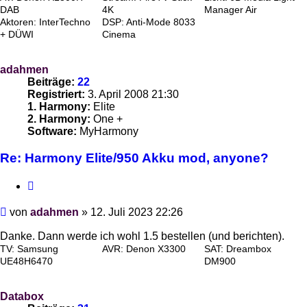
DAB
4K
Manager Air
Aktoren: InterTechno
DSP: Anti-Mode 8033
+ DÜWI
Cinema
adahmen
Beiträge:
22
Registriert:
3. April 2008 21:30
1. Harmony:
Elite
2. Harmony:
One +
Software:
MyHarmony
Re: Harmony Elite/950 Akku mod, anyone?
Zitieren
Beitrag
von
adahmen
»
12. Juli 2023 22:26
Danke. Dann werde ich wohl 1.5 bestellen (und berichten).
TV: Samsung
AVR: Denon X3300
SAT: Dreambox
UE48H6470
DM900
Databox