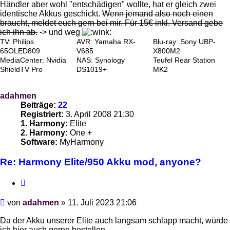
Händler aber wohl "entschädigen" wollte, hat er gleich zwei
identische Akkus geschickt.
Wenn jemand also noch einen
braucht, meldet euch gern bei mir. Für 15€ inkl. Versand gebe
ich ihn ab.
-> und weg
TV: Philips
AVR: Yamaha RX-
Blu-ray: Sony UBP-
65OLED809
V685
X800M2
MediaCenter: Nvidia
NAS: Synology
Teufel Rear Station
ShieldTV Pro
DS1019+
MK2
adahmen
Beiträge:
22
Registriert:
3. April 2008 21:30
1. Harmony:
Elite
2. Harmony:
One +
Software:
MyHarmony
Re: Harmony Elite/950 Akku mod, anyone?
Zitieren
Beitrag
von
adahmen
»
11. Juli 2023 21:06
Da der Akku unserer Elite auch langsam schlapp macht, würde
ich hier auch gerne bestellen.