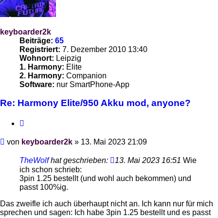
keyboarder2k
Beiträge:
65
Registriert:
7. Dezember 2010 13:40
Wohnort:
Leipzig
1. Harmony:
Elite
2. Harmony:
Companion
Software:
nur SmartPhone-App
Re: Harmony Elite/950 Akku mod, anyone?
Zitieren
Beitrag
von
keyboarder2k
»
13. Mai 2023 21:09
TheWolf
hat geschrieben:
13. Mai 2023 16:51
Wie
ich schon schrieb:
3pin 1.25 bestellt (und wohl auch bekommen) und
passt 100%ig.
Das zweifle ich auch überhaupt nicht an. Ich kann nur für mich
sprechen und sagen: Ich habe 3pin 1.25 bestellt und es passt