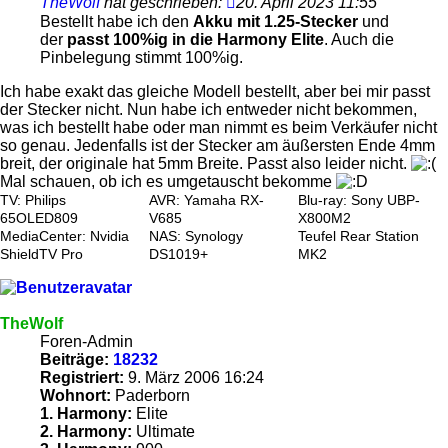
TheWolf
hat geschrieben:
20. April 2023 11:55
Bestellt habe ich den
Akku mit 1.25-Stecker
und
der
passt 100%ig in die Harmony Elite
. Auch die
Pinbelegung stimmt 100%ig.
Ich habe exakt das gleiche Modell bestellt, aber bei mir passt
der Stecker nicht. Nun habe ich entweder nicht bekommen,
was ich bestellt habe oder man nimmt es beim Verkäufer nicht
so genau. Jedenfalls ist der Stecker am äußersten Ende 4mm
breit, der originale hat 5mm Breite. Passt also leider nicht.
Mal schauen, ob ich es umgetauscht bekomme
TV: Philips
AVR: Yamaha RX-
Blu-ray: Sony UBP-
65OLED809
V685
X800M2
MediaCenter: Nvidia
NAS: Synology
Teufel Rear Station
ShieldTV Pro
DS1019+
MK2
TheWolf
Foren-Admin
Beiträge:
18232
Registriert:
9. März 2006 16:24
Wohnort:
Paderborn
1. Harmony:
Elite
2. Harmony:
Ultimate