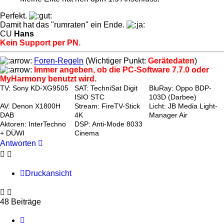
Perfekt.
Damit hat das "rumraten" ein Ende.
CU
Hans
Kein Support per PN.
Foren-Regeln
(Wichtiger Punkt:
Gerätedaten
)
Immer angeben, ob die PC-Software 7.7.0 oder
MyHarmony benutzt wird.
TV: Sony KD-XG9505
SAT: TechniSat Digit
BluRay: Oppo BDP-
ISIO STC
103D (Darbee)
AV: Denon X1800H
Stream: FireTV-Stick
Licht: JB Media Light-
DAB
4K
Manager Air
Aktoren: InterTechno
DSP: Anti-Mode 8033
+ DÜWI
Cinema
Antworten
Druckansicht
48 Beiträge
Vorherige