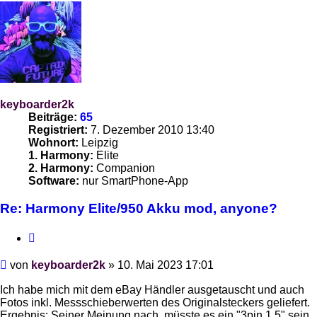
keyboarder2k
Beiträge:
65
Registriert:
7. Dezember 2010 13:40
Wohnort:
Leipzig
1. Harmony:
Elite
2. Harmony:
Companion
Software:
nur SmartPhone-App
Re: Harmony Elite/950 Akku mod, anyone?
Zitieren
Beitrag
von
keyboarder2k
»
10. Mai 2023 17:01
Ich habe mich mit dem eBay Händler ausgetauscht und auch
Fotos inkl. Messschieberwerten des Originalsteckers geliefert.
Ergebnis: Seiner Meinung nach, müsste es ein "3pin 1.5" sein.