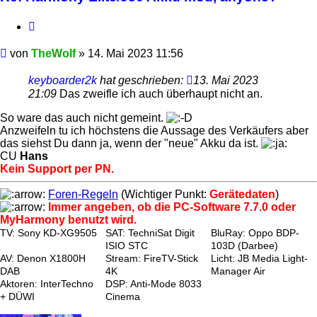
Zitieren
Beitrag
von
TheWolf
»
14. Mai 2023 11:56
keyboarder2k
hat geschrieben:
13. Mai 2023
21:09
Das zweifle ich auch überhaupt nicht an.
So ware das auch nicht gemeint.
Anzweifeln tu ich höchstens die Aussage des Verkäufers aber
das siehst Du dann ja, wenn der "neue" Akku da ist.
CU
Hans
Kein Support per PN.
Foren-Regeln
(Wichtiger Punkt:
Gerätedaten
)
Immer angeben, ob die PC-Software 7.7.0 oder
MyHarmony benutzt wird.
TV: Sony KD-XG9505
SAT: TechniSat Digit
BluRay: Oppo BDP-
ISIO STC
103D (Darbee)
AV: Denon X1800H
Stream: FireTV-Stick
Licht: JB Media Light-
DAB
4K
Manager Air
Aktoren: InterTechno
DSP: Anti-Mode 8033
+ DÜWI
Cinema