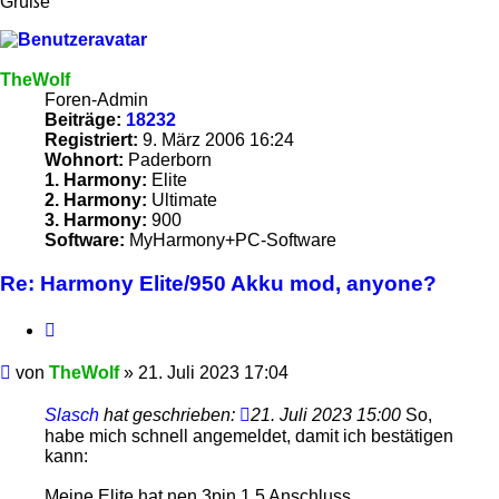
Grüße
TheWolf
Foren-Admin
Beiträge:
18232
Registriert:
9. März 2006 16:24
Wohnort:
Paderborn
1. Harmony:
Elite
2. Harmony:
Ultimate
3. Harmony:
900
Software:
MyHarmony+PC-Software
Re: Harmony Elite/950 Akku mod, anyone?
Zitieren
Beitrag
von
TheWolf
»
21. Juli 2023 17:04
Slasch
hat geschrieben:
21. Juli 2023 15:00
So,
habe mich schnell angemeldet, damit ich bestätigen
kann:
Meine Elite hat nen 3pin 1.5 Anschluss.