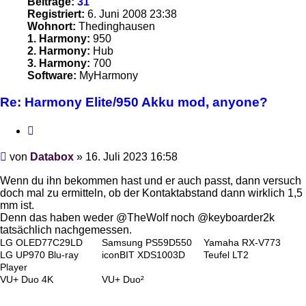
Beiträge:
31
Registriert:
6. Juni 2008 23:38
Wohnort:
Thedinghausen
1. Harmony:
950
2. Harmony:
Hub
3. Harmony:
700
Software:
MyHarmony
Re: Harmony Elite/950 Akku mod, anyone?
Zitieren
Beitrag
von
Databox
»
16. Juli 2023 16:58
Wenn du ihn bekommen hast und er auch passt, dann versuch
doch mal zu ermitteln, ob der Kontaktabstand dann wirklich 1,5
mm ist.
Denn das haben weder @TheWolf noch @keyboarder2k
tatsächlich nachgemessen.
LG OLED77C29LD
Samsung PS59D550
Yamaha RX-V773
LG UP970 Blu-ray
iconBIT XDS1003D
Teufel LT2
Player
VU+ Duo 4K
VU+ Duo²