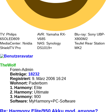
TV: Philips
AVR: Yamaha RX-
Blu-ray: Sony UBP-
65OLED809
V685
X800M2
MediaCenter: Nvidia
NAS: Synology
Teufel Rear Station
ShieldTV Pro
DS1019+
MK2
TheWolf
Foren-Admin
Beiträge:
18232
Registriert:
9. März 2006 16:24
Wohnort:
Paderborn
1. Harmony:
Elite
2. Harmony:
Ultimate
3. Harmony:
900
Software:
MyHarmony+PC-Software
Re: Harmony Elite/950 Akku mod, anyone?