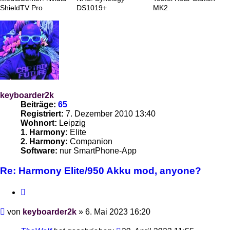
ShieldTV Pro
DS1019+
MK2
keyboarder2k
Beiträge:
65
Registriert:
7. Dezember 2010 13:40
Wohnort:
Leipzig
1. Harmony:
Elite
2. Harmony:
Companion
Software:
nur SmartPhone-App
Re: Harmony Elite/950 Akku mod, anyone?
Zitieren
Beitrag
von
keyboarder2k
»
6. Mai 2023 16:20