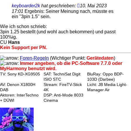
keyboarder2k
hat geschrieben:
10. Mai 2023
17:01
Ergebnis: Seiner Meinung nach, müsste es
ein "3pin 1.5" sein.
Wie ich schon schrieb:
3pin 1.25 bestellt (und wohl auch bekommen) und passt
100%ig.
CU
Hans
Kein Support per PN.
Foren-Regeln
(Wichtiger Punkt:
Gerätedaten
)
Immer angeben, ob die PC-Software 7.7.0 oder
MyHarmony benutzt wird.
TV: Sony KD-XG9505
SAT: TechniSat Digit
BluRay: Oppo BDP-
ISIO STC
103D (Darbee)
AV: Denon X1800H
Stream: FireTV-Stick
Licht: JB Media Light-
DAB
4K
Manager Air
Aktoren: InterTechno
DSP: Anti-Mode 8033
+ DÜWI
Cinema