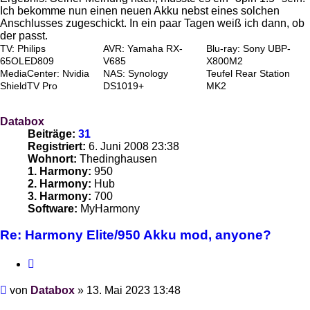
Ich bekomme nun einen neuen Akku nebst eines solchen
Anschlusses zugeschickt. In ein paar Tagen weiß ich dann, ob
der passt.
TV: Philips
AVR: Yamaha RX-
Blu-ray: Sony UBP-
65OLED809
V685
X800M2
MediaCenter: Nvidia
NAS: Synology
Teufel Rear Station
ShieldTV Pro
DS1019+
MK2
Databox
Beiträge:
31
Registriert:
6. Juni 2008 23:38
Wohnort:
Thedinghausen
1. Harmony:
950
2. Harmony:
Hub
3. Harmony:
700
Software:
MyHarmony
Re: Harmony Elite/950 Akku mod, anyone?
Zitieren
Beitrag
von
Databox
»
13. Mai 2023 13:48