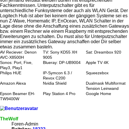
von jemand verbaut werden dürfen mit entsprechenden
Fachkenntnissen. Unterputzschalter gibt es für
unterschiedliche Funksysteme oder auch als WLAN Gerät. Der
Logitech Hub ist aber bei keinem der gängigen Systeme sei es
nun Z-Wave, Homematic IP, EnOcean, WLAN Schalter in der
Lage diese ohne die Anschaffung eines zusätzlichen Gateways
bzw. einem Rechner wie einem Raspberry mit entsprechenden
Erweiterungen zu schalten. Du must also für Unterputzschalter
immer ein zusätzliches Gateway anschaffen oder Dir selber
etwas zusammen basteln.
AV Reciever: Denon
TV: Sony KD55 XH
Sat: Dreambox 920
AVC-X8500H
9005
Sonos: Port, Five,
Blueray: DP-UB9004
Apple TV 4K
Play3, Play1
Philips HUE
IP-Symcon 6.3 /
Squeezebox
Revox C200
Amazon Alexa
Nvidia Shield
Dualmask Multiformat
Tension Leinwand
Epson Beamer EH-
Play Station 4 Pro
Google Home
TW9400W
TheWolf
Foren-Admin