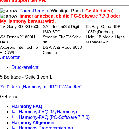
Kein Support per PN.
Foren-Regeln
(Wichtiger Punkt:
Gerätedaten
)
Immer angeben, ob die PC-Software 7.7.0 oder
MyHarmony benutzt wird.
TV: Sony KD-XG9505
SAT: TechniSat Digit
BluRay: Oppo BDP-
ISIO STC
103D (Darbee)
AV: Denon X1800H
Stream: FireTV-Stick
Licht: JB Media Light-
DAB
4K
Manager Air
Aktoren: InterTechno
DSP: Anti-Mode 8033
+ DÜWI
Cinema
Antworten
Druckansicht
5 Beiträge • Seite
1
von
1
Zurück zu „Harmony mit IR/RF-Wandler“
Gehe zu
Harmony FAQ
↳ Harmony-FAQ (MyHarmony)
↳ Harmony-FAQ (PC-Software 7.7.0)
Harmony Allgemein
↳ Harmony Programmierung