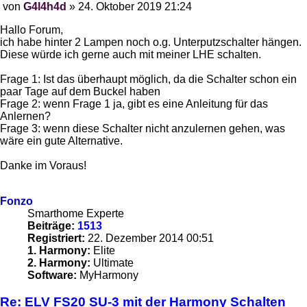
von
G4l4h4d
»
24. Oktober 2019 21:24
Beitrag
Hallo Forum,
ich habe hinter 2 Lampen noch o.g. Unterputzschalter hängen.
Diese würde ich gerne auch mit meiner LHE schalten.
Frage 1: Ist das überhaupt möglich, da die Schalter schon ein
paar Tage auf dem Buckel haben
Frage 2: wenn Frage 1 ja, gibt es eine Anleitung für das
Anlernen?
Frage 3: wenn diese Schalter nicht anzulernen gehen, was
wäre ein gute Alternative.
Danke im Voraus!
Fonzo
Smarthome Experte
Beiträge:
1513
Registriert:
22. Dezember 2014 00:51
1. Harmony:
Elite
2. Harmony:
Ultimate
Software:
MyHarmony
Re: ELV FS20 SU-3 mit der Harmony Schalten