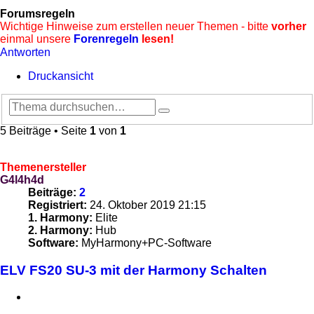
Forumsregeln
Wichtige Hinweise zum erstellen neuer Themen - bitte
vorher
einmal unsere
Forenregeln
lesen!
Antworten
Druckansicht
Suche
Erweiterte
Suche
5 Beiträge • Seite
1
von
1
Themenersteller
G4l4h4d
Beiträge:
2
Registriert:
24. Oktober 2019 21:15
1. Harmony:
Elite
2. Harmony:
Hub
Software:
MyHarmony+PC-Software
ELV FS20 SU-3 mit der Harmony Schalten
Zitieren