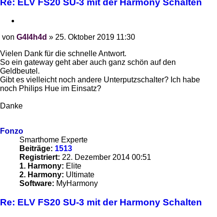
Re: ELV FS20 SU-3 mit der Harmony Schalten
Zitieren
von
G4l4h4d
»
25. Oktober 2019 11:30
Beitrag
Vielen Dank für die schnelle Antwort.
So ein gateway geht aber auch ganz schön auf den
Geldbeutel.
Gibt es vielleicht noch andere Unterputzschalter? Ich habe
noch Philips Hue im Einsatz?
Danke
Fonzo
Smarthome Experte
Beiträge:
1513
Registriert:
22. Dezember 2014 00:51
1. Harmony:
Elite
2. Harmony:
Ultimate
Software:
MyHarmony
Re: ELV FS20 SU-3 mit der Harmony Schalten