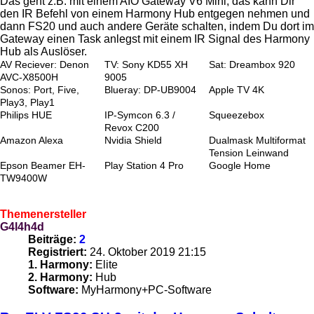
Das geht z.B. mit einem AIO Gateway V6 Mini, das kann Dir
den IR Befehl von einem Harmony Hub entgegen nehmen und
dann FS20 und auch andere Geräte schalten, indem Du dort im
Gateway einen Task anlegst mit einem IR Signal des Harmony
Hub als Auslöser.
AV Reciever: Denon
TV: Sony KD55 XH
Sat: Dreambox 920
AVC-X8500H
9005
Sonos: Port, Five,
Blueray: DP-UB9004
Apple TV 4K
Play3, Play1
Philips HUE
IP-Symcon 6.3 /
Squeezebox
Revox C200
Amazon Alexa
Nvidia Shield
Dualmask Multiformat
Tension Leinwand
Epson Beamer EH-
Play Station 4 Pro
Google Home
TW9400W
Themenersteller
G4l4h4d
Beiträge:
2
Registriert:
24. Oktober 2019 21:15
1. Harmony:
Elite
2. Harmony:
Hub
Software:
MyHarmony+PC-Software