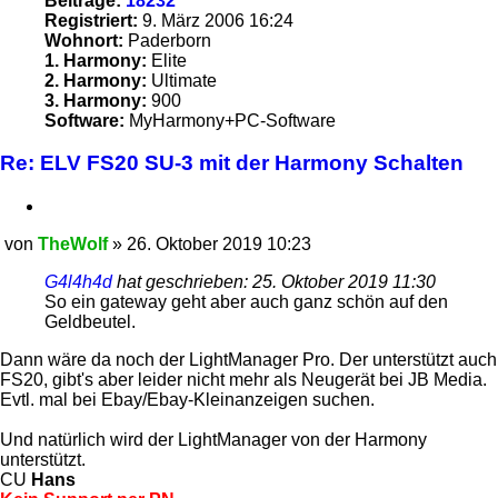
Beiträge:
18232
Registriert:
9. März 2006 16:24
Wohnort:
Paderborn
1. Harmony:
Elite
2. Harmony:
Ultimate
3. Harmony:
900
Software:
MyHarmony+PC-Software
Re: ELV FS20 SU-3 mit der Harmony Schalten
Zitieren
von
TheWolf
»
26. Oktober 2019 10:23
Beitrag
G4l4h4d
hat geschrieben:
25. Oktober 2019 11:30
So ein gateway geht aber auch ganz schön auf den
Geldbeutel.
Dann wäre da noch der LightManager Pro. Der unterstützt auch
FS20, gibt's aber leider nicht mehr als Neugerät bei JB Media.
Evtl. mal bei Ebay/Ebay-Kleinanzeigen suchen.
Und natürlich wird der LightManager von der Harmony
unterstützt.
CU
Hans