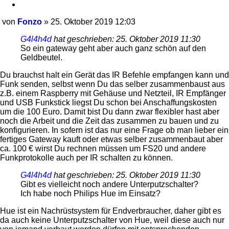
Zitieren
von
Fonzo
»
25. Oktober 2019 12:03
Beitrag
G4l4h4d
hat geschrieben:
25. Oktober 2019 11:30
So ein gateway geht aber auch ganz schön auf den
Geldbeutel.
Du brauchst halt ein Gerät das IR Befehle empfangen kann und
Funk senden, selbst wenn Du das selber zusammenbaust aus
z.B. einem Raspberry mit Gehäuse und Netzteil, IR Empfänger
und USB Funkstick liegst Du schon bei Anschaffungskosten
um die 100 Euro. Damit bist Du dann zwar flexibler hast aber
noch die Arbeit und die Zeit das zusammen zu bauen und zu
konfigurieren. In sofern ist das nur eine Frage ob man lieber ein
fertiges Gateway kauft oder etwas selber zusammenbaut aber
ca. 100 € wirst Du rechnen müssen um FS20 und andere
Funkprotokolle auch per IR schalten zu können.
G4l4h4d
hat geschrieben:
25. Oktober 2019 11:30
Gibt es vielleicht noch andere Unterputzschalter?
Ich habe noch Philips Hue im Einsatz?
Hue ist ein Nachrüstsystem für Endverbraucher, daher gibt es
da auch keine Unterputzschalter von Hue, weil diese auch nur