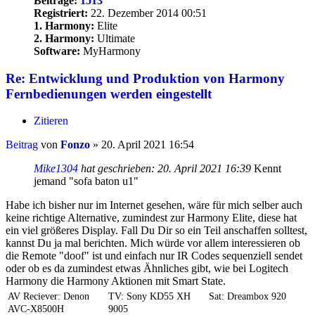
Beiträge:
1513
Registriert:
22. Dezember 2014 00:51
1. Harmony:
Elite
2. Harmony:
Ultimate
Software:
MyHarmony
Re: Entwicklung und Produktion von Harmony
Fernbedienungen werden eingestellt
Zitieren
Beitrag
von
Fonzo
»
20. April 2021 16:54
Mike1304
hat geschrieben:
20. April 2021 16:39
Kennt
jemand "sofa baton u1"
Habe ich bisher nur im Internet gesehen, wäre für mich selber auch
keine richtige Alternative, zumindest zur Harmony Elite, diese hat
ein viel größeres Display. Fall Du Dir so ein Teil anschaffen solltest,
kannst Du ja mal berichten. Mich würde vor allem interessieren ob
die Remote "doof" ist und einfach nur IR Codes sequenziell sendet
oder ob es da zumindest etwas Ähnliches gibt, wie bei Logitech
Harmony die Harmony Aktionen mit Smart State.
AV Reciever: Denon
TV: Sony KD55 XH
Sat: Dreambox 920
AVC-X8500H
9005