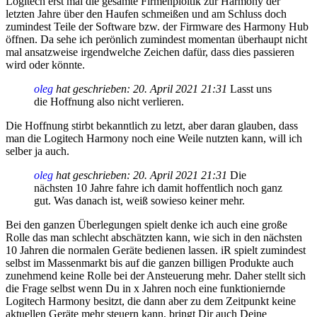
Logitech erst mal die gesamte Firmenploitik zur Harmony der
letzten Jahre über den Haufen schmeißen und am Schluss doch
zumindest Teile der Software bzw. der Firmware des Harmony Hub
öffnen. Da sehe ich perönlich zumindest momentan überhaupt nicht
mal ansatzweise irgendwelche Zeichen dafür, dass dies passieren
wird oder könnte.
oleg
hat geschrieben:
20. April 2021 21:31
Lasst uns
die Hoffnung also nicht verlieren.
Die Hoffnung stirbt bekanntlich zu letzt, aber daran glauben, dass
man die Logitech Harmony noch eine Weile nutzten kann, will ich
selber ja auch.
oleg
hat geschrieben:
20. April 2021 21:31
Die
nächsten 10 Jahre fahre ich damit hoffentlich noch ganz
gut. Was danach ist, weiß sowieso keiner mehr.
Bei den ganzen Überlegungen spielt denke ich auch eine große
Rolle das man schlecht abschätzten kann, wie sich in den nächsten
10 Jahren die normalen Geräte bedienen lassen. iR spielt zumindest
selbst im Massenmarkt bis auf die ganzen billigen Produkte auch
zunehmend keine Rolle bei der Ansteuerung mehr. Daher stellt sich
die Frage selbst wenn Du in x Jahren noch eine funktioniernde
Logitech Harmony besitzt, die dann aber zu dem Zeitpunkt keine
aktuellen Geräte mehr steuern kann, bringt Dir auch Deine