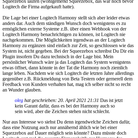
Squeezebox laufen (wohlgemerkt Squeezebox, das war noch bevor
Logitech die Firma aufgekauft hatte).
Die Lage bei einer Logitech Harmony stellt sich aber leider etwas
anders dar. Auch dem ständigen Wunsch doch wenigstens es zu
ermöglichen externe Systeme z.B. über einen Webhook von der
Logitech Harmony benachrichtigen zu können, ist Logitech nie
nachgekommen. Die Möglichkeiten irgendwas an der Logitech
Harmony zu ergänzen sind einfach zur Zeit, so geschlossen wie das
System ist, nicht gegeben. Bei der Squeezebox schreibst Du Dir ein
Plugin insofern Du dazu technisch in der Lage bist. Mein
persönlicher Wunsch wäre ja das Logitech das System wenigstens
etwas öffnet, dann könnte in der Tat die Harmony noch ziemlich
lange leben. Nachdem wie sich Logitech die letzten Jahre allerdings
gegenüber z.B. Rückmeldung von Beta Testern oder gernerell dem
Feedback von Kunden verhalten hat, mag ich selber nicht so recht
an Wunder glauben.
oleg
hat geschrieben:
20. April 2021 21:31
Das ist jetzt
kein Garant dafür, dass es bei der Harmony auch so
sein wird, aber die Zeichen stehen nicht schlecht.
Nur aus Interesse wo siehst Du denn irgendwelche Zeichen dafür,
dass eine Nutzung auch nur annähernd ählich wie bei einer
Squezzebox auf Dauer möglich sein könnte? Dazu müsste doch