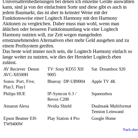
Universalfernbedienungen bei denen ich einzelne Geräte auswählen
kann, sind ja von der einfachsten Sorte und diese gibt es auch in
jedem Baumarkt, das ist aber in keinster Weise mit der
Funktionsweise einer Logitech Harmony mit den Harmony
Aktionen zu vergleichen. Daher muss man wohl, wenn man
ählichen oder besseren Funktionsumfang wie eine Logitech
Harmony nutzten will, zur Zeit wegen mangelnden
ernstzunehmenden Alternativen eher mehr Geld ausgeben und zu
einem Profisystem greifen.
Das beste wird immer noch sein, die Logitech Harmony einfach so
lange weiter zu nutzten, wie dies der Hersteler Logitech eben
zulässt.
AV Reciever: Denon
TV: Sony KD55 XH
Sat: Dreambox 920
AVC-X8500H
9005
Sonos: Port, Five,
Blueray: DP-UB9004
Apple TV 4K
Play3, Play1
Philips HUE
IP-Symcon 6.3 /
Squeezebox
Revox C200
Amazon Alexa
Nvidia Shield
Dualmask Multiformat
Tension Leinwand
Epson Beamer EH-
Play Station 4 Pro
Google Home
TW9400W
Nach obe