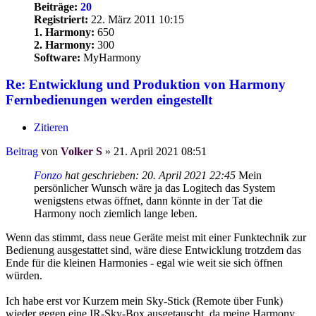
Beiträge:
20
Registriert:
22. März 2011 10:15
1. Harmony:
650
2. Harmony:
300
Software:
MyHarmony
Re: Entwicklung und Produktion von Harmony
Fernbedienungen werden eingestellt
Zitieren
Beitrag
von
Volker S
»
21. April 2021 08:51
Fonzo
hat geschrieben:
20. April 2021 22:45
Mein
persönlicher Wunsch wäre ja das Logitech das System
wenigstens etwas öffnet, dann könnte in der Tat die
Harmony noch ziemlich lange leben.
Wenn das stimmt, dass neue Geräte meist mit einer Funktechnik zur
Bedienung ausgestattet sind, wäre diese Entwicklung trotzdem das
Ende für die kleinen Harmonies - egal wie weit sie sich öffnen
würden.
Ich habe erst vor Kurzem mein Sky-Stick (Remote über Funk)
wieder gegen eine IR-Sky-Box ausgetauscht, da meine Harmony