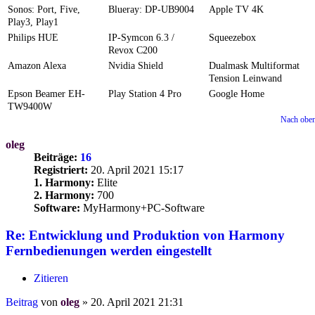
Sonos: Port, Five,
Blueray: DP-UB9004
Apple TV 4K
Play3, Play1
Philips HUE
IP-Symcon 6.3 /
Squeezebox
Revox C200
Amazon Alexa
Nvidia Shield
Dualmask Multiformat
Tension Leinwand
Epson Beamer EH-
Play Station 4 Pro
Google Home
TW9400W
Nach obe
oleg
Beiträge:
16
Registriert:
20. April 2021 15:17
1. Harmony:
Elite
2. Harmony:
700
Software:
MyHarmony+PC-Software
Re: Entwicklung und Produktion von Harmony
Fernbedienungen werden eingestellt
Zitieren
Beitrag
von
oleg
»
20. April 2021 21:31