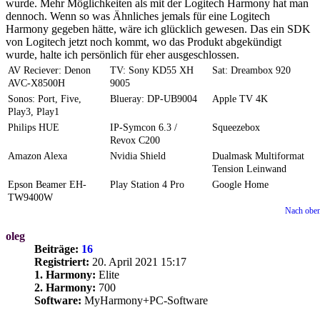
wurde. Mehr Möglichkeiten als mit der Logitech Harmony hat man
dennoch. Wenn so was Ähnliches jemals für eine Logitech
Harmony gegeben hätte, wäre ich glücklich gewesen. Das ein SDK
von Logitech jetzt noch kommt, wo das Produkt abgekündigt
wurde, halte ich persönlich für eher ausgeschlossen.
AV Reciever: Denon
TV: Sony KD55 XH
Sat: Dreambox 920
AVC-X8500H
9005
Sonos: Port, Five,
Blueray: DP-UB9004
Apple TV 4K
Play3, Play1
Philips HUE
IP-Symcon 6.3 /
Squeezebox
Revox C200
Amazon Alexa
Nvidia Shield
Dualmask Multiformat
Tension Leinwand
Epson Beamer EH-
Play Station 4 Pro
Google Home
TW9400W
Nach obe
oleg
Beiträge:
16
Registriert:
20. April 2021 15:17
1. Harmony:
Elite
2. Harmony:
700
Software:
MyHarmony+PC-Software