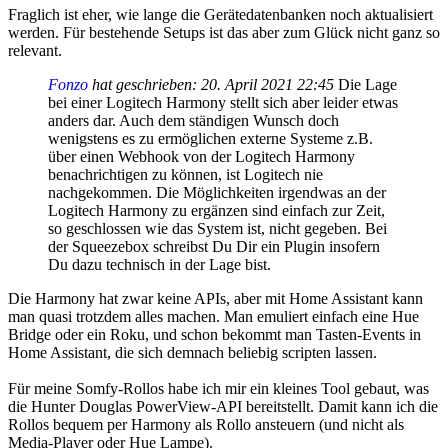
Fraglich ist eher, wie lange die Gerätedatenbanken noch aktualisiert
werden. Für bestehende Setups ist das aber zum Glück nicht ganz so
relevant.
Fonzo
hat geschrieben:
20. April 2021 22:45
Die Lage
bei einer Logitech Harmony stellt sich aber leider etwas
anders dar. Auch dem ständigen Wunsch doch
wenigstens es zu ermöglichen externe Systeme z.B.
über einen Webhook von der Logitech Harmony
benachrichtigen zu können, ist Logitech nie
nachgekommen. Die Möglichkeiten irgendwas an der
Logitech Harmony zu ergänzen sind einfach zur Zeit,
so geschlossen wie das System ist, nicht gegeben. Bei
der Squeezebox schreibst Du Dir ein Plugin insofern
Du dazu technisch in der Lage bist.
Die Harmony hat zwar keine APIs, aber mit Home Assistant kann
man quasi trotzdem alles machen. Man emuliert einfach eine Hue
Bridge oder ein Roku, und schon bekommt man Tasten-Events in
Home Assistant, die sich demnach beliebig scripten lassen.
Für meine Somfy-Rollos habe ich mir ein kleines Tool gebaut, was
die Hunter Douglas PowerView-API bereitstellt. Damit kann ich die
Rollos bequem per Harmony als Rollo ansteuern (und nicht als
Media-Player oder Hue Lampe).