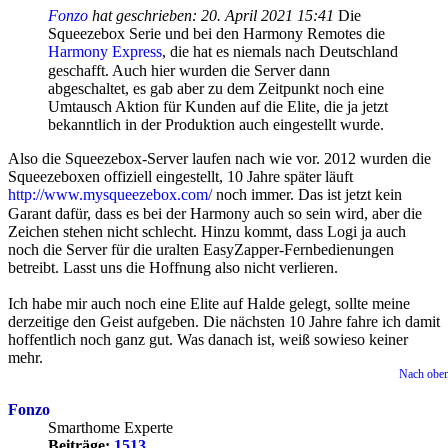
Fonzo
hat geschrieben:
20. April 2021 15:41
Die
Squeezebox Serie und bei den Harmony Remotes die
Harmony Express
, die hat es niemals nach Deutschland
geschafft. Auch hier wurden die Server dann
abgeschaltet, es gab aber zu dem Zeitpunkt noch eine
Umtausch Aktion für Kunden auf die Elite, die ja jetzt
bekanntlich in der Produktion auch eingestellt wurde.
Also die Squeezebox-Server laufen nach wie vor. 2012 wurden die
Squeezeboxen offiziell eingestellt, 10 Jahre später läuft
http://www.mysqueezebox.com/
noch immer. Das ist jetzt kein
Garant dafür, dass es bei der Harmony auch so sein wird, aber die
Zeichen stehen nicht schlecht. Hinzu kommt, dass Logi ja auch
noch die Server für die uralten EasyZapper-Fernbedienungen
betreibt. Lasst uns die Hoffnung also nicht verlieren.
Ich habe mir auch noch eine Elite auf Halde gelegt, sollte meine
derzeitige den Geist aufgeben. Die nächsten 10 Jahre fahre ich damit
hoffentlich noch ganz gut. Was danach ist, weiß sowieso keiner
mehr.
Nach obe
Fonzo
Smarthome Experte
Beiträge:
1513