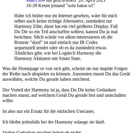
Mike1304
hat geschrieben:
20. April 2021
16:39
Kennt jemand "sofa baton u1"
Habe ich bisher nur im Internet gesehen, wäre für mich
selber auch keine richtige Alternative, zumindest zur
Harmony Elite, diese hat ein viel größeres Display. Fall
Du Dir so ein Teil anschaffen solltest, kannst Du ja mal
berichten. Mich würde vor allem interessieren ob die
Remote "doof" ist und einfach nur IR Codes
sequenziell sendet oder ob es da zumindest etwas
Ähnliches gibt, wie bei Logitech Harmony die
Harmony Aktionen mit Smart State.
Was die Homepage so von sich gibt, scheint sie nur stupide Folgen
der Reihe nach abspielen zu können. Ansonsten musst Du das Gerät
auswählen, welche Du gerade haben möchtest.
Der Vorteil der Harmony ist ja, dass Du Dir keine Gedanken
machen musst, auf welchem Gerät Du gerade bist und umschalten
willst.
Ist also nur ein Ersatz für die einfachen Usecases.
Ich bleibe jedenfalls bei der Harmony solange sie läuft.
Vorher Gedanken machen bringt eh nichts.