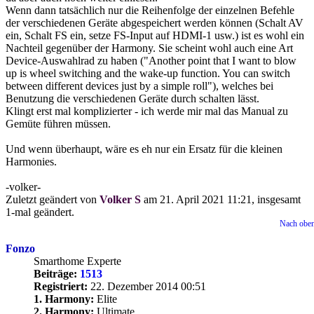
Wenn dann tatsächlich nur die Reihenfolge der einzelnen Befehle
der verschiedenen Geräte abgespeichert werden können (Schalt AV
ein, Schalt FS ein, setze FS-Input auf HDMI-1 usw.) ist es wohl ein
Nachteil gegenüber der Harmony. Sie scheint wohl auch eine Art
Device-Auswahlrad zu haben ("Another point that I want to blow
up is wheel switching and the wake-up function. You can switch
between different devices just by a simple roll"), welches bei
Benutzung die verschiedenen Geräte durch schalten lässt.
Klingt erst mal komplizierter - ich werde mir mal das Manual zu
Gemüte führen müssen.
Und wenn überhaupt, wäre es eh nur ein Ersatz für die kleinen
Harmonies.
-volker-
Zuletzt geändert von
Volker S
am 21. April 2021 11:21, insgesamt
1-mal geändert.
Nach obe
Fonzo
Smarthome Experte
Beiträge:
1513
Registriert:
22. Dezember 2014 00:51
1. Harmony:
Elite
2. Harmony:
Ultimate