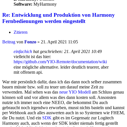
Software:
MyHarmony
Re: Entwicklung und Produktion von Harmony
Fernbedienungen werden eingestellt
Zitieren
Beitrag
von
Fonzo
»
21. April 2021 11:05
einfachich
hat geschrieben:
21. April 2021 10:49
vielleicht ist das hier:
https://github.com/YIO-Remote/documentation/wiki
eine mögliche alternative. leider deutlich teuerer, aber
mit offenem api.
War mir persönlich dafür, dass ich das dann noch selber zusammen
bauen müsste bzw. soll zu teuer um darauf meine Zeit zu
verwenden. Mal sehen was das
neue YIO Modell
am Schluss genau
können soll und vor allem was dies dann kosten soll. Ansonsten
nutzte ich immer noch eine NEEO, die bekommst Du auch
gebraucht noch irgendwo erworben, musst nichts basteln und kannst
per Webhook auch alles auswerten auch in so Systemen wie FHEM,
die Du nutzt. Und ein
SDK
gibt es im Gegensatz zur Logitech
Harmony auch, auch wenn der SDK leider niemals fertig gestellt