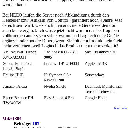
werden kann.
Bei NEEO laufen die Server nach Abkündigung durch den
Hersteller bzw. Aufkauf von Control4 garantiert noch 4 Jahre, was
danach sein wird, weis auch niemand, neue Geräte werden dort
auch keine ergänzt. Ich wüste jetzt nicht warum das bei Logitech
vollkommen anders sein sollte, warum soll Logitech neue Geräte
ergänzen oder andere Dinge, wenn Sie mit dem Produkt kein Geld
mehr verdienen, weil Logitech das Produkt nicht mehr verkauft?
AV Reciever: Denon
TV: Sony KD55 XH
Sat: Dreambox 920
AVC-X8500H
9005
Sonos: Port, Five,
Blueray: DP-UB9004
Apple TV 4K
Play3, Play1
Philips HUE
IP-Symcon 6.3 /
Squeezebox
Revox C200
Amazon Alexa
Nvidia Shield
Dualmask Multiformat
Tension Leinwand
Epson Beamer EH-
Play Station 4 Pro
Google Home
TW9400W
Nach obe
Mike1304
Beiträge:
107