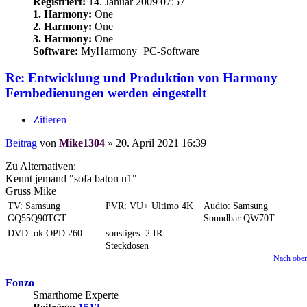
Registriert:
14. Januar 2009 07:57
1. Harmony:
One
2. Harmony:
One
3. Harmony:
One
Software:
MyHarmony+PC-Software
Re: Entwicklung und Produktion von Harmony
Fernbedienungen werden eingestellt
Zitieren
Beitrag
von
Mike1304
»
20. April 2021 16:39
Zu Alternativen:
Kennt jemand "sofa baton u1"
Gruss Mike
TV: Samsung
PVR: VU+ Ultimo 4K
Audio: Samsung
GQ55Q90TGT
Soundbar QW70T
DVD: ok OPD 260
sonstiges: 2 IR-
Steckdosen
Nach obe
Fonzo
Smarthome Experte