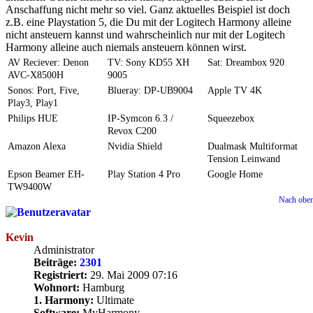
Anschaffung nicht mehr so viel. Ganz aktuelles Beispiel ist doch
z.B. eine Playstation 5, die Du mit der Logitech Harmony alleine
nicht ansteuern kannst und wahrscheinlich nur mit der Logitech
Harmony alleine auch niemals ansteuern können wirst.
AV Reciever: Denon
TV: Sony KD55 XH
Sat: Dreambox 920
AVC-X8500H
9005
Sonos: Port, Five,
Blueray: DP-UB9004
Apple TV 4K
Play3, Play1
Philips HUE
IP-Symcon 6.3 /
Squeezebox
Revox C200
Amazon Alexa
Nvidia Shield
Dualmask Multiformat
Tension Leinwand
Epson Beamer EH-
Play Station 4 Pro
Google Home
TW9400W
Nach obe
Kevin
Administrator
Beiträge:
2301
Registriert:
29. Mai 2009 07:16
Wohnort:
Hamburg
1. Harmony:
Ultimate
Software:
MyHarmony