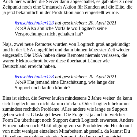
Auch hier wurden die Server dann abgeschaltet, es gab aber zu dem
Zeitpunkt noch eine Umtausch Aktion für Kunden auf die Elite, die
ja jetzt bekanntlich in der Produktion auch eingestellt wurde.
fernsehtechniker123
hat geschrieben:
20. April 2021
14:49
Also ähnliche Vorfälle wo Logitech seine
Versprechungen nicht gehalten hat?
Naja, zwei neue Remotes wurden von Logitech groß angekündigt
und in der USA eingeführt und dann binnen kürzester Zeit wieder
eingestellt. Die USA haben diese Remotes niemals verlassen, die
waren Elektroschrott bevor diese überhaupt Länder wie
Deutschland erreicht haben.
fernsehtechniker123
hat geschrieben:
20. April 2021
14:49
Hat jemand eine Einschätzung, wie lange der
Support noch laufen könnte?
Eins ist sicher, die Server laufen mindestens 2 Jahre weiter, da kann
sich Logitech auch nicht darum drücken. Oder Logitech bekommt
zumindest rechtlich Probleme. Alles andere wie lange es Support
geben wird ist Glaskugel lesen. Die Frage ist ja auch in welcher
Form Du überhaupt noch Support durch Logitech erwartest. Andere
Firmen haben nach Abkündigung von so Produkten ein Headcount
von nicht wenigen einzelnen Mitarbeitern abgestellt, da kannst Du
Dir selber ausmahlen wie viel Support, da dann noch geleistet