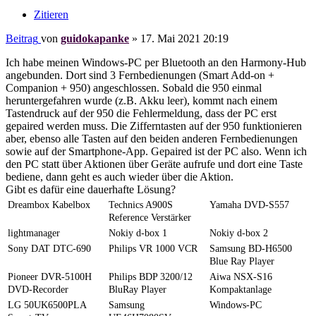
Zitieren
Beitrag
von
guidokapanke
»
17. Mai 2021 20:19
Ich habe meinen Windows-PC per Bluetooth an den Harmony-Hub
angebunden. Dort sind 3 Fernbedienungen (Smart Add-on +
Companion + 950) angeschlossen. Sobald die 950 einmal
heruntergefahren wurde (z.B. Akku leer), kommt nach einem
Tastendruck auf der 950 die Fehlermeldung, dass der PC erst
gepaired werden muss. Die Zifferntasten auf der 950 funktionieren
aber, ebenso alle Tasten auf den beiden anderen Fernbedienungen
sowie auf der Smartphone-App. Gepaired ist der PC also. Wenn ich
den PC statt über Aktionen über Geräte aufrufe und dort eine Taste
bediene, dann geht es auch wieder über die Aktion.
Gibt es dafür eine dauerhafte Lösung?
Dreambox Kabelbox
Technics A900S
Yamaha DVD-S557
Reference Verstärker
lightmanager
Nokiy d-box 1
Nokiy d-box 2
Sony DAT DTC-690
Philips VR 1000 VCR
Samsung BD-H6500
Blue Ray Player
Pioneer DVR-5100H
Philips BDP 3200/12
Aiwa NSX-S16
DVD-Recorder
BluRay Player
Kompaktanlage
LG 50UK6500PLA
Samsung
Windows-PC