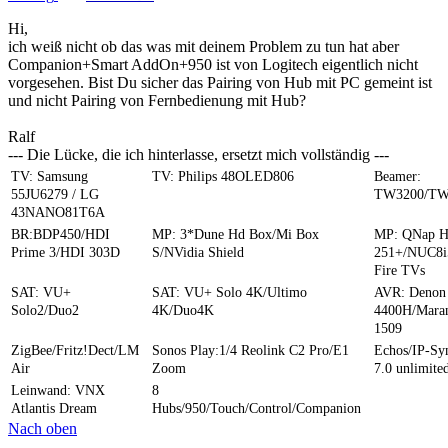
Hi,
ich weiß nicht ob das was mit deinem Problem zu tun hat aber
Companion+Smart AddOn+950 ist von Logitech eigentlich nicht
vorgesehen. Bist Du sicher das Pairing von Hub mit PC gemeint ist
und nicht Pairing von Fernbedienung mit Hub?
Ralf
--- Die Lücke, die ich hinterlasse, ersetzt mich vollständig ---
TV: Samsung
TV: Philips 48OLED806
Beamer:
55JU6279 / LG
TW3200/TW
43NANO81T6A
BR:BDP450/HDI
MP: 3*Dune Hd Box/Mi Box
MP: QNap 
Prime 3/HDI 303D
S/NVidia Shield
251+/NUC8i
Fire TVs
SAT: VU+
SAT: VU+ Solo 4K/Ultimo
AVR: Denon
Solo2/Duo2
4K/Duo4K
4400H/Mara
1509
ZigBee/Fritz!Dect/LM
Sonos Play:1/4 Reolink C2 Pro/E1
Echos/IP-S
Air
Zoom
7.0 unlimite
Leinwand: VNX
8
Atlantis Dream
Hubs/950/Touch/Control/Companion
Nach oben