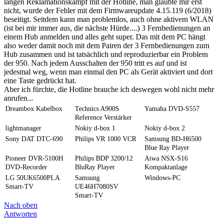
langen Reklamationskampf mit der Hotline, man glaubte mir erst
nicht, wurde der Fehler mit dem Firmwareupdate 4.15.119 (6/2018)
beseitigt. Seitdem kann man problemlos, auch ohne aktivem WLAN
(ist bei mir immer aus, die nächste Hürde....) 3 Fernbedienungen an
einem Hub anmelden und alles geht super. Das mit dem PC hängt
also weder damit noch mit dem Pairen der 3 Fernbedienungen zum
Hub zusammen und ist tatsächlich und reproduzierbar ein Problem
der 950. Nach jedem Ausschalten der 950 tritt es auf und ist
jedesmal weg, wenn man einmal den PC als Gerät aktiviert und dort
eine Taste gedrückt hat.
Aber ich fürchte, die Hotline brauche ich deswegen wohl nicht mehr
anrufen...
Dreambox Kabelbox
Technics A900S
Yamaha DVD-S557
Reference Verstärker
lightmanager
Nokiy d-box 1
Nokiy d-box 2
Sony DAT DTC-690
Philips VR 1000 VCR
Samsung BD-H6500
Blue Ray Player
Pioneer DVR-5100H
Philips BDP 3200/12
Aiwa NSX-S16
DVD-Recorder
BluRay Player
Kompaktanlage
LG 50UK6500PLA
Samsung
Windows-PC
Smart-TV
UE46H7080SV
Smart-TV
Nach oben
Antworten