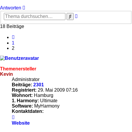
Antworten
Erweiterte
Suche
Suche
18 Beiträge
Vorherige
1
2
Themenersteller
Kevin
Administrator
Beiträge:
2301
Registriert:
29. Mai 2009 07:16
Wohnort:
Hamburg
1. Harmony:
Ultimate
Software:
MyHarmony
Kontaktdaten:
Kontaktdaten
von
Website
Kevin