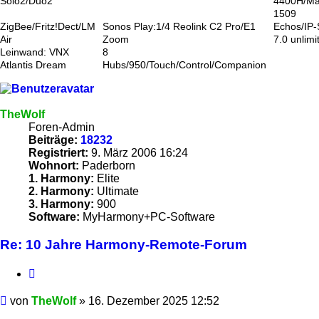
Solo2/Duo2
4400H/Ma
1509
ZigBee/Fritz!Dect/LM
Sonos Play:1/4 Reolink C2 Pro/E1
Echos/IP
Air
Zoom
7.0 unlimi
Leinwand: VNX
8
Atlantis Dream
Hubs/950/Touch/Control/Companion
TheWolf
Foren-Admin
Beiträge:
18232
Registriert:
9. März 2006 16:24
Wohnort:
Paderborn
1. Harmony:
Elite
2. Harmony:
Ultimate
3. Harmony:
900
Software:
MyHarmony+PC-Software
Re: 10 Jahre Harmony-Remote-Forum
Zitieren
Beitrag
von
TheWolf
»
16. Dezember 2025 12:52