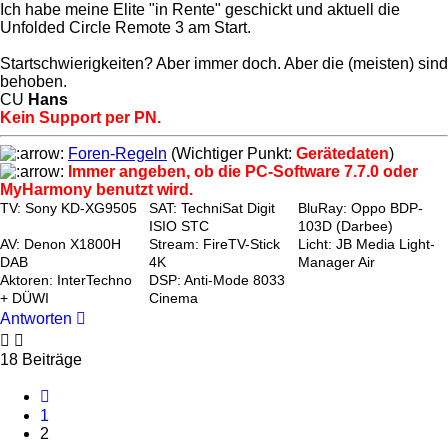
Ich habe meine Elite "in Rente" geschickt und aktuell die
Unfolded Circle Remote 3 am Start.
Startschwierigkeiten? Aber immer doch. Aber die (meisten) sind
behoben.
CU
Hans
Kein Support per PN.
Foren-Regeln
(Wichtiger Punkt:
Gerätedaten
)
Immer angeben, ob die PC-Software 7.7.0 oder
MyHarmony benutzt wird.
TV: Sony KD-XG9505
SAT: TechniSat Digit
BluRay: Oppo BDP-
ISIO STC
103D (Darbee)
AV: Denon X1800H
Stream: FireTV-Stick
Licht: JB Media Light-
DAB
4K
Manager Air
Aktoren: InterTechno
DSP: Anti-Mode 8033
+ DÜWI
Cinema
Antworten
18 Beiträge
Vorherige
1
2