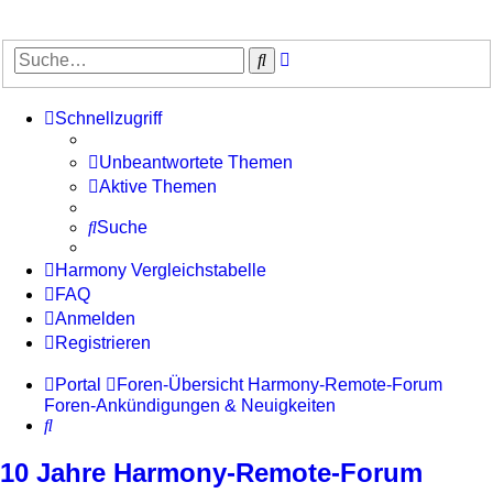
Erweiterte
Suche
Suche
Schnellzugriff
Unbeantwortete Themen
Aktive Themen
Suche
Harmony Vergleichstabelle
FAQ
Anmelden
Registrieren
Portal
Foren-Übersicht
Harmony-Remote-Forum
Foren-Ankündigungen & Neuigkeiten
Suche
10 Jahre Harmony-Remote-Forum