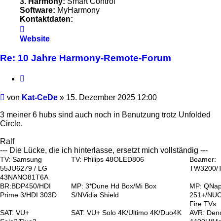
3. Harmony:
Smart Control
Software:
MyHarmony
Kontaktdaten:
Kontaktdaten
von
Website
Kat-
CeDe
Re: 10 Jahre Harmony-Remote-Forum
Zitieren
Beitrag
von
Kat-CeDe
»
15. Dezember 2025 12:00
3 meiner 6 hubs sind auch noch in Benutzung trotz Unfolded
Circle.
Ralf
--- Die Lücke, die ich hinterlasse, ersetzt mich vollständig ---
TV: Samsung
TV: Philips 48OLED806
Beamer:
55JU6279 / LG
TW3200/
43NANO81T6A
BR:BDP450/HDI
MP: 3*Dune Hd Box/Mi Box
MP: QNa
Prime 3/HDI 303D
S/NVidia Shield
251+/NUC
Fire TVs
SAT: VU+
SAT: VU+ Solo 4K/Ultimo 4K/Duo4K
AVR: Den