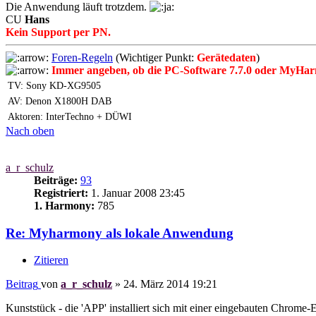
Die Anwendung läuft trotzdem.
CU
Hans
Kein Support per PN.
Foren-Regeln
(Wichtiger Punkt:
Gerätedaten
)
Immer angeben, ob die PC-Software 7.7.0 oder MyHar
TV: Sony KD-XG9505
AV: Denon X1800H DAB
Aktoren: InterTechno + DÜWI
Nach oben
a_r_schulz
Beiträge:
93
Registriert:
1. Januar 2008 23:45
1. Harmony:
785
Re: Myharmony als lokale Anwendung
Zitieren
Beitrag
von
a_r_schulz
»
24. März 2014 19:21
Kunststück - die 'APP' installiert sich mit einer eingebauten Chrome-E