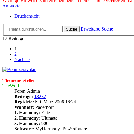
Wichtige Hinweise zum erstellen neuer Themen - bitte
vorher
einmal
Antworten
Druckansicht
Erweiterte Suche
Suche
17 Beiträge
1
2
Nächste
Themenersteller
TheWolf
Foren-Admin
Beiträge:
18232
Registriert:
9. März 2006 16:24
Wohnort:
Paderborn
1. Harmony:
Elite
2. Harmony:
Ultimate
3. Harmony:
900
Software:
MyHarmony+PC-Software