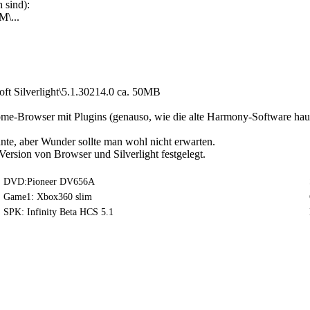
 sind):
\...
soft Silverlight\5.1.30214.0 ca. 50MB
hrome-Browser mit Plugins (genauso, wie die alte Harmony-Software h
nte, aber Wunder sollte man wohl nicht erwarten.
 Version von Browser und Silverlight festgelegt.
DVD:Pioneer DV656A
Game1: Xbox360 slim
SPK: Infinity Beta HCS 5.1