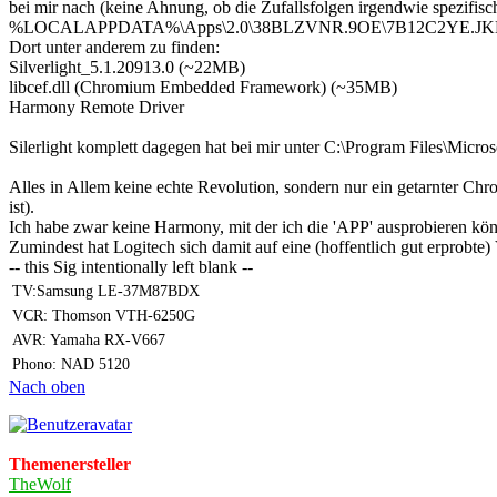
bei mir nach (keine Ahnung, ob die Zufallsfolgen irgendwie spezifisch
%LOCALAPPDATA%\Apps\2.0\38BLZVNR.9OE\7B12C2YE.JKM
Dort unter anderem zu finden:
Silverlight_5.1.20913.0 (~22MB)
libcef.dll (Chromium Embedded Framework) (~35MB)
Harmony Remote Driver
Silerlight komplett dagegen hat bei mir unter C:\Program Files\Micro
Alles in Allem keine echte Revolution, sondern nur ein getarnter C
ist).
Ich habe zwar keine Harmony, mit der ich die 'APP' ausprobieren kön
Zumindest hat Logitech sich damit auf eine (hoffentlich gut erprobte)
-- this Sig intentionally left blank --
TV:Samsung LE-37M87BDX
VCR: Thomson VTH-6250G
AVR: Yamaha RX-V667
Phono: NAD 5120
Nach oben
Themenersteller
TheWolf