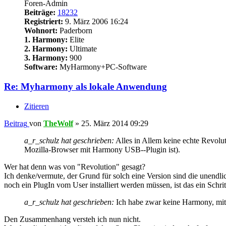
Foren-Admin
Beiträge:
18232
Registriert:
9. März 2006 16:24
Wohnort:
Paderborn
1. Harmony:
Elite
2. Harmony:
Ultimate
3. Harmony:
900
Software:
MyHarmony+PC-Software
Re: Myharmony als lokale Anwendung
Zitieren
Beitrag
von
TheWolf
»
25. März 2014 09:29
a_r_schulz hat geschrieben:
Alles in Allem keine echte Revolut
Mozilla-Browser mit Harmony USB--Plugin ist).
Wer hat denn was von "Revolution" gesagt?
Ich denke/vermute, der Grund für solch eine Version sind die unendlic
noch ein PlugIn vom User installiert werden müssen, ist das ein Schrit
a_r_schulz hat geschrieben:
Ich habe zwar keine Harmony, mit d
Den Zusammenhang versteh ich nun nicht.