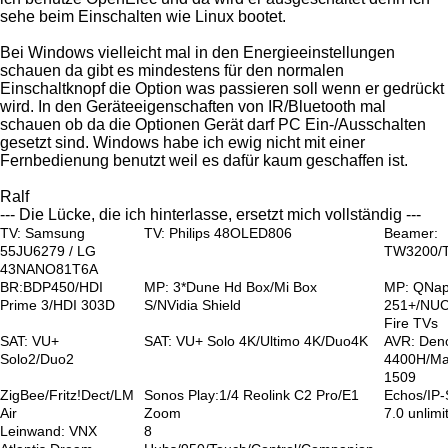
sehe beim Einschalten wie Linux bootet.
Bei Windows vielleicht mal in den Energieeinstellungen
schauen da gibt es mindestens für den normalen
Einschaltknopf die Option was passieren soll wenn er gedrückt
wird. In den Geräteeigenschaften von IR/Bluetooth mal
schauen ob da die Optionen Gerät darf PC Ein-/Ausschalten
gesetzt sind. Windows habe ich ewig nicht mit einer
Fernbedienung benutzt weil es dafür kaum geschaffen ist.
Ralf
--- Die Lücke, die ich hinterlasse, ersetzt mich vollständig ---
TV: Samsung
TV: Philips 48OLED806
Beamer:
55JU6279 / LG
TW3200/
43NANO81T6A
BR:BDP450/HDI
MP: 3*Dune Hd Box/Mi Box
MP: QNa
Prime 3/HDI 303D
S/NVidia Shield
251+/NUC
Fire TVs
SAT: VU+
SAT: VU+ Solo 4K/Ultimo 4K/Duo4K
AVR: Den
Solo2/Duo2
4400H/Ma
1509
ZigBee/Fritz!Dect/LM
Sonos Play:1/4 Reolink C2 Pro/E1
Echos/IP
Air
Zoom
7.0 unlimi
Leinwand: VNX
8