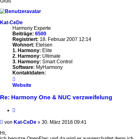
Gruß
Kat-CeDe
Harmony Experte
Beiträge:
6500
Registriert:
18. Februar 2007 12:14
Wohnort:
Etelsen
1. Harmony:
Elite
2. Harmony:
Ultimate
3. Harmony:
Smart Control
Software:
MyHarmony
Kontaktdaten:
Kontaktdaten
von
Website
Kat-
CeDe
Re: Harmony One & NUC verzweifelung
Zitieren
Beitrag
von
Kat-CeDe
»
30. März 2016 09:41
Hi,
ich benutze OpenElec und da wird er ausgeschaltet denn ich