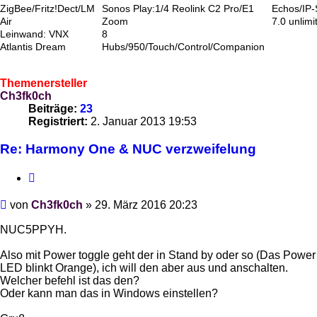
ZigBee/Fritz!Dect/LM
Sonos Play:1/4 Reolink C2 Pro/E1
Echos/IP
Air
Zoom
7.0 unlimi
Leinwand: VNX
8
Atlantis Dream
Hubs/950/Touch/Control/Companion
Themenersteller
Ch3fk0ch
Beiträge:
23
Registriert:
2. Januar 2013 19:53
Re: Harmony One & NUC verzweifelung
Zitieren
Beitrag
von
Ch3fk0ch
»
29. März 2016 20:23
NUC5PPYH.
Also mit Power toggle geht der in Stand by oder so (Das Power
LED blinkt Orange), ich will den aber aus und anschalten.
Welcher befehl ist das den?
Oder kann man das in Windows einstellen?