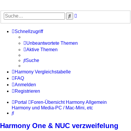
Erweiterte
Suche
Suche
Schnellzugriff
Unbeantwortete Themen
Aktive Themen
Suche
Harmony Vergleichstabelle
FAQ
Anmelden
Registrieren
Portal
Foren-Übersicht
Harmony Allgemein
Harmony und Media-PC / Mac-Mini, etc
Suche
Harmony One & NUC verzweifelung