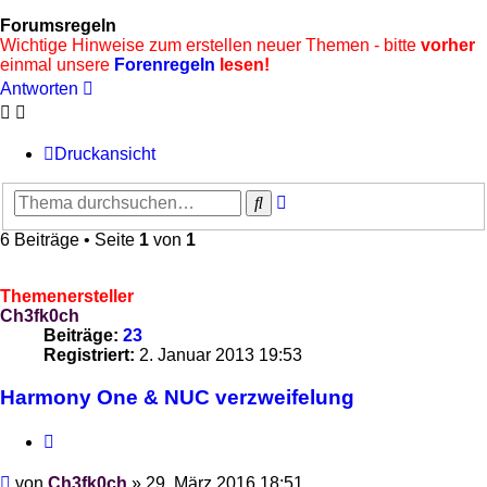
Forumsregeln
Wichtige Hinweise zum erstellen neuer Themen - bitte
vorher
einmal unsere
Forenregeln
lesen!
Antworten
Druckansicht
Erweiterte
Suche
Suche
6 Beiträge • Seite
1
von
1
Themenersteller
Ch3fk0ch
Beiträge:
23
Registriert:
2. Januar 2013 19:53
Harmony One & NUC verzweifelung
Zitieren
Beitrag
von
Ch3fk0ch
»
29. März 2016 18:51