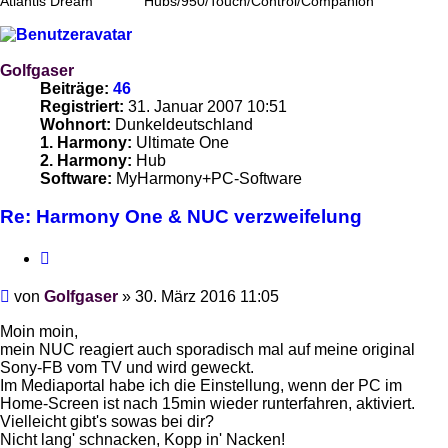
Atlantis Dream
Hubs/950/Touch/Control/Companion
Golfgaser
Beiträge:
46
Registriert:
31. Januar 2007 10:51
Wohnort:
Dunkeldeutschland
1. Harmony:
Ultimate One
2. Harmony:
Hub
Software:
MyHarmony+PC-Software
Re: Harmony One & NUC verzweifelung
Zitieren
Beitrag
von
Golfgaser
»
30. März 2016 11:05
Moin moin,
mein NUC reagiert auch sporadisch mal auf meine original
Sony-FB vom TV und wird geweckt.
Im Mediaportal habe ich die Einstellung, wenn der PC im
Home-Screen ist nach 15min wieder runterfahren, aktiviert.
Vielleicht gibt's sowas bei dir?
Nicht lang' schnacken, Kopp in' Nacken!