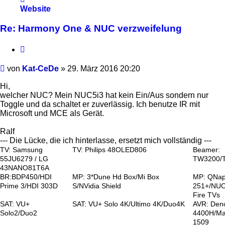
von
Website
Kat-
CeDe
Re: Harmony One & NUC verzweifelung
Zitieren
Beitrag
von
Kat-CeDe
»
29. März 2016 20:20
Hi,
welcher NUC? Mein NUC5i3 hat kein Ein/Aus sondern nur
Toggle und da schaltet er zuverlässig. Ich benutze IR mit
Microsoft und MCE als Gerät.
Ralf
--- Die Lücke, die ich hinterlasse, ersetzt mich vollständig ---
TV: Samsung
TV: Philips 48OLED806
Beamer:
55JU6279 / LG
TW3200/
43NANO81T6A
BR:BDP450/HDI
MP: 3*Dune Hd Box/Mi Box
MP: QNa
Prime 3/HDI 303D
S/NVidia Shield
251+/NUC
Fire TVs
SAT: VU+
SAT: VU+ Solo 4K/Ultimo 4K/Duo4K
AVR: Den
Solo2/Duo2
4400H/Ma
1509