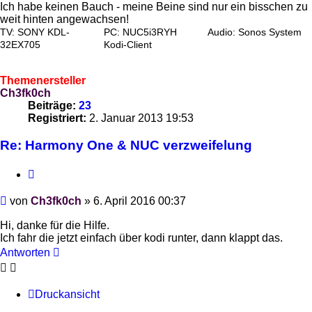
Ich habe keinen Bauch - meine Beine sind nur ein bisschen zu
weit hinten angewachsen!
TV: SONY KDL-
PC: NUC5i3RYH
Audio: Sonos System
32EX705
Kodi-Client
Themenersteller
Ch3fk0ch
Beiträge:
23
Registriert:
2. Januar 2013 19:53
Re: Harmony One & NUC verzweifelung
Zitieren
Beitrag
von
Ch3fk0ch
»
6. April 2016 00:37
Hi, danke für die Hilfe.
Ich fahr die jetzt einfach über kodi runter, dann klappt das.
Antworten
Druckansicht