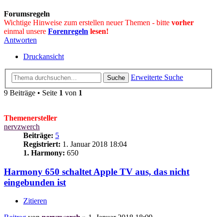
Forumsregeln
Wichtige Hinweise zum erstellen neuer Themen - bitte
vorher
einmal unsere
Forenregeln
lesen!
Antworten
Druckansicht
Erweiterte Suche
Suche
9 Beiträge • Seite
1
von
1
Themenersteller
nervzwerch
Beiträge:
5
Registriert:
1. Januar 2018 18:04
1. Harmony:
650
Harmony 650 schaltet Apple TV aus, das nicht
eingebunden ist
Zitieren