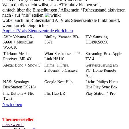
Wenn du dies nicht willst, also ATV aktiv bleiben soll,
einfach über die Einstellungen / Allgemein / Ruhezustand aktivieren
nach / auf "nie" stellen
wobei auch im Ruhezustand ATV als Steuerzentrale funktioniert,
wenn korrekt eingerichtet
Apple TV als Steuerzentrale einrichten
AVR: Yahama RX-
BluRay: Yamaha BD-
TV: Samsung
A660 + MusicCast
S671
UE49KS8090
WX-010
Telekom Media
Wlan-Steckdosen: TP-
Streaming-Box: Apple
Receiver: MR 401
Link HS110
TV 4
Alexa: Echo + Show 5
Klima: 1.Trisa,
Gerätesteuerung am
2.Koenik, 3.Cassava
PC: Home Remote
App
NAS: Synology
Google Nest Hub
Licht: Philips Hue +
DiskStation DS218+
Hue Play Sync Box
Flic Buttons + Flic
Flic Hub LR
Play Station 4 Pro
Twist
Nach oben
Themenersteller
nervzwerch