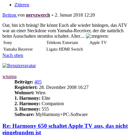
Zitieren
Beitrag
von
nervzwerch
»
2. Januar 2018 12:20
Oar, bin ich bräsig! Ihr könnt Euch alle wieder hinlegen, das ATV
war an einer Steckdose vom Yamaha-Receiver, der die natürlich
beim Ausschalten stromlos schaltet. Alter....
Sony
Telekom Entertain
Apple TV
Yamaha Receiver
Ligato HDMI Switch
Nach oben
wtuppa
Beiträge:
405
Registriert:
28. Dezember 2008 16:27
Wohnort:
Wien
1. Harmony:
Elite
2. Harmony:
Companion
3. Harmony:
555
Software:
MyHarmony+PC-Software
Re: Harmony 650 schaltet Apple TV aus, das nicht
eingebunden ist