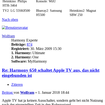
Heimkino: Philips
Konsole: WiiU
HTR-3464
TV2: LG 55SK8500
Blueray2: Samsung
Heimkino2: Magnat
H5500
SBW 250
Nach oben
Wolfram
Harmony Experte
Beiträge:
874
Registriert:
30. März 2009 15:30
1. Harmony:
Ultimate
2. Harmony:
One
Software:
MyHarmony
Re: Harmony 650 schaltet Apple TV aus, das nicht
eingebunden ist
Zitieren
Beitrag
von
Wolfram
»
1. Januar 2018 18:44
Apple TV hat ja keinen Ausschalter, sondern geht bei nicht Nutzung
nach der eingestellten Zeit in den Ruhezustand