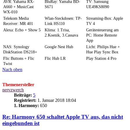
AVR: Yahama RX-
BluRay: Yamaha BD-
TV: Samsung
A660 + MusicCast
S671
UE49KS8090
WX-010
Telekom Media
Wlan-Steckdosen: TP-
Streaming-Box: Apple
Receiver: MR 401
Link HS110
TV 4
Alexa: Echo + Show 5
Klima: 1.Trisa,
Gerätesteuerung am
2.Koenik, 3.Cassava
PC: Home Remote
App
NAS: Synology
Google Nest Hub
Licht: Philips Hue +
DiskStation DS218+
Hue Play Sync Box
Flic Buttons + Flic
Flic Hub LR
Play Station 4 Pro
Twist
Nach oben
Themenersteller
nervzwerch
Beiträge:
5
Registriert:
1. Januar 2018 18:04
1. Harmony:
650
Re: Harmony 650 schaltet Apple TV aus, das nicht
eingebunden ist