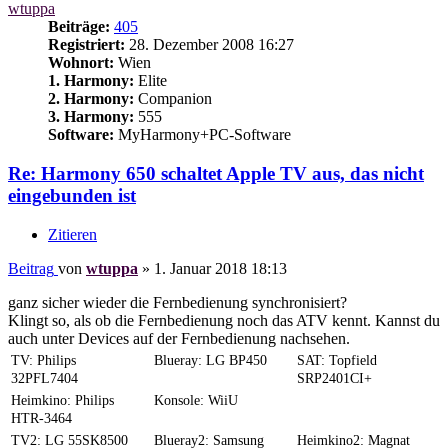
wtuppa
Beiträge:
405
Registriert:
28. Dezember 2008 16:27
Wohnort:
Wien
1. Harmony:
Elite
2. Harmony:
Companion
3. Harmony:
555
Software:
MyHarmony+PC-Software
Re: Harmony 650 schaltet Apple TV aus, das nicht
eingebunden ist
Zitieren
Beitrag
von
wtuppa
»
1. Januar 2018 18:13
ganz sicher wieder die Fernbedienung synchronisiert?
Klingt so, als ob die Fernbedienung noch das ATV kennt. Kannst du
auch unter Devices auf der Fernbedienung nachsehen.
TV: Philips
Blueray: LG BP450
SAT: Topfield
32PFL7404
SRP2401CI+
Heimkino: Philips
Konsole: WiiU
HTR-3464
TV2: LG 55SK8500
Blueray2: Samsung
Heimkino2: Magnat