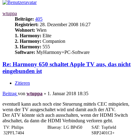
wtuppa
Beiträge:
405
Registriert:
28. Dezember 2008 16:27
Wohnort:
Wien
1. Harmony:
Elite
2. Harmony:
Companion
3. Harmony:
555
Software:
MyHarmony+PC-Software
Re: Harmony 650 schaltet Apple TV aus, das nicht
eingebunden ist
Zitieren
Beitrag
von
wtuppa
»
1. Januar 2018 18:35
eventuell kann auch noch eine Steuerung mittels CEC mitspielen,
wenn der TV ausgeschaltet wird und damit auch der ATV.
Der ATV könnte sich auch ausschalten, wenn der HDMI Switch
abschaltet, da dann die HDMI Verbindung verloren geht.
TV: Philips
Blueray: LG BP450
SAT: Topfield
32PFL7404
SRP2401CI+