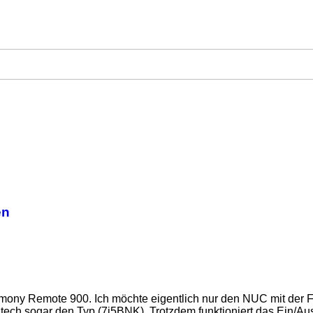
en
ony Remote 900. Ich möchte eigentlich nur den NUC mit der F
ech sogar den Typ (7i5BNK). Trotzdem funktioniert das Ein/Aussc