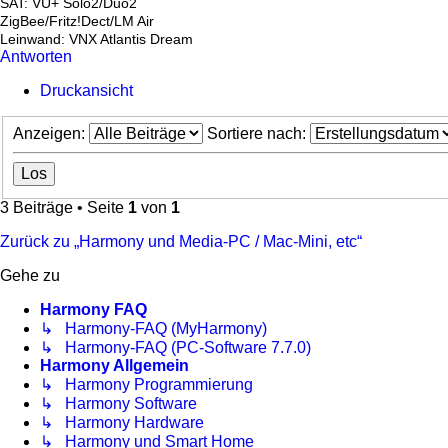
SAT: VU+ Solo2/Duo2
ZigBee/Fritz!Dect/LM Air
Leinwand: VNX Atlantis Dream
Antworten
Druckansicht
Anzeigen:
Sortiere nach:
3 Beiträge • Seite
1
von
1
Zurück zu „Harmony und Media-PC / Mac-Mini, etc“
Gehe zu
Harmony FAQ
↳ Harmony-FAQ (MyHarmony)
↳ Harmony-FAQ (PC-Software 7.7.0)
Harmony Allgemein
↳ Harmony Programmierung
↳ Harmony Software
↳ Harmony Hardware
↳ Harmony und Smart Home