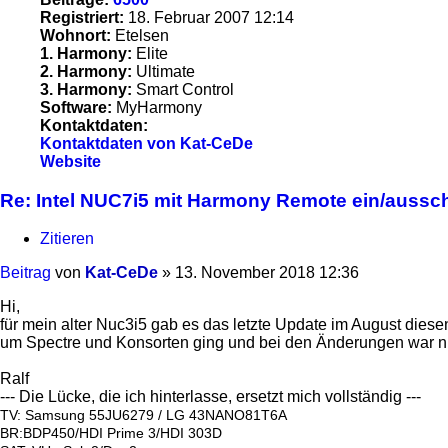
Registriert:
18. Februar 2007 12:14
Wohnort:
Etelsen
1. Harmony:
Elite
2. Harmony:
Ultimate
3. Harmony:
Smart Control
Software:
MyHarmony
Kontaktdaten:
Kontaktdaten von Kat-CeDe
Website
Re: Intel NUC7i5 mit Harmony Remote ein/aussc
Zitieren
Beitrag
von
Kat-CeDe
»
13. November 2018 12:36
Hi,
für mein alter Nuc3i5 gab es das letzte Update im August diesen
um Spectre und Konsorten ging und bei den Änderungen war ni
Ralf
--- Die Lücke, die ich hinterlasse, ersetzt mich vollständig ---
TV: Samsung 55JU6279 / LG 43NANO81T6A
BR:BDP450/HDI Prime 3/HDI 303D