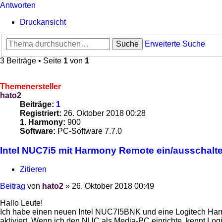
Antworten
Druckansicht
Suche
Erweiterte Suche
3 Beiträge • Seite
1
von
1
Themenersteller
hato2
Beiträge:
1
Registriert:
26. Oktober 2018 00:28
1. Harmony:
900
Software:
PC-Software 7.7.0
Intel NUC7i5 mit Harmony Remote ein/ausschalt
Zitieren
Beitrag
von
hato2
»
26. Oktober 2018 00:49
Hallo Leute!
Ich habe einen neuen Intel NUC7I5BNK und eine Logitech Harm
aktiviert. Wenn ich den NUC als Media-PC einrichte, kennt Logit