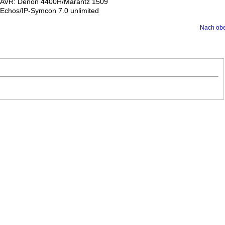
AVR: Denon 4400H/Marantz 1509
Echos/IP-Symcon 7.0 unlimited
Nach ob