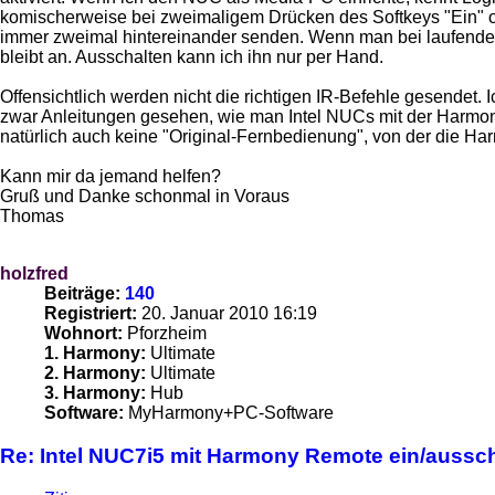
komischerweise bei zweimaligem Drücken des Softkeys "Ein" od
immer zweimal hintereinander senden. Wenn man bei laufendem
bleibt an. Ausschalten kann ich ihn nur per Hand.
Offensichtlich werden nicht die richtigen IR-Befehle gesendet.
zwar Anleitungen gesehen, wie man Intel NUCs mit der Harmony 
natürlich auch keine "Original-Fernbedienung", von der die Har
Kann mir da jemand helfen?
Gruß und Danke schonmal in Voraus
Thomas
holzfred
Beiträge:
140
Registriert:
20. Januar 2010 16:19
Wohnort:
Pforzheim
1. Harmony:
Ultimate
2. Harmony:
Ultimate
3. Harmony:
Hub
Software:
MyHarmony+PC-Software
Re: Intel NUC7i5 mit Harmony Remote ein/aussc