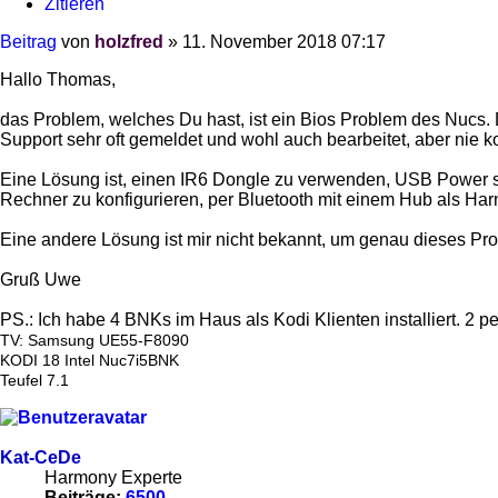
Zitieren
Beitrag
von
holzfred
»
11. November 2018 07:17
Hallo Thomas,
das Problem, welches Du hast, ist ein Bios Problem des Nucs. 
Support sehr oft gemeldet und wohl auch bearbeitet, aber nie ko
Eine Lösung ist, einen IR6 Dongle zu verwenden, USB Power so
Rechner zu konfigurieren, per Bluetooth mit einem Hub als H
Eine andere Lösung ist mir nicht bekannt, um genau dieses Pr
Gruß Uwe
PS.: Ich habe 4 BNKs im Haus als Kodi Klienten installiert. 2 p
TV: Samsung UE55-F8090
KODI 18 Intel Nuc7i5BNK
Teufel 7.1
Kat-CeDe
Harmony Experte
Beiträge:
6500