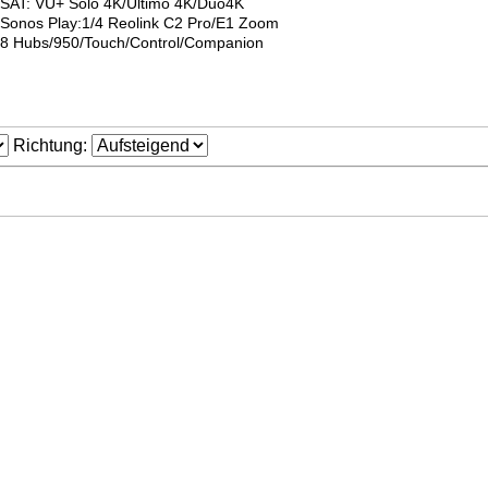
SAT: VU+ Solo 4K/Ultimo 4K/Duo4K
Sonos Play:1/4 Reolink C2 Pro/E1 Zoom
8 Hubs/950/Touch/Control/Companion
Richtung: