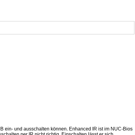
B ein- und ausschalten können. Enhanced IR ist im NUC-Bios
halten per IR nicht richtig. Einschalten lässt er sich