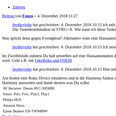
Zitieren
Beitrag
von
Fonzo
»
4. Dezember 2018 11:27
brotherjohn
hat geschrieben:
4. Dezember 2018 10:15
ich möc
Die Tastenkombination ist STRG+X. Wie kann ich diese Tast
Was spricht denn gegen Eventghost? Alternative wäre eine Hausauto
brotherjohn
hat geschrieben:
4. Dezember 2018 10:15
Ich steu
Im Zweifelsfalls müstest Du halt umstellen auf eine Hausautomation d
wird. Geht z.B. mit
FakeRoku und FHEM
brotherjohn
hat geschrieben:
4. Dezember 2018 10:15
Hier neh
Am besten eine Roku Device emulieren und in die Harmony Aktion ei
Harmony auswerten und damit steuern was Du willst.
AV Reciever: Denon AVC-X8500H
Sonos: Port, Five, Play3, Play1
Philips HUE
Amazon Alexa
Epson Beamer EH-TW9400W