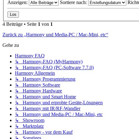
Anzeigen:
Sortiere nach:
Richt
4 Beiträge • Seite
1
von
1
Zurück zu „Harmony und Media-PC / Mac-Mini, etc“
Gehe zu
Harmony FAQ
↳ Harmony-FAQ (MyHarmony)
↳ Harmony-FAQ (PC-Software 7.7.0)
Harmony Allgemein
↳ Harmony Programmierung
↳ Harmony Software
↳ Harmony Hardware
↳ Harmony und Smart Home
↳ Harmony und erprobte Geräte-Lösungen
↳ Harmony mit IR/RF-Wandler
↳ Harmony und Media-PC / Mac-Mini, etc
↳ Showroom
↳ Marktplatz
↳ Harmony - vor dem Kauf
↳ Sonstiges