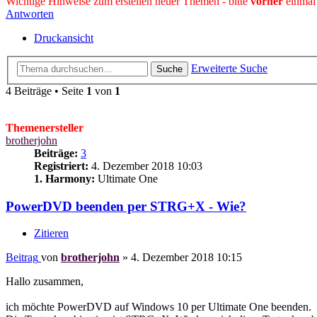
Wichtige Hinweise zum erstellen neuer Themen - bitte
vorher
einmal
Antworten
Druckansicht
Erweiterte Suche
Suche
4 Beiträge • Seite
1
von
1
Themenersteller
brotherjohn
Beiträge:
3
Registriert:
4. Dezember 2018 10:03
1. Harmony:
Ultimate One
PowerDVD beenden per STRG+X - Wie?
Zitieren
Beitrag
von
brotherjohn
»
4. Dezember 2018 10:15
Hallo zusammen,
ich möchte PowerDVD auf Windows 10 per Ultimate One beenden.