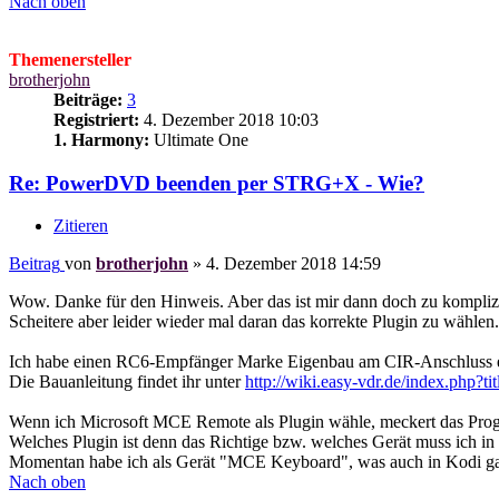
Nach oben
Themenersteller
brotherjohn
Beiträge:
3
Registriert:
4. Dezember 2018 10:03
1. Harmony:
Ultimate One
Re: PowerDVD beenden per STRG+X - Wie?
Zitieren
Beitrag
von
brotherjohn
»
4. Dezember 2018 14:59
Wow. Danke für den Hinweis. Aber das ist mir dann doch zu komplizie
Scheitere aber leider wieder mal daran das korrekte Plugin zu wählen.
Ich habe einen RC6-Empfänger Marke Eigenbau am CIR-Anschluss e
Die Bauanleitung findet ihr unter
http://wiki.easy-vdr.de/index.php?t
Wenn ich Microsoft MCE Remote als Plugin wähle, meckert das Prog
Welches Plugin ist denn das Richtige bzw. welches Gerät muss ich in
Momentan habe ich als Gerät "MCE Keyboard", was auch in Kodi ganz 
Nach oben