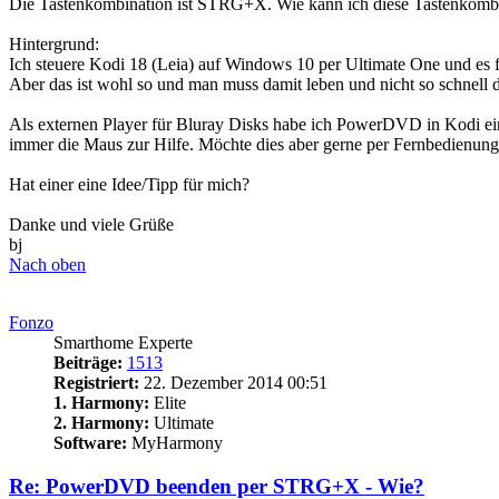
Die Tastenkombination ist STRG+X. Wie kann ich diese Tastenkom
Hintergrund:
Ich steuere Kodi 18 (Leia) auf Windows 10 per Ultimate One und es f
Aber das ist wohl so und man muss damit leben und nicht so schnell d
Als externen Player für Bluray Disks habe ich PowerDVD in Kodi ei
immer die Maus zur Hilfe. Möchte dies aber gerne per Fernbedienung 
Hat einer eine Idee/Tipp für mich?
Danke und viele Grüße
bj
Nach oben
Fonzo
Smarthome Experte
Beiträge:
1513
Registriert:
22. Dezember 2014 00:51
1. Harmony:
Elite
2. Harmony:
Ultimate
Software:
MyHarmony
Re: PowerDVD beenden per STRG+X - Wie?