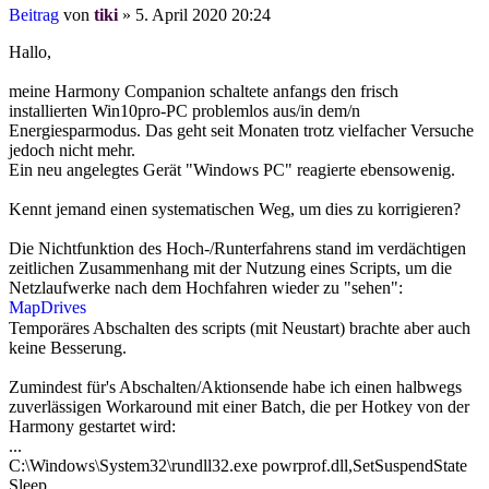
Beitrag
von
tiki
»
5. April 2020 20:24
Hallo,
meine Harmony Companion schaltete anfangs den frisch
installierten Win10pro-PC problemlos aus/in dem/n
Energiesparmodus. Das geht seit Monaten trotz vielfacher Versuche
jedoch nicht mehr.
Ein neu angelegtes Gerät "Windows PC" reagierte ebensowenig.
Kennt jemand einen systematischen Weg, um dies zu korrigieren?
Die Nichtfunktion des Hoch-/Runterfahrens stand im verdächtigen
zeitlichen Zusammenhang mit der Nutzung eines Scripts, um die
Netzlaufwerke nach dem Hochfahren wieder zu "sehen":
MapDrives
Temporäres Abschalten des scripts (mit Neustart) brachte aber auch
keine Besserung.
Zumindest für's Abschalten/Aktionsende habe ich einen halbwegs
zuverlässigen Workaround mit einer Batch, die per Hotkey von der
Harmony gestartet wird:
...
C:\Windows\System32\rundll32.exe powrprof.dll,SetSuspendState
Sleep