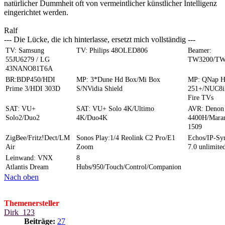
natürlicher Dummheit oft von vermeintlicher künstlicher Intelligenz
eingerichtet werden.
Ralf
--- Die Lücke, die ich hinterlasse, ersetzt mich vollständig ---
TV: Samsung
TV: Philips 48OLED806
Beamer:
55JU6279 / LG
TW3200/TW
43NANO81T6A
BR:BDP450/HDI
MP: 3*Dune Hd Box/Mi Box
MP: QNap 
Prime 3/HDI 303D
S/NVidia Shield
251+/NUC8i
Fire TVs
SAT: VU+
SAT: VU+ Solo 4K/Ultimo
AVR: Denon
Solo2/Duo2
4K/Duo4K
4400H/Mara
1509
ZigBee/Fritz!Dect/LM
Sonos Play:1/4 Reolink C2 Pro/E1
Echos/IP-S
Air
Zoom
7.0 unlimite
Leinwand: VNX
8
Atlantis Dream
Hubs/950/Touch/Control/Companion
Nach oben
Themenersteller
Dirk_123
Beiträge:
27