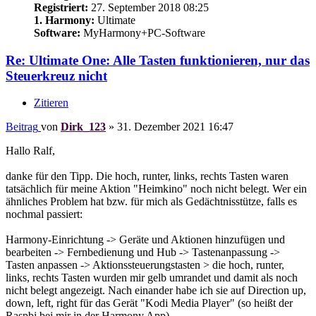
Registriert:
27. September 2018 08:25
1. Harmony:
Ultimate
Software:
MyHarmony+PC-Software
Re: Ultimate One: Alle Tasten funktionieren, nur das
Steuerkreuz nicht
Zitieren
Beitrag
von
Dirk_123
»
31. Dezember 2021 16:47
Hallo Ralf,
danke für den Tipp. Die hoch, runter, links, rechts Tasten waren
tatsächlich für meine Aktion "Heimkino" noch nicht belegt. Wer ein
ähnliches Problem hat bzw. für mich als Gedächtnisstütze, falls es
nochmal passiert:
Harmony-Einrichtung -> Geräte und Aktionen hinzufügen und
bearbeiten -> Fernbedienung und Hub -> Tastenanpassung ->
Tasten anpassen -> Aktionssteuerungstasten > die hoch, runter,
links, rechts Tasten wurden mir gelb umrandet und damit als noch
nicht belegt angezeigt. Nach einander habe ich sie auf Direction up,
down, left, right für das Gerät "Kodi Media Player" (so heißt der
Raspbi bei mir in der Harmony App).