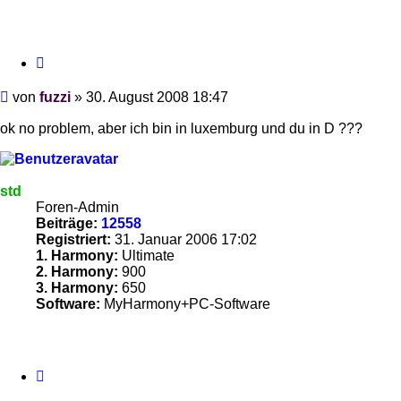
Zitieren
Beitrag
von
fuzzi
»
30. August 2008 18:47
ok no problem, aber ich bin in luxemburg und du in D ???
std
Foren-Admin
Beiträge:
12558
Registriert:
31. Januar 2006 17:02
1. Harmony:
Ultimate
2. Harmony:
900
3. Harmony:
650
Software:
MyHarmony+PC-Software
Zitieren