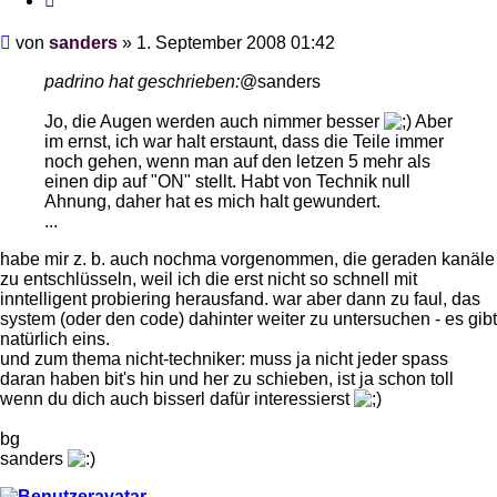
Beitrag
von
sanders
»
1. September 2008 01:42
padrino hat geschrieben:
@sanders
Jo, die Augen werden auch nimmer besser
Aber
im ernst, ich war halt erstaunt, dass die Teile immer
noch gehen, wenn man auf den letzen 5 mehr als
einen dip auf "ON" stellt. Habt von Technik null
Ahnung, daher hat es mich halt gewundert.
...
habe mir z. b. auch nochma vorgenommen, die geraden kanäle
zu entschlüsseln, weil ich die erst nicht so schnell mit
inntelligent probiering herausfand. war aber dann zu faul, das
system (oder den code) dahinter weiter zu untersuchen - es gibt
natürlich eins.
und zum thema nicht-techniker: muss ja nicht jeder spass
daran haben bit's hin und her zu schieben, ist ja schon toll
wenn du dich auch bisserl dafür interessierst
bg
sanders