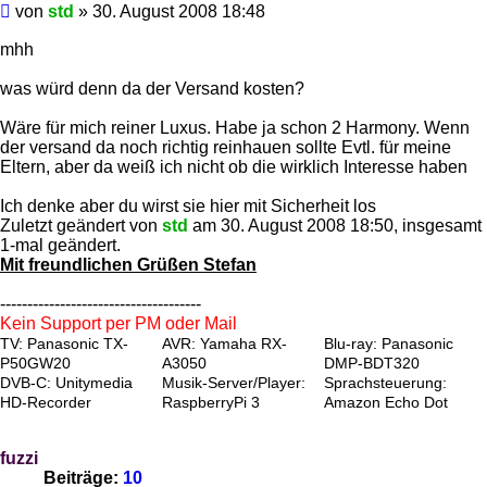
Beitrag
von
std
»
30. August 2008 18:48
mhh
was würd denn da der Versand kosten?
Wäre für mich reiner Luxus. Habe ja schon 2 Harmony. Wenn
der versand da noch richtig reinhauen sollte Evtl. für meine
Eltern, aber da weiß ich nicht ob die wirklich Interesse haben
Ich denke aber du wirst sie hier mit Sicherheit los
Zuletzt geändert von
std
am 30. August 2008 18:50, insgesamt
1-mal geändert.
Mit freundlichen Grüßen Stefan
-------------------------------------
Kein Support per PM oder Mail
TV: Panasonic TX-
AVR: Yamaha RX-
Blu-ray: Panasonic
P50GW20
A3050
DMP-BDT320
DVB-C: Unitymedia
Musik-Server/Player:
Sprachsteuerung:
HD-Recorder
RaspberryPi 3
Amazon Echo Dot
fuzzi
Beiträge:
10