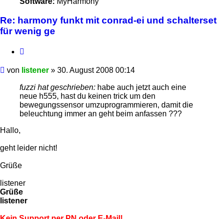
Software:
MyHarmony
Re: harmony funkt mit conrad-ei und schalterset
für wenig ge
Zitieren
Beitrag
von
listener
»
30. August 2008 00:14
fuzzi hat geschrieben:
habe auch jetzt auch eine
neue h555, hast du keinen trick um den
bewegungssensor umzuprogrammieren, damit die
beleuchtung immer an geht beim anfassen ???
Hallo,
geht leider nicht!
Grüße
listener
Grüße
listener
Kein Support per PN oder E-Mail!