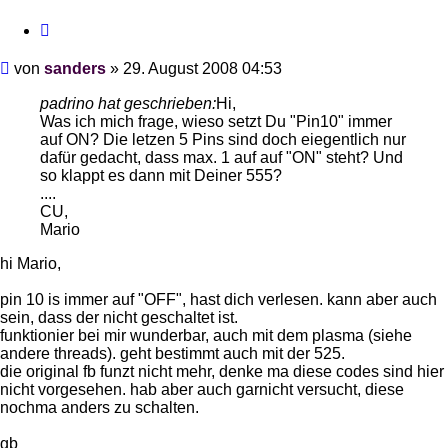
Zitieren
Beitrag
von
sanders
»
29. August 2008 04:53
padrino hat geschrieben:
Hi,
Was ich mich frage, wieso setzt Du "Pin10" immer
auf ON? Die letzen 5 Pins sind doch eiegentlich nur
dafür gedacht, dass max. 1 auf auf "ON" steht? Und
so klappt es dann mit Deiner 555?
....
CU,
Mario
hi Mario,
pin 10 is immer auf "OFF", hast dich verlesen. kann aber auch
sein, dass der nicht geschaltet ist.
funktionier bei mir wunderbar, auch mit dem plasma (siehe
andere threads). geht bestimmt auch mit der 525.
die original fb funzt nicht mehr, denke ma diese codes sind hier
nicht vorgesehen. hab aber auch garnicht versucht, diese
nochma anders zu schalten.
gb