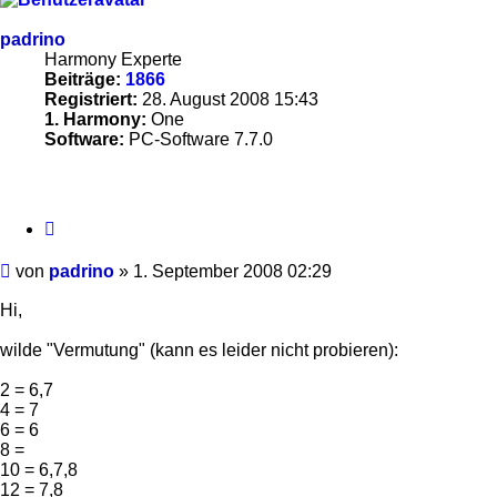
padrino
Harmony Experte
Beiträge:
1866
Registriert:
28. August 2008 15:43
1. Harmony:
One
Software:
PC-Software 7.7.0
Zitieren
Beitrag
von
padrino
»
1. September 2008 02:29
Hi,
wilde "Vermutung" (kann es leider nicht probieren):
2 = 6,7
4 = 7
6 = 6
8 =
10 = 6,7,8
12 = 7,8