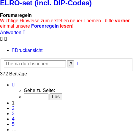
ELRO-set (incl. DIP-Codes)
Forumsregeln
Wichtige Hinweise zum erstellen neuer Themen - bitte
vorher
einmal unsere
Forenregeln
lesen!
Antworten
Druckansicht
Erweiterte
Suche
Suche
372 Beiträge
Seite
1
Gehe zu Seite:
von
25
1
2
3
4
5
…