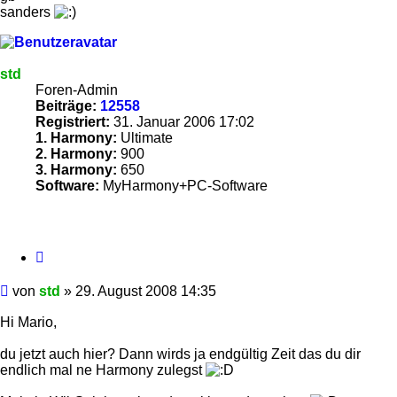
sanders
std
Foren-Admin
Beiträge:
12558
Registriert:
31. Januar 2006 17:02
1. Harmony:
Ultimate
2. Harmony:
900
3. Harmony:
650
Software:
MyHarmony+PC-Software
Zitieren
Beitrag
von
std
»
29. August 2008 14:35
Hi Mario,
du jetzt auch hier? Dann wirds ja endgültig Zeit das du dir
endlich mal ne Harmony zulegst