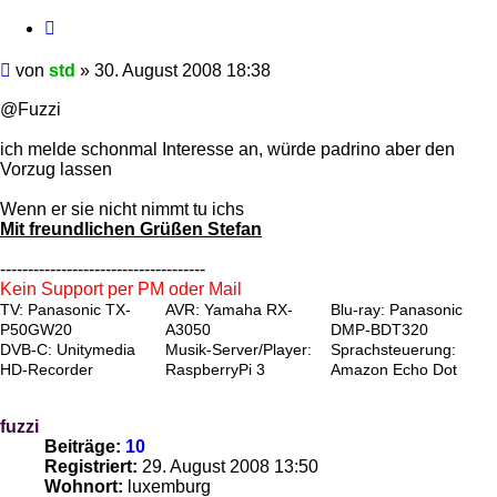
Zitieren
Beitrag
von
std
»
30. August 2008 18:38
@Fuzzi
ich melde schonmal Interesse an, würde padrino aber den
Vorzug lassen
Wenn er sie nicht nimmt tu ichs
Mit freundlichen Grüßen Stefan
-------------------------------------
Kein Support per PM oder Mail
TV: Panasonic TX-
AVR: Yamaha RX-
Blu-ray: Panasonic
P50GW20
A3050
DMP-BDT320
DVB-C: Unitymedia
Musik-Server/Player:
Sprachsteuerung:
HD-Recorder
RaspberryPi 3
Amazon Echo Dot
fuzzi
Beiträge:
10
Registriert:
29. August 2008 13:50
Wohnort:
luxemburg