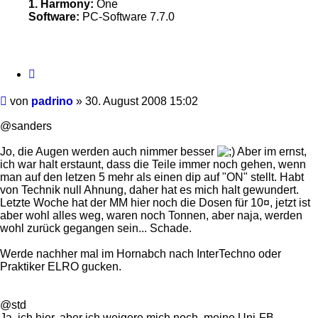
1. Harmony:
One
Software:
PC-Software 7.7.0
Zitieren
Beitrag
von
padrino
»
30. August 2008 15:02
@sanders
Jo, die Augen werden auch nimmer besser
Aber im ernst,
ich war halt erstaunt, dass die Teile immer noch gehen, wenn
man auf den letzen 5 mehr als einen dip auf "ON" stellt. Habt
von Technik null Ahnung, daher hat es mich halt gewundert.
Letzte Woche hat der MM hier noch die Dosen für 10¤, jetzt ist
aber wohl alles weg, waren noch Tonnen, aber naja, werden
wohl zurück gegangen sein... Schade.
Werde nachher mal im Hornabch nach InterTechno oder
Praktiker ELRO gucken.
@std
Ja, ich hier, aber ich weigere mich noch, meine Uni-FB