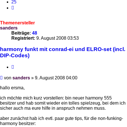
25
Nächste
Themenersteller
sanders
Beiträge:
48
Registriert:
9. August 2008 03:53
harmony funkt mit conrad-ei und ELRO-set (incl.
DIP-Codes)
Zitieren
Beitrag
von
sanders
»
9. August 2008 04:00
hallo ersma,
ich möchte mich kurz vorstellen: bin neuer harmony 555
besitzer und hab somit wieder ein tolles spielzeug, bei dem ich
sicher auch ma eure hilfe in anspruch nehmen muss.
aber zunächst hab ich evtl. paar gute tips, für die non-funking-
harmony besitzer: