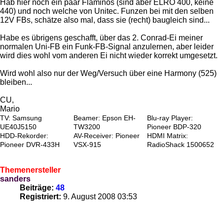
Hab hier noch ein paar Flaminos (sind aber ELRO 400, keine
440) und noch welche von Unitec. Funzen bei mit den selben
12V FBs, schätze also mal, dass sie (recht) baugleich sind...
Habe es übrigens geschafft, über das 2. Conrad-Ei meiner
normalen Uni-FB ein Funk-FB-Signal anzulernen, aber leider
wird dies wohl vom anderen Ei nicht wieder korrekt umgesetzt.
Wird wohl also nur der Weg/Versuch über eine Harmony (525)
bleiben...
CU,
Mario
TV: Samsung
Beamer: Epson EH-
Blu-ray Player:
UE40J5150
TW3200
Pioneer BDP-320
HDD-Rekorder:
AV-Receiver: Pioneer
HDMI Matrix:
Pioneer DVR-433H
VSX-915
RadioShack 1500652
Themenersteller
sanders
Beiträge:
48
Registriert:
9. August 2008 03:53