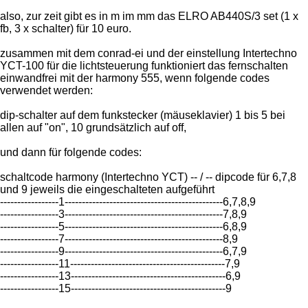
also, zur zeit gibt es in m im mm das ELRO AB440S/3 set (1 x
fb, 3 x schalter) für 10 euro.
zusammen mit dem conrad-ei und der einstellung Intertechno
YCT-100 für die lichtsteuerung funktioniert das fernschalten
einwandfrei mit der harmony 555, wenn folgende codes
verwendet werden:
dip-schalter auf dem funkstecker (mäuseklavier) 1 bis 5 bei
allen auf "on", 10 grundsätzlich auf off,
und dann für folgende codes:
schaltcode harmony (Intertechno YCT) -- / -- dipcode für 6,7,8
und 9 jeweils die eingeschalteten aufgeführt
-----------------1----------------------------------------------6,7,8,9
-----------------3----------------------------------------------7,8,9
-----------------5----------------------------------------------6,8,9
-----------------7----------------------------------------------8,9
-----------------9----------------------------------------------6,7,9
-----------------11---------------------------------------------7,9
-----------------13---------------------------------------------6,9
-----------------15---------------------------------------------9