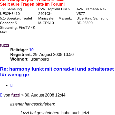
Stellt eure Fragen bitte im Forum!
TV: Samsung
PVR: Topfield CRP-
AVR: Yamaha RX-
UE32H6410
2401CI+
V577
5.1-Speaker: Teufel
Minisystem: Marantz
Blue Ray: Samsung
Concept S
M-CR610
BD-J6300
Streaming: FireTV 4K
Max
fuzzi
Beiträge:
10
Registriert:
29. August 2008 13:50
Wohnort:
luxemburg
Re: harmony funkt mit conrad-ei und schalterset
für wenig ge
Zitieren
Beitrag
von
fuzzi
»
30. August 2008 12:44
listener hat geschrieben:
fuzzi hat geschrieben:
habe auch jetzt