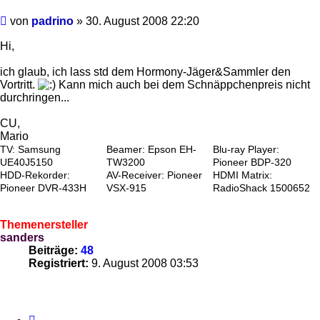
Beitrag
von
padrino
»
30. August 2008 22:20
Hi,
ich glaub, ich lass std dem Hormony-Jäger&Sammler den
Vortritt.
Kann mich auch bei dem Schnäppchenpreis nicht
durchringen...
CU,
Mario
TV: Samsung
Beamer: Epson EH-
Blu-ray Player:
UE40J5150
TW3200
Pioneer BDP-320
HDD-Rekorder:
AV-Receiver: Pioneer
HDMI Matrix:
Pioneer DVR-433H
VSX-915
RadioShack 1500652
Themenersteller
sanders
Beiträge:
48
Registriert:
9. August 2008 03:53
Zitieren