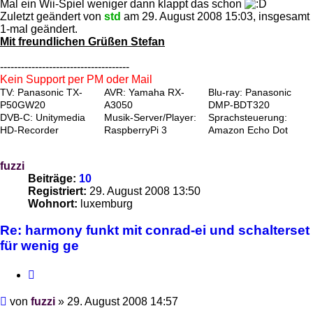
Mal ein Wii-Spiel weniger dann klappt das schon
Zuletzt geändert von
std
am 29. August 2008 15:03, insgesamt
1-mal geändert.
Mit freundlichen Grüßen Stefan
-------------------------------------
Kein Support per PM oder Mail
TV: Panasonic TX-
AVR: Yamaha RX-
Blu-ray: Panasonic
P50GW20
A3050
DMP-BDT320
DVB-C: Unitymedia
Musik-Server/Player:
Sprachsteuerung:
HD-Recorder
RaspberryPi 3
Amazon Echo Dot
fuzzi
Beiträge:
10
Registriert:
29. August 2008 13:50
Wohnort:
luxemburg
Re: harmony funkt mit conrad-ei und schalterset
für wenig ge
Zitieren
Beitrag
von
fuzzi
»
29. August 2008 14:57