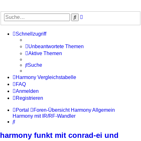
Erweiterte
Suche
Suche
Schnellzugriff
Unbeantwortete Themen
Aktive Themen
Suche
Harmony Vergleichstabelle
FAQ
Anmelden
Registrieren
Portal
Foren-Übersicht
Harmony Allgemein
Harmony mit IR/RF-Wandler
Suche
harmony funkt mit conrad-ei und