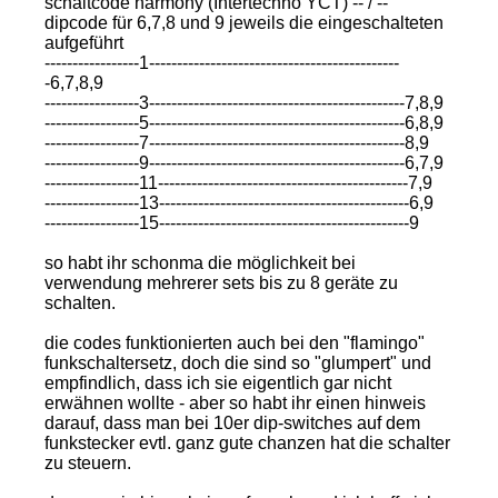
schaltcode harmony (Intertechno YCT) -- / --
dipcode für 6,7,8 und 9 jeweils die eingeschalteten
aufgeführt
-----------------1---------------------------------------------
-6,7,8,9
-----------------3----------------------------------------------7,8,9
-----------------5----------------------------------------------6,8,9
-----------------7----------------------------------------------8,9
-----------------9----------------------------------------------6,7,9
-----------------11---------------------------------------------7,9
-----------------13---------------------------------------------6,9
-----------------15---------------------------------------------9
so habt ihr schonma die möglichkeit bei
verwendung mehrerer sets bis zu 8 geräte zu
schalten.
die codes funktionierten auch bei den "flamingo"
funkschaltersetz, doch die sind so "glumpert" und
empfindlich, dass ich sie eigentlich gar nicht
erwähnen wollte - aber so habt ihr einen hinweis
darauf, dass man bei 10er dip-switches auf dem
funkstecker evtl. ganz gute chanzen hat die schalter
zu steuern.