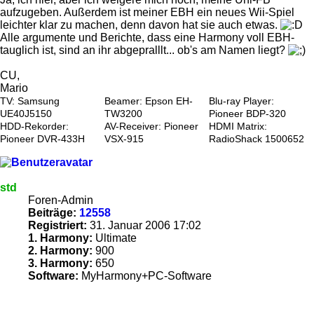
aufzugeben. Außerdem ist meiner EBH ein neues Wii-Spiel
leichter klar zu machen, denn davon hat sie auch etwas.
Alle argumente und Berichte, dass eine Harmony voll EBH-
tauglich ist, sind an ihr abgepralllt... ob's am Namen liegt?
CU,
Mario
TV: Samsung
Beamer: Epson EH-
Blu-ray Player:
UE40J5150
TW3200
Pioneer BDP-320
HDD-Rekorder:
AV-Receiver: Pioneer
HDMI Matrix:
Pioneer DVR-433H
VSX-915
RadioShack 1500652
std
Foren-Admin
Beiträge:
12558
Registriert:
31. Januar 2006 17:02
1. Harmony:
Ultimate
2. Harmony:
900
3. Harmony:
650
Software:
MyHarmony+PC-Software