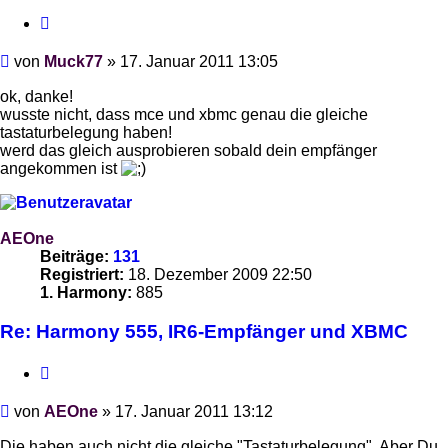
Zitieren
Beitrag
von
Muck77
»
17. Januar 2011 13:05
ok, danke!
wusste nicht, dass mce und xbmc genau die gleiche
tastaturbelegung haben!
werd das gleich ausprobieren sobald dein empfänger
angekommen ist
AEOne
Beiträge:
131
Registriert:
18. Dezember 2009 22:50
1. Harmony:
885
Re: Harmony 555, IR6-Empfänger und XBMC
Zitieren
Beitrag
von
AEOne
»
17. Januar 2011 13:12
Die haben auch nicht die gleiche "Tastaturbelegung". Aber Du