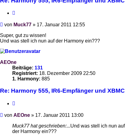
Re: Harmony 555, IR6-Empfänger und XBMC
Zitieren
Beitrag
von
Muck77
»
17. Januar 2011 12:55
Super, gut zu wissen!
Und was stell ich nun auf der Harmony ein???
AEOne
Beiträge:
131
Registriert:
18. Dezember 2009 22:50
1. Harmony:
885
Re: Harmony 555, IR6-Empfänger und XBMC
Zitieren
Beitrag
von
AEOne
»
17. Januar 2011 13:00
Muck77 hat geschrieben:
...Und was stell ich nun auf
der Harmony ein???