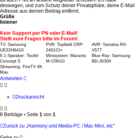
deswegen, und zum Schutz deiner Privatsphäre, deine E-Mail
Adresse aus deinen Beitrag entfernt.
Grüße
listener
Kein Support per PN oder E-Mail!
Stellt eure Fragen bitte im Forum!
TV: Samsung
PVR: Topfield CRP-
AVR: Yamaha RX-
UE32H6410
2401CI+
V577
5.1-Speaker: Teufel
Minisystem: Marantz
Blue Ray: Samsung
Concept S
M-CR610
BD-J6300
Streaming: FireTV 4K
Max
Antworten
Druckansicht
8 Beiträge • Seite
1
von
1
Zurück zu „Harmony und Media-PC / Mac-Mini, etc“
Gehe zu