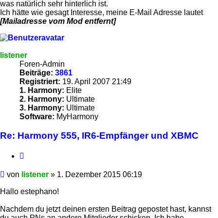
was natürlich sehr hinterlich ist.
Ich hätte wie gesagt Interesse, meine E-Mail Adresse lautet
[Mailadresse vom Mod entfernt]
listener
Foren-Admin
Beiträge:
3861
Registriert:
19. April 2007 21:49
1. Harmony:
Elite
2. Harmony:
Ultimate
3. Harmony:
Ultimate
Software:
MyHarmony
Re: Harmony 555, IR6-Empfänger und XBMC
Zitieren
Beitrag
von
listener
»
1. Dezember 2015 06:19
Hallo estephano!
Nachdem du jetzt deinen ersten Beitrag gepostet hast, kannst
du auch PNs an andere Mitglieder schicken. Ich habe