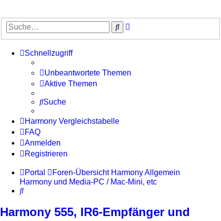
Erweiterte
Suche
Suche
Schnellzugriff
Unbeantwortete Themen
Aktive Themen
Suche
Harmony Vergleichstabelle
FAQ
Anmelden
Registrieren
Portal
Foren-Übersicht
Harmony Allgemein
Harmony und Media-PC / Mac-Mini, etc
Suche
Harmony 555, IR6-Empfänger und