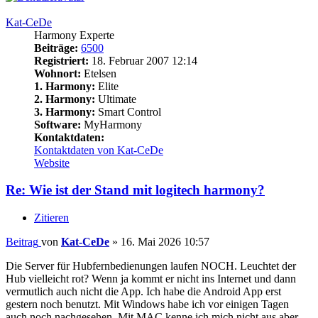
Kat-CeDe
Harmony Experte
Beiträge:
6500
Registriert:
18. Februar 2007 12:14
Wohnort:
Etelsen
1. Harmony:
Elite
2. Harmony:
Ultimate
3. Harmony:
Smart Control
Software:
MyHarmony
Kontaktdaten:
Kontaktdaten von Kat-CeDe
Website
Re: Wie ist der Stand mit logitech harmony?
Zitieren
Beitrag
von
Kat-CeDe
»
16. Mai 2026 10:57
Die Server für Hubfernbedienungen laufen NOCH. Leuchtet der
Hub vielleicht rot? Wenn ja kommt er nicht ins Internet und dann
vermutlich auch nicht die App. Ich habe die Android App erst
gestern noch benutzt. Mit Windows habe ich vor einigen Tagen
auch noch nachgesehen. Mit MAC kenne ich mich nicht aus aber