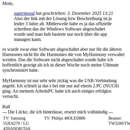
Moin,
supermood
hat geschrieben:
3. Dezember 2025 13:21
Also der link mit der Lösung bzw Beschreibung ist ja
leider 3 Jahre alt. Mittlerweile habe es ja das offizielle
schreiben das die Windows Software abgeschaltet
wurde und man hub basierte nur noch über die app
managen kann.
es wurde zwar eine Software abgeschaltet aber nur für die älteren
Harmonies nicht für die Harmonies die von MyHarmony verwaltet
werden. Das die Software nicht abgeschaltet wurde habe ich
hoffentlich gezeigt als ich in dieser Woche noch meine Ultimate
synchronisiert hatte.
MyHarmony ist nur sehr sehr zickig was die USB-Verbindung
angeht. Ich schrieb ja das s bei mir nur auf einem 2.PC (NUC8)
ging. An meinem ArbeitsPC hatte ich auch einiges erfolglos
versucht.
Ralf
--- Die Lücke, die ich hinterlasse, ersetzt mich vollständig ---
TV: Samsung
TV: Philips 48OLED806
Beamer:
55JU6279 / LG
TW3200/TW
43NANO81T6A