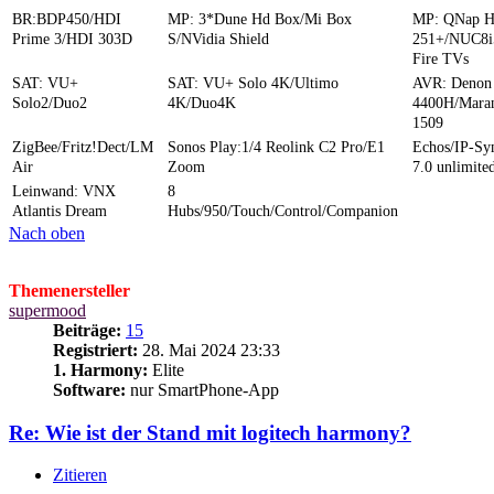
BR:BDP450/HDI
MP: 3*Dune Hd Box/Mi Box
MP: QNap 
Prime 3/HDI 303D
S/NVidia Shield
251+/NUC8i
Fire TVs
SAT: VU+
SAT: VU+ Solo 4K/Ultimo
AVR: Denon
Solo2/Duo2
4K/Duo4K
4400H/Mara
1509
ZigBee/Fritz!Dect/LM
Sonos Play:1/4 Reolink C2 Pro/E1
Echos/IP-S
Air
Zoom
7.0 unlimite
Leinwand: VNX
8
Atlantis Dream
Hubs/950/Touch/Control/Companion
Nach oben
Themenersteller
supermood
Beiträge:
15
Registriert:
28. Mai 2024 23:33
1. Harmony:
Elite
Software:
nur SmartPhone-App
Re: Wie ist der Stand mit logitech harmony?
Zitieren