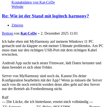
Kontaktdaten von Kat-CeDe
Website
Re: Wie ist der Stand mit logitech harmony?
Zitieren
Beitrag
von
Kat-CeDe
»
2. Dezember 2025 11:01
Ich habe eben mit MyHarmony auf meinem Windows 11 PC
gemacht und da klappte es mit meiner Ultimate problemlos. Am PC
muss man nur den richtigen USB-Port mit dem richtigen Kabel
erwischen.
Android App sucht nach neuer Firmware, lädt Daten herunter und
dann beendet es sich ohne Fehler.
Server von MyHarmony sind noch da. Kannst Du deine
Konfiguration bearbeiten mit der App? Wenn ja müssen die Server
auch von dir noch erreicht werden denn alles geht auf den Server
nur der Betrieb als Fernbedienung nicht.
Ralf
--- Die Lücke, die ich hinterlasse, ersetzt mich vollständig ---
TV: Samsung
TV: Philips 48OLED806
Beamer: