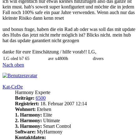
ich will eigentlich nur etwas kleines hinzufügen also das ganze ist
kein must. hab's soweit super konfiguriert und möchte die in jedem
Fall noch 100% safe ein paar Jahre verwenden. Wenn auch nur das
kleinste Risiko dann kenn reset
und bonus frage, haben die ein Rad ab oder was soll das mit update
des Hubs das jetzt nicht mehr möglich ist? Blicks nicht. mein hub
hat das update garantiert nicht gezogen
danke für eure Einschätzung / hilfe vorab!! LG,
LG oled b7 65
avr x4800h
divers
Nach oben
Kat-CeDe
Harmony Experte
Beiträge:
6500
Registriert:
18. Februar 2007 12:14
Wohnort:
Etelsen
1. Harmony:
Elite
2. Harmony:
Ultimate
3. Harmony:
Smart Control
Software:
MyHarmony
Kontaktdaten: