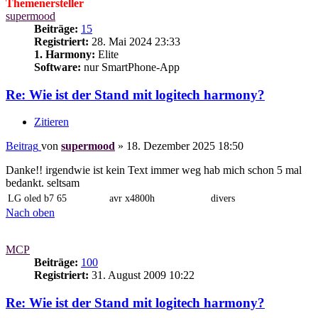
Themenersteller
supermood
Beiträge:
15
Registriert:
28. Mai 2024 23:33
1. Harmony:
Elite
Software:
nur SmartPhone-App
Re: Wie ist der Stand mit logitech harmony?
Zitieren
Beitrag
von
supermood
»
18. Dezember 2025 18:50
Danke!! irgendwie ist kein Text immer weg hab mich schon 5 mal
bedankt. seltsam
LG oled b7 65
avr x4800h
divers
Nach oben
MCP
Beiträge:
100
Registriert:
31. August 2009 10:22
Re: Wie ist der Stand mit logitech harmony?