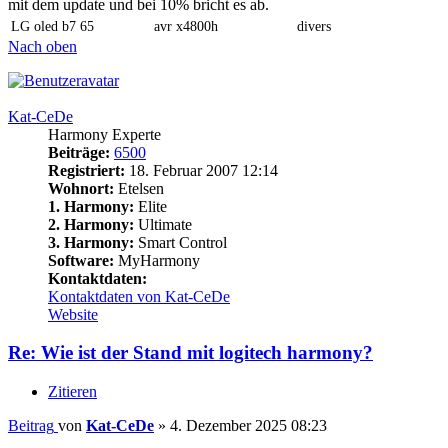
mit dem update und bei 10% bricht es ab.
LG oled b7 65
avr x4800h
divers
Nach oben
Kat-CeDe
Harmony Experte
Beiträge:
6500
Registriert:
18. Februar 2007 12:14
Wohnort:
Etelsen
1. Harmony:
Elite
2. Harmony:
Ultimate
3. Harmony:
Smart Control
Software:
MyHarmony
Kontaktdaten:
Kontaktdaten von Kat-CeDe
Website
Re: Wie ist der Stand mit logitech harmony?
Zitieren
Beitrag
von
Kat-CeDe
»
4. Dezember 2025 08:23