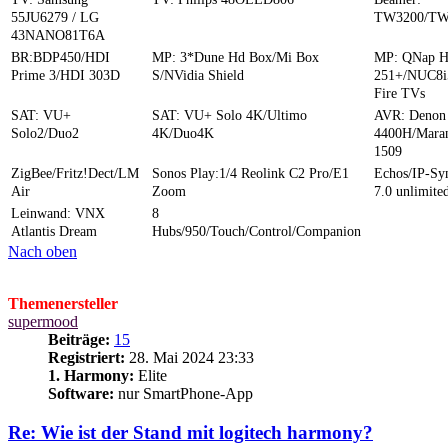
55JU6279 / LG
TW3200/TW
43NANO81T6A
BR:BDP450/HDI
MP: 3*Dune Hd Box/Mi Box
MP: QNap 
Prime 3/HDI 303D
S/NVidia Shield
251+/NUC8i
Fire TVs
SAT: VU+
SAT: VU+ Solo 4K/Ultimo
AVR: Denon
Solo2/Duo2
4K/Duo4K
4400H/Mara
1509
ZigBee/Fritz!Dect/LM
Sonos Play:1/4 Reolink C2 Pro/E1
Echos/IP-S
Air
Zoom
7.0 unlimite
Leinwand: VNX
8
Atlantis Dream
Hubs/950/Touch/Control/Companion
Nach oben
Themenersteller
supermood
Beiträge:
15
Registriert:
28. Mai 2024 23:33
1. Harmony:
Elite
Software:
nur SmartPhone-App
Re: Wie ist der Stand mit logitech harmony?