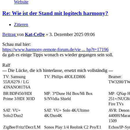
Website
Re: Wie ist der Stand mit logitech harmony?
Zitieren
Beitrag
von
Kat-CeDe
»
3. Dezember 2025 09:06
Schau mal hier:
https://www.harmony-remote-forum.de/vie ... hp?t=17196
da gab es einige Tipps wonach es wieder gegangen sein soll.
Ralf
--- Die Lücke, die ich hinterlasse, ersetzt mich vollständig ---
TV: Samsung
TV: Philips 48OLED806
Beamer:
55JU6279 / LG
TW3200/TW
43NANO81T6A
BR:BDP450/HDI
MP: 3*Dune Hd Box/Mi Box
MP: QNap 
Prime 3/HDI 303D
S/NVidia Shield
251+/NUC8i
Fire TVs
SAT: VU+
SAT: VU+ Solo 4K/Ultimo
AVR: Denon
Solo2/Duo2
4K/Duo4K
4400H/Mara
1509
ZigBee/Fritz!Dect/LM
Sonos Play:1/4 Reolink C2 Pro/E1
Echos/IP-S