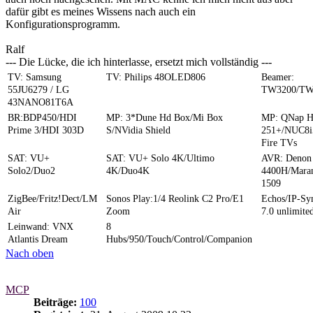
dafür gibt es meines Wissens nach auch ein
Konfigurationsprogramm.
Ralf
--- Die Lücke, die ich hinterlasse, ersetzt mich vollständig ---
TV: Samsung
TV: Philips 48OLED806
Beamer:
55JU6279 / LG
TW3200/TW
43NANO81T6A
BR:BDP450/HDI
MP: 3*Dune Hd Box/Mi Box
MP: QNap 
Prime 3/HDI 303D
S/NVidia Shield
251+/NUC8i
Fire TVs
SAT: VU+
SAT: VU+ Solo 4K/Ultimo
AVR: Denon
Solo2/Duo2
4K/Duo4K
4400H/Mara
1509
ZigBee/Fritz!Dect/LM
Sonos Play:1/4 Reolink C2 Pro/E1
Echos/IP-S
Air
Zoom
7.0 unlimite
Leinwand: VNX
8
Atlantis Dream
Hubs/950/Touch/Control/Companion
Nach oben
MCP
Beiträge:
100