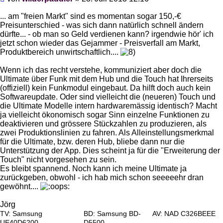
... am "freien Markt" sind es momentan sogar 150,-€
Preisunterschied - was sich dann natürlich schnell ändern
dürfte... - ob man so Geld verdienen kann? irgendwie hör' ich
jetzt schon wieder das Gejammer - Preisverfall am Markt,
Produktbereich unwirtschaftlich....
Wenn ich das recht verstehe, kommuniziert aber doch die
Ultimate über Funk mit dem Hub und die Touch hat Ihrerseits
(offiziell) kein Funkmodul eingebaut. Da hilft doch auch kein
Softwareupdate. Oder sind vielleicht die (neueren) Touch und
die Ultimate Modelle intern hardwaremässig identisch? Macht
ja vielleicht ökonomisch sogar Sinn einzelne Funktionen zu
deaktivieren und grössere Stückzahlen zu produzieren, als
zwei Produktionslinien zu fahren. Als Alleinstellungsmerkmal
für die Ultimate, bzw. deren Hub, bliebe dann nur die
Unterstützung der App. Dies scheint ja für die "Erweiterung der
Touch" nicht vorgesehen zu sein.
Es bleibt spannend. Noch kann ich meine Ultimate ja
zurückgeben, obwohl - ich hab mich schon seeeeehr dran
gewöhnt....
Jörg
TV: Samsung
BD: Samsung BD-
AV: NAD C326BEEE
UE40D6200
D5500