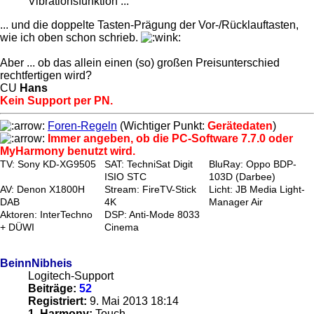
Vibrationsfunktion ...
... und die doppelte Tasten-Prägung der Vor-/Rücklauftasten,
wie ich oben schon schrieb.
Aber ... ob das allein einen (so) großen Preisunterschied
rechtfertigen wird?
CU
Hans
Kein Support per PN.
Foren-Regeln
(Wichtiger Punkt:
Gerätedaten
)
Immer angeben, ob die PC-Software 7.7.0 oder
MyHarmony benutzt wird.
TV: Sony KD-XG9505
SAT: TechniSat Digit
BluRay: Oppo BDP-
ISIO STC
103D (Darbee)
AV: Denon X1800H
Stream: FireTV-Stick
Licht: JB Media Light-
DAB
4K
Manager Air
Aktoren: InterTechno
DSP: Anti-Mode 8033
+ DÜWI
Cinema
BeinnNibheis
Logitech-Support
Beiträge:
52
Registriert:
9. Mai 2013 18:14
1. Harmony:
Touch