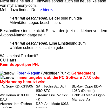
Nicht nur eine neue Firmware sonder auch ein neues Release
von myharmony-com.
Mehr dazu findest Du
--> hier <--
Peter hat geschrieben:
Leider sind nun die
Aktivitäten Logos beschnitten.
Beschnitten sind die nicht. Sie werden jetzt nur kleiner vor dem
Aktions-Namen dargestellt.
Peter hat geschrieben:
Eine Einstellung zum
wählen scheint es nicht zu geben.
Was meinst Du damit?
CU
Hans
Kein Support per PN.
Foren-Regeln
(Wichtiger Punkt:
Gerätedaten
)
Immer angeben, ob die PC-Software 7.7.0 oder
MyHarmony benutzt wird.
TV: Sony KD-XG9505
SAT: TechniSat Digit
BluRay: Oppo BDP-
ISIO STC
103D (Darbee)
AV: Denon X1800H
Stream: FireTV-Stick
Licht: JB Media Light-
DAB
4K
Manager Air
Aktoren: InterTechno
DSP: Anti-Mode 8033