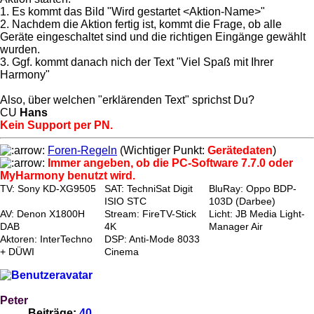
1. Es kommt das Bild "Wird gestartet <Aktion-Name>"
2. Nachdem die Aktion fertig ist, kommt die Frage, ob alle
Geräte eingeschaltet sind und die richtigen Eingänge gewählt
wurden.
3. Ggf. kommt danach nich der Text "Viel Spaß mit Ihrer
Harmony"
Also, über welchen "erklärenden Text" sprichst Du?
CU
Hans
Kein Support per PN.
Foren-Regeln
(Wichtiger Punkt:
Gerätedaten
)
Immer angeben, ob die PC-Software 7.7.0 oder
MyHarmony benutzt wird.
TV: Sony KD-XG9505
SAT: TechniSat Digit
BluRay: Oppo BDP-
ISIO STC
103D (Darbee)
AV: Denon X1800H
Stream: FireTV-Stick
Licht: JB Media Light-
DAB
4K
Manager Air
Aktoren: InterTechno
DSP: Anti-Mode 8033
+ DÜWI
Cinema
Peter
Beiträge:
40