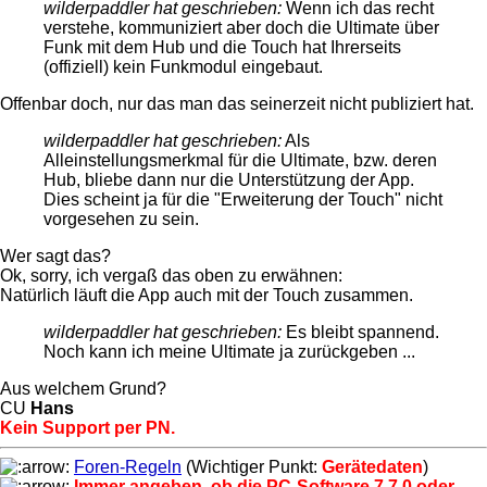
wilderpaddler hat geschrieben:
Wenn ich das recht
verstehe, kommuniziert aber doch die Ultimate über
Funk mit dem Hub und die Touch hat Ihrerseits
(offiziell) kein Funkmodul eingebaut.
Offenbar doch, nur das man das seinerzeit nicht publiziert hat.
wilderpaddler hat geschrieben:
Als
Alleinstellungsmerkmal für die Ultimate, bzw. deren
Hub, bliebe dann nur die Unterstützung der App.
Dies scheint ja für die "Erweiterung der Touch" nicht
vorgesehen zu sein.
Wer sagt das?
Ok, sorry, ich vergaß das oben zu erwähnen:
Natürlich läuft die App auch mit der Touch zusammen.
wilderpaddler hat geschrieben:
Es bleibt spannend.
Noch kann ich meine Ultimate ja zurückgeben ...
Aus welchem Grund?
CU
Hans
Kein Support per PN.
Foren-Regeln
(Wichtiger Punkt:
Gerätedaten
)
Immer angeben, ob die PC-Software 7.7.0 oder