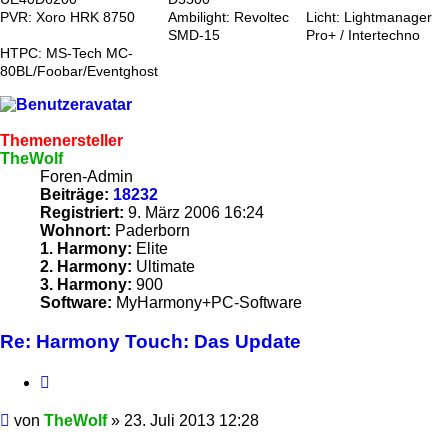
PVR: Xoro HRK 8750
Ambilight: Revoltec
Licht: Lightmanager
SMD-15
Pro+ / Intertechno
HTPC: MS-Tech MC-
80BL/Foobar/Eventghost
Themenersteller
TheWolf
Foren-Admin
Beiträge:
18232
Registriert:
9. März 2006 16:24
Wohnort:
Paderborn
1. Harmony:
Elite
2. Harmony:
Ultimate
3. Harmony:
900
Software:
MyHarmony+PC-Software
Re: Harmony Touch: Das Update
Zitieren
Beitrag
von
TheWolf
»
23. Juli 2013 12:28