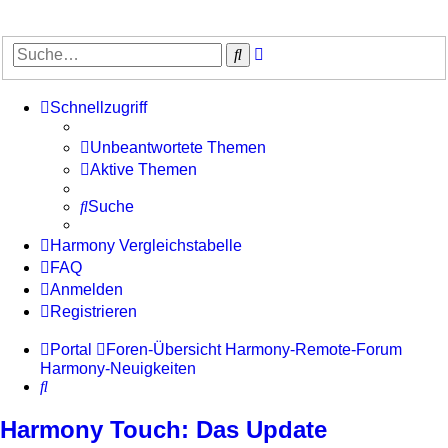
Erweiterte
Suche
Suche
Schnellzugriff
Unbeantwortete Themen
Aktive Themen
Suche
Harmony Vergleichstabelle
FAQ
Anmelden
Registrieren
Portal
Foren-Übersicht
Harmony-Remote-Forum
Harmony-Neuigkeiten
Suche
Harmony Touch: Das Update