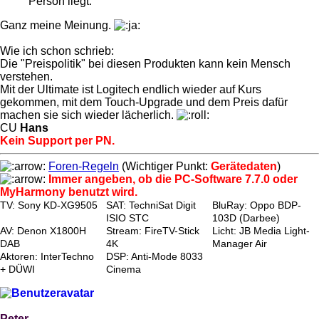
Person liegt.
Ganz meine Meinung.
Wie ich schon schrieb:
Die "Preispolitik" bei diesen Produkten kann kein Mensch
verstehen.
Mit der Ultimate ist Logitech endlich wieder auf Kurs
gekommen, mit dem Touch-Upgrade und dem Preis dafür
machen sie sich wieder lächerlich.
CU
Hans
Kein Support per PN.
Foren-Regeln
(Wichtiger Punkt:
Gerätedaten
)
Immer angeben, ob die PC-Software 7.7.0 oder
MyHarmony benutzt wird.
TV: Sony KD-XG9505
SAT: TechniSat Digit
BluRay: Oppo BDP-
ISIO STC
103D (Darbee)
AV: Denon X1800H
Stream: FireTV-Stick
Licht: JB Media Light-
DAB
4K
Manager Air
Aktoren: InterTechno
DSP: Anti-Mode 8033
+ DÜWI
Cinema
Peter