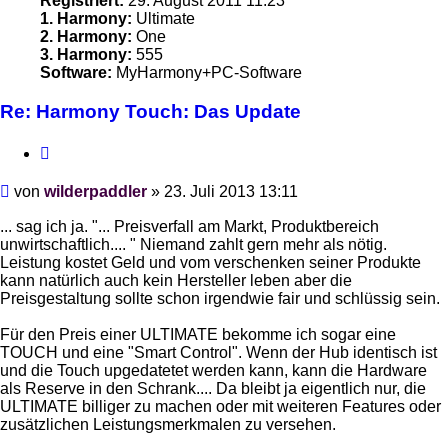
Registriert:
29. August 2011 11:23
1. Harmony:
Ultimate
2. Harmony:
One
3. Harmony:
555
Software:
MyHarmony+PC-Software
Re: Harmony Touch: Das Update
Zitieren
Beitrag
von
wilderpaddler
»
23. Juli 2013 13:11
... sag ich ja. "... Preisverfall am Markt, Produktbereich
unwirtschaftlich.... " Niemand zahlt gern mehr als nötig.
Leistung kostet Geld und vom verschenken seiner Produkte
kann natürlich auch kein Hersteller leben aber die
Preisgestaltung sollte schon irgendwie fair und schlüssig sein.
Für den Preis einer ULTIMATE bekomme ich sogar eine
TOUCH und eine "Smart Control". Wenn der Hub identisch ist
und die Touch upgedatetet werden kann, kann die Hardware
als Reserve in den Schrank.... Da bleibt ja eigentlich nur, die
ULTIMATE billiger zu machen oder mit weiteren Features oder
zusätzlichen Leistungsmerkmalen zu versehen.