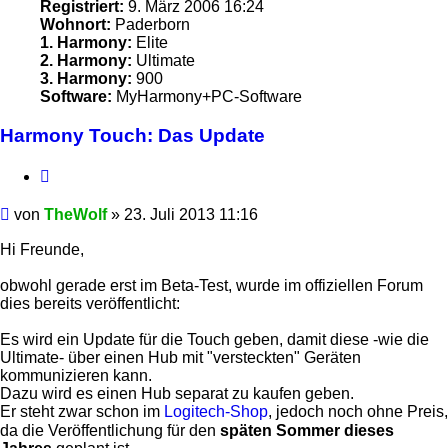
Registriert:
9. März 2006 16:24
Wohnort:
Paderborn
1. Harmony:
Elite
2. Harmony:
Ultimate
3. Harmony:
900
Software:
MyHarmony+PC-Software
Harmony Touch: Das Update
Zitieren
Beitrag
von
TheWolf
»
23. Juli 2013 11:16
Hi Freunde,
obwohl gerade erst im Beta-Test, wurde im offiziellen Forum
dies bereits veröffentlicht:
Es wird ein Update für die Touch geben, damit diese -wie die
Ultimate- über einen Hub mit "versteckten" Geräten
kommunizieren kann.
Dazu wird es einen Hub separat zu kaufen geben.
Er steht zwar schon im
Logitech-Shop
, jedoch noch ohne Preis,
da die Veröffentlichung für den
späten Sommer dieses