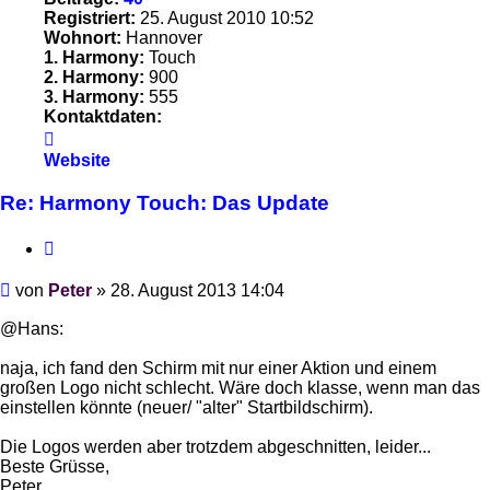
Registriert:
25. August 2010 10:52
Wohnort:
Hannover
1. Harmony:
Touch
2. Harmony:
900
3. Harmony:
555
Kontaktdaten:
Kontaktdaten
von
Website
Peter
Re: Harmony Touch: Das Update
Zitieren
Beitrag
von
Peter
»
28. August 2013 14:04
@Hans:
naja, ich fand den Schirm mit nur einer Aktion und einem
großen Logo nicht schlecht. Wäre doch klasse, wenn man das
einstellen könnte (neuer/ "alter" Startbildschirm).
Die Logos werden aber trotzdem abgeschnitten, leider...
Beste Grüsse,
Peter