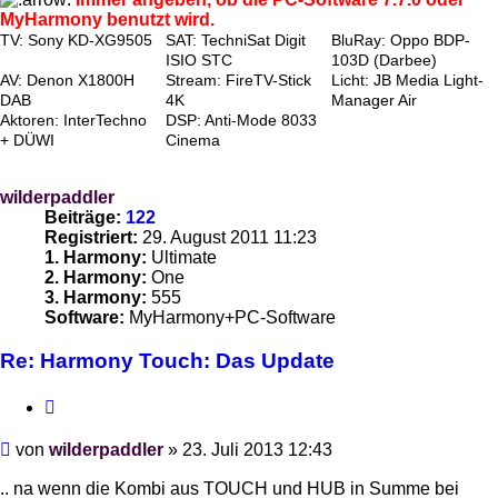
MyHarmony benutzt wird.
TV: Sony KD-XG9505
SAT: TechniSat Digit
BluRay: Oppo BDP-
ISIO STC
103D (Darbee)
AV: Denon X1800H
Stream: FireTV-Stick
Licht: JB Media Light-
DAB
4K
Manager Air
Aktoren: InterTechno
DSP: Anti-Mode 8033
+ DÜWI
Cinema
wilderpaddler
Beiträge:
122
Registriert:
29. August 2011 11:23
1. Harmony:
Ultimate
2. Harmony:
One
3. Harmony:
555
Software:
MyHarmony+PC-Software
Re: Harmony Touch: Das Update
Zitieren
Beitrag
von
wilderpaddler
»
23. Juli 2013 12:43
.. na wenn die Kombi aus TOUCH und HUB in Summe bei