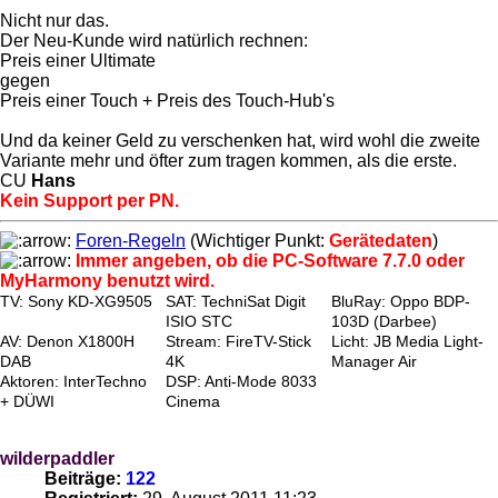
Nicht nur das.
Der Neu-Kunde wird natürlich rechnen:
Preis einer Ultimate
gegen
Preis einer Touch + Preis des Touch-Hub's
Und da keiner Geld zu verschenken hat, wird wohl die zweite
Variante mehr und öfter zum tragen kommen, als die erste.
CU
Hans
Kein Support per PN.
Foren-Regeln
(Wichtiger Punkt:
Gerätedaten
)
Immer angeben, ob die PC-Software 7.7.0 oder
MyHarmony benutzt wird.
TV: Sony KD-XG9505
SAT: TechniSat Digit
BluRay: Oppo BDP-
ISIO STC
103D (Darbee)
AV: Denon X1800H
Stream: FireTV-Stick
Licht: JB Media Light-
DAB
4K
Manager Air
Aktoren: InterTechno
DSP: Anti-Mode 8033
+ DÜWI
Cinema
wilderpaddler
Beiträge:
122