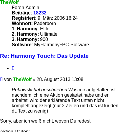
TheWolf
Foren-Admin
Beiträge:
18232
Registriert:
9. März 2006 16:24
Wohnort:
Paderborn
1. Harmony:
Elite
2. Harmony:
Ultimate
3. Harmony:
900
Software:
MyHarmony+PC-Software
Re: Harmony Touch: Das Update
Zitieren
Beitrag
von
TheWolf
»
28. August 2013 13:08
Pebowski hat geschrieben:
Was mir aufgefallen ist:
nachdem ich eine Aktion gestartet habe und er
arbeitet, wird der erklärende Text unten nicht
komplett angezeigt (nur 3 Zeilen und das ist für den
dt. Text zu wenig)
Sorry, aber ich weiß nicht, wovon Du redest.
Aktion starten: