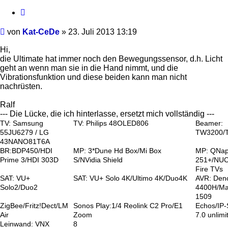
Zitieren
Beitrag
von
Kat-CeDe
»
23. Juli 2013 13:19
Hi,
die Ultimate hat immer noch den Bewegungssensor, d.h. Licht
geht an wenn man sie in die Hand nimmt, und die
Vibrationsfunktion und diese beiden kann man nicht
nachrüsten.
Ralf
--- Die Lücke, die ich hinterlasse, ersetzt mich vollständig ---
TV: Samsung
TV: Philips 48OLED806
Beamer:
55JU6279 / LG
TW3200/
43NANO81T6A
BR:BDP450/HDI
MP: 3*Dune Hd Box/Mi Box
MP: QNa
Prime 3/HDI 303D
S/NVidia Shield
251+/NUC
Fire TVs
SAT: VU+
SAT: VU+ Solo 4K/Ultimo 4K/Duo4K
AVR: Den
Solo2/Duo2
4400H/Ma
1509
ZigBee/Fritz!Dect/LM
Sonos Play:1/4 Reolink C2 Pro/E1
Echos/IP
Air
Zoom
7.0 unlimi
Leinwand: VNX
8