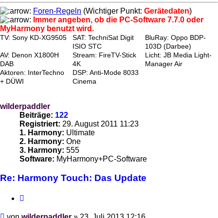
Foren-Regeln
(Wichtiger Punkt:
Gerätedaten
)
Immer angeben, ob die PC-Software 7.7.0 oder
MyHarmony benutzt wird.
TV: Sony KD-XG9505
SAT: TechniSat Digit
BluRay: Oppo BDP-
ISIO STC
103D (Darbee)
AV: Denon X1800H
Stream: FireTV-Stick
Licht: JB Media Light-
DAB
4K
Manager Air
Aktoren: InterTechno
DSP: Anti-Mode 8033
+ DÜWI
Cinema
wilderpaddler
Beiträge:
122
Registriert:
29. August 2011 11:23
1. Harmony:
Ultimate
2. Harmony:
One
3. Harmony:
555
Software:
MyHarmony+PC-Software
Re: Harmony Touch: Das Update
Zitieren
Beitrag
von
wilderpaddler
»
23. Juli 2013 12:16