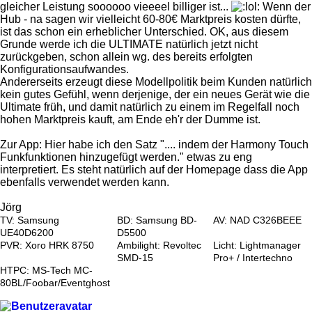
gleicher Leistung soooooo vieeeel billiger ist...
Wenn der
Hub - na sagen wir vielleicht 60-80€ Marktpreis kosten dürfte,
ist das schon ein erheblicher Unterschied. OK, aus diesem
Grunde werde ich die ULTIMATE natürlich jetzt nicht
zurückgeben, schon allein wg. des bereits erfolgten
Konfigurationsaufwandes.
Andererseits erzeugt diese Modellpolitik beim Kunden natürlich
kein gutes Gefühl, wenn derjenige, der ein neues Gerät wie die
Ultimate früh, und damit natürlich zu einem im Regelfall noch
hohen Marktpreis kauft, am Ende eh'r der Dumme ist.
Zur App: Hier habe ich den Satz ".... indem der Harmony Touch
Funkfunktionen hinzugefügt werden." etwas zu eng
interpretiert. Es steht natürlich auf der Homepage dass die App
ebenfalls verwendet werden kann.
Jörg
TV: Samsung
BD: Samsung BD-
AV: NAD C326BEEE
UE40D6200
D5500
PVR: Xoro HRK 8750
Ambilight: Revoltec
Licht: Lightmanager
SMD-15
Pro+ / Intertechno
HTPC: MS-Tech MC-
80BL/Foobar/Eventghost