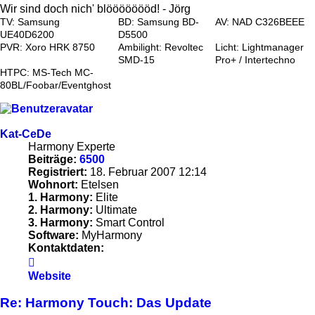
Wir sind doch nich' blöööööööd! - Jörg
TV: Samsung
BD: Samsung BD-
AV: NAD C326BEEE
UE40D6200
D5500
PVR: Xoro HRK 8750
Ambilight: Revoltec
Licht: Lightmanager
SMD-15
Pro+ / Intertechno
HTPC: MS-Tech MC-
80BL/Foobar/Eventghost
Kat-CeDe
Harmony Experte
Beiträge:
6500
Registriert:
18. Februar 2007 12:14
Wohnort:
Etelsen
1. Harmony:
Elite
2. Harmony:
Ultimate
3. Harmony:
Smart Control
Software:
MyHarmony
Kontaktdaten:
Kontaktdaten
von
Website
Kat-
CeDe
Re: Harmony Touch: Das Update