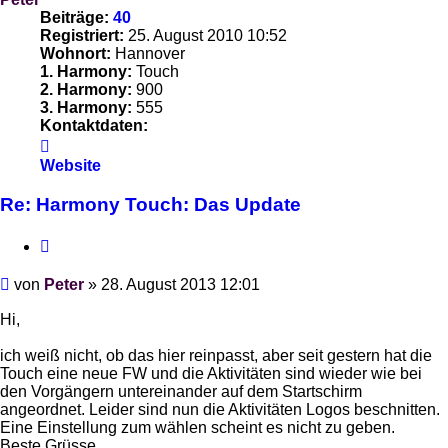
Beiträge:
40
Registriert:
25. August 2010 10:52
Wohnort:
Hannover
1. Harmony:
Touch
2. Harmony:
900
3. Harmony:
555
Kontaktdaten:
Kontaktdaten
von
Website
Peter
Re: Harmony Touch: Das Update
Zitieren
Beitrag
von
Peter
»
28. August 2013 12:01
Hi,
ich weiß nicht, ob das hier reinpasst, aber seit gestern hat die
Touch eine neue FW und die Aktivitäten sind wieder wie bei
den Vorgängern untereinander auf dem Startschirm
angeordnet. Leider sind nun die Aktivitäten Logos beschnitten.
Eine Einstellung zum wählen scheint es nicht zu geben.
Beste Grüsse,