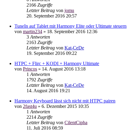
2166
Zugriffe
Letzter Beitrag
von
jomu
20. September 2016 20:57
TuneIn auf Tablet mit Harmony Elite oder Ultimate steuern
von
martin234
»
18. September 2016 12:36
3
Antworten
2163
Zugriffe
Letzter Beitrag
von
Kat-CeDe
19. September 2016 09:22
HTPC + Flirc + KODI + Harmony Ultimate
von
Princos
»
14. August 2016 13:18
1
Antworten
1792
Zugriffe
Letzter Beitrag
von
Kat-CeDe
14. August 2016 19:21
Harmony Keyboard lässt sich nicht mit HTPC pairen
von
2fast4u
»
6. Dezember 2015 10:35
1
Antworten
2214
Zugriffe
Letzter Beitrag
von
CilentCipha
11. Juli 2016 08:59