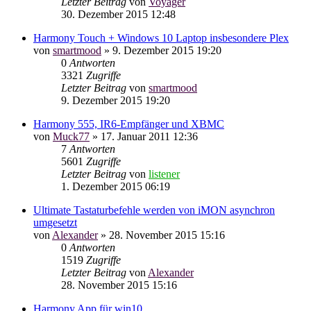
Letzter Beitrag
von
Voyager
30. Dezember 2015 12:48
Harmony Touch + Windows 10 Laptop insbesondere Plex
von
smartmood
»
9. Dezember 2015 19:20
0
Antworten
3321
Zugriffe
Letzter Beitrag
von
smartmood
9. Dezember 2015 19:20
Harmony 555, IR6-Empfänger und XBMC
von
Muck77
»
17. Januar 2011 12:36
7
Antworten
5601
Zugriffe
Letzter Beitrag
von
listener
1. Dezember 2015 06:19
Ultimate Tastaturbefehle werden von iMON asynchron
umgesetzt
von
Alexander
»
28. November 2015 15:16
0
Antworten
1519
Zugriffe
Letzter Beitrag
von
Alexander
28. November 2015 15:16
Harmony App für win10