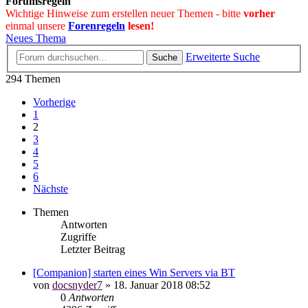
Forumsregeln
Wichtige Hinweise zum erstellen neuer Themen - bitte
vorher
einmal unsere
Forenregeln
lesen!
Neues Thema
Erweiterte Suche
Suche
294 Themen
Vorherige
1
2
3
4
5
6
Nächste
Themen
Antworten
Zugriffe
Letzter Beitrag
[Companion] starten eines Win Servers via BT
von
docsnyder7
»
18. Januar 2018 08:52
0
Antworten