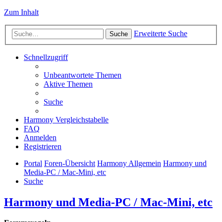
Zum Inhalt
Erweiterte Suche
Suche
Schnellzugriff
Unbeantwortete Themen
Aktive Themen
Suche
Harmony Vergleichstabelle
FAQ
Anmelden
Registrieren
Portal
Foren-Übersicht
Harmony Allgemein
Harmony und
Media-PC / Mac-Mini, etc
Suche
Harmony und Media-PC / Mac-Mini, etc