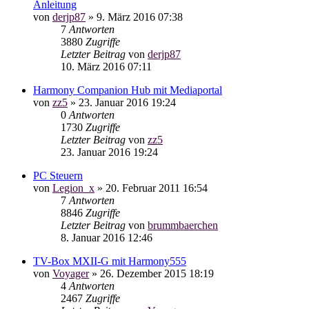
Anleitung
von
derjp87
»
9. März 2016 07:38
7
Antworten
3880
Zugriffe
Letzter Beitrag
von
derjp87
10. März 2016 07:11
Harmony Companion Hub mit Mediaportal
von
zz5
»
23. Januar 2016 19:24
0
Antworten
1730
Zugriffe
Letzter Beitrag
von
zz5
23. Januar 2016 19:24
PC Steuern
von
Legion_x
»
20. Februar 2011 16:54
7
Antworten
8846
Zugriffe
Letzter Beitrag
von
brummbaerchen
8. Januar 2016 12:46
TV-Box MXII-G mit Harmony555
von
Voyager
»
26. Dezember 2015 18:19
4
Antworten
2467
Zugriffe