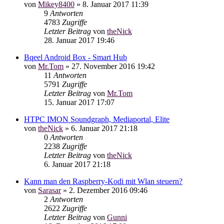
von
Mikey8400
»
8. Januar 2017 11:39
9
Antworten
4783
Zugriffe
Letzter Beitrag
von
theNick
28. Januar 2017 19:46
Bqeel Android Box - Smart Hub
von
Mr.Tom
»
27. November 2016 19:42
11
Antworten
5791
Zugriffe
Letzter Beitrag
von
Mr.Tom
15. Januar 2017 17:07
HTPC IMON Soundgraph, Mediaportal, Elite
von
theNick
»
6. Januar 2017 21:18
0
Antworten
2238
Zugriffe
Letzter Beitrag
von
theNick
6. Januar 2017 21:18
Kann man den Raspberry-Kodi mit Wlan steuern?
von
Sarasar
»
2. Dezember 2016 09:46
2
Antworten
2622
Zugriffe
Letzter Beitrag
von
Gunni