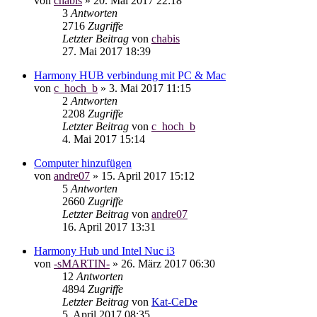
von
chabis
»
20. Mai 2017 22:18
3
Antworten
2716
Zugriffe
Letzter Beitrag
von
chabis
27. Mai 2017 18:39
Harmony HUB verbindung mit PC & Mac
von
c_hoch_b
»
3. Mai 2017 11:15
2
Antworten
2208
Zugriffe
Letzter Beitrag
von
c_hoch_b
4. Mai 2017 15:14
Computer hinzufügen
von
andre07
»
15. April 2017 15:12
5
Antworten
2660
Zugriffe
Letzter Beitrag
von
andre07
16. April 2017 13:31
Harmony Hub und Intel Nuc i3
von
-sMARTIN-
»
26. März 2017 06:30
12
Antworten
4894
Zugriffe
Letzter Beitrag
von
Kat-CeDe
5. April 2017 08:35