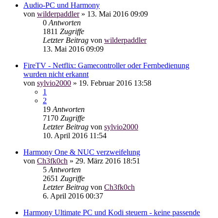
Audio-PC und Harmony
von
wilderpaddler
»
13. Mai 2016 09:09
0
Antworten
1811
Zugriffe
Letzter Beitrag
von
wilderpaddler
13. Mai 2016 09:09
FireTV - Netflix: Gamecontroller oder Fernbedienung
wurden nicht erkannt
von
sylvio2000
»
19. Februar 2016 13:58
1
2
19
Antworten
7170
Zugriffe
Letzter Beitrag
von
sylvio2000
10. April 2016 11:54
Harmony One & NUC verzweifelung
von
Ch3fk0ch
»
29. März 2016 18:51
5
Antworten
2651
Zugriffe
Letzter Beitrag
von
Ch3fk0ch
6. April 2016 00:37
Harmony Ultimate PC und Kodi steuern - keine passende