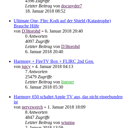
4396
Zugriffe
Letzter Beitrag
von
docsnyder7
18. Januar 2018 08:52
Ultimate One, Flirc Kodi auf der Shield (Katastrophe)
Brauche Hilfe
von
D3ltorohd
»
6. Januar 2018 20:40
0
Antworten
4097
Zugriffe
Letzter Beitrag
von
D3ltorohd
6. Januar 2018 20:40
Harmony + FireTV Box + FLIRC 2nd Gen.
von
juicy
»
4. Januar 2018 04:13
7
Antworten
25479
Zugriffe
Letzter Beitrag
von
listener
6. Januar 2018 05:30
Harmony 650 schaltet Apple TV aus, das nicht eingebunden
ist
von
nervzwerch
»
1. Januar 2018 18:09
8
Antworten
4847
Zugriffe
Letzter Beitrag
von
wtuppa
2. Januar 2018 13:59